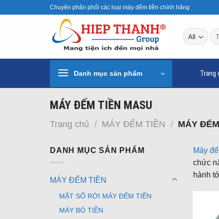
Skip
Chuyên phân phối các loại máy đếm tiền chính hãng
to
content
Tì
ki
Danh mục sản phẩm
Trang 
MÁY ĐẾM TIỀN MASU
Trang chủ
/
MÁY ĐẾM TIỀN
/
MÁY ĐẾM
DANH MỤC SẢN PHẨM
Máy đế
chức nă
hành tớ
MÁY ĐẾM TIỀN
MẶT SỐ RỜI MÁY ĐẾM TIỀN
MÁY BÓ TIỀN