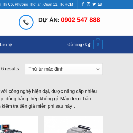
n Thị Cờ, Phường Thới an, Quận 12, TP. HCM
0902 547 888
DỰ ÁN:
0
Liên hệ
Giỏ hàng /
0
₫
 6 results
với công nghệ hiện đại, được nâng cấp nhiều
cáp, dùng bằng thép không gỉ. Máy được bảo
m kiểm tra tiền giả miễn phí sau này…