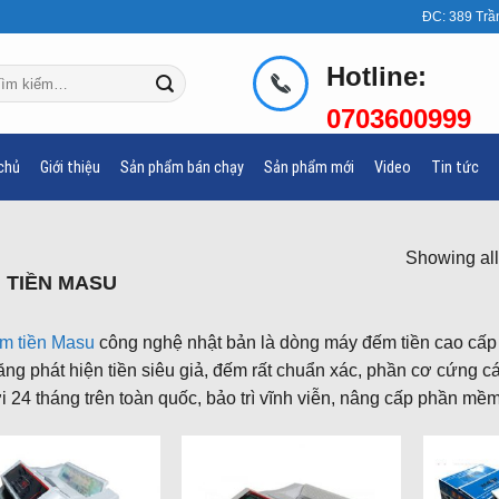
ĐC: 389 Trầ
Hotline:
m
ếm:
0703600999
chủ
Giới thiệu
Sản phẩm bán chạy
Sản phẩm mới
Video
Tin tức
Showing all
 TIỀN MASU
m tiền Masu
công nghệ nhật bản là dòng máy đếm tiền cao cấp 
ng phát hiện tiền siêu giả, đếm rất chuẩn xác, phần cơ cứng 
i 24 tháng trên toàn quốc, bảo trì vĩnh viễn, nâng cấp phần mề