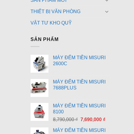
SẢN PHẨM MỚI
THIẾT BỊ VĂN PHÒNG
VẬT TƯ KHO QUỸ
SẢN PHẨM
MÁY ĐẾM TIỀN MISURI
2600C
MÁY ĐẾM TIỀN MISURI
7688PLUS
MÁY ĐẾM TIỀN MISURI
8100
Giá
Giá
8,790,000
₫
7,690,000
₫
gốc
hiện
MÁY ĐẾM TIỀN MISURI
là:
tại