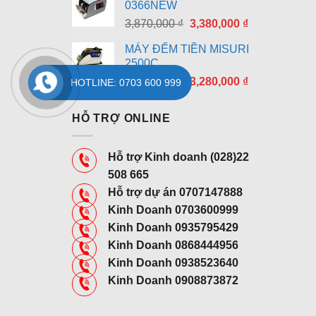
0366NEW
8,790,000 ₫.
là:
Giá
Giá
3,870,000
₫
3,380,000
₫
7,690,000 ₫.
gốc
hiện
MÁY ĐẾM TIỀN MISURI
là:
tại
2500C
3,870,000 ₫.
là:
Giá
Giá
3,750,000
₫
3,280,000
₫
3,380,000 ₫.
HOTLINE: 0703 600 999
gốc
hiện
là:
tại
HỖ TRỢ ONLINE
3,750,000 ₫.
là:
3,280,000 ₫.
Hỗ trợ Kinh doanh (028)22
508 665
Hỗ trợ dự án 0707147888
Kinh Doanh 0703600999
Kinh Doanh 0935795429
Kinh Doanh 0868444956
Kinh Doanh 0938523640
Kinh Doanh 0908873872