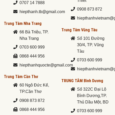
Thiết
0707 14 7888
0908 873 872
hiepthanh.tb@gmail.com
hiepthanhvietnam@
Trung Tâm Nha Trang
Trung Tâm Vũng Tàu
66 Bà Triệu, TP.
Nha Trang
Số 101 Đường
30/4, TP. Vũng
0703 600 999
Tàu
0868 444 956
0703 600 999
hiepthanhquocte@gmail.com
hiepthanhvietnam@
Trung Tâm Cần Thơ
TRUNG TÂM Bình Dương
60 Ngô Đức Kế,
Số 322C Đại Lộ
TP.Cần Thơ
Bình Dương,TP.
0908 873 872
Thủ Dầu Một, BD
0868 444 956
0703 600 999