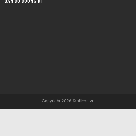
BẢN ĐỒ ĐƯỜNG ĐI
Copyright 2026 © silicon.vn