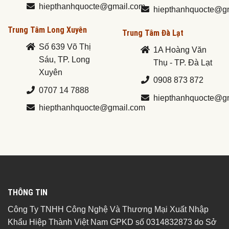
hiepthanhquocte@gmail.com
hiepthanhquocte@g
Trung Tâm Long Xuyên
Trung Tâm Đà Lạt
Số 639 Võ Thị
1A Hoàng Văn
Sáu, TP. Long
Thụ - TP. Đà Lạt
Xuyên
0908 873 872
0707 14 7888
hiepthanhquocte@g
hiepthanhquocte@gmail.com
THÔNG TIN
Công Ty TNHH Công Nghệ Và Thương Mại Xuất Nhập
Khẩu Hiệp Thành Việt Nam GPKD số 0314832873 do Sở