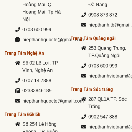
Hoàng Mai, Q.
Đà Nẵng
Hoàng Mai, Tp Hà
0908 873 872
Nội
hiepthanh.tb@gmail
0703 600 999
Trung Tâm Quảng ngãi
hiepthanhquocte@gmail.com
253 Quang Trung,
Trung Tâm Nghệ An
TP.Quảng Ngãi
Số 02 Lê Lợi, TP.
0703 600 999
Vinh, Nghệ An
hiepthanhvietnam@
0707 14 7888
Trung Tâm Sóc trăng
02383846189
287 QL1A TP. Sóc
hiepthanhquocte@gmail.com
Trăng
Trung Tâm Đăklăk
0902 547 888
Số 254 Lê Hồng
hiepthanhvietnam@
Phong, TP. Buôn