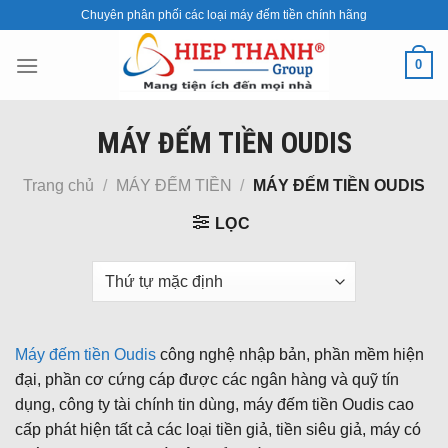
Skip
Chuyên phân phối các loại máy đếm tiền chính hãng
to
content
0
MÁY ĐẾM TIỀN OUDIS
Trang chủ
/
MÁY ĐẾM TIỀN
/
MÁY ĐẾM TIỀN OUDIS
LỌC
Máy đếm tiền Oudis
công nghệ nhập bản, phần mềm hiện
đại, phần cơ cứng cáp được các ngân hàng và quỹ tín
dụng, công ty tài chính tin dùng, máy đếm tiền Oudis cao
cấp phát hiện tất cả các loại tiền giả, tiền siêu giả, máy có