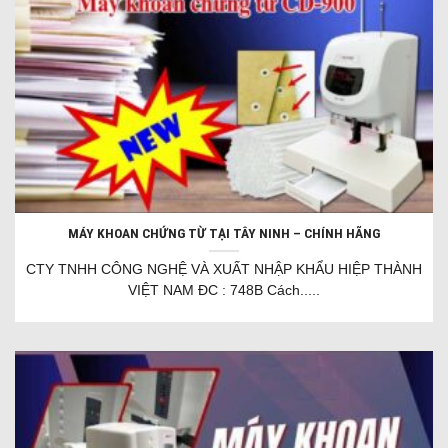
MÁY KHOAN CHỨNG TỪ TẠI TÂY NINH – CHÍNH HÃNG
CTY TNHH CÔNG NGHỆ VÀ XUẤT NHẬP KHẨU HIỆP THÀNH
VIỆT NAM ĐC : 748B Cách.....