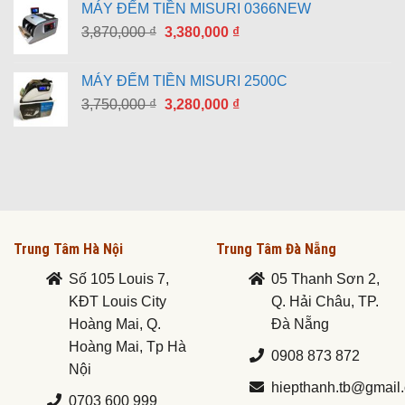
MÁY ĐẾM TIỀN MISURI 0366NEW
8,790,000 ₫.
là:
Giá
Giá
3,870,000
₫
3,380,000
₫
7,690,000 ₫.
gốc
hiện
là:
tại
MÁY ĐẾM TIỀN MISURI 2500C
3,870,000 ₫.
là:
Giá
Giá
3,750,000
₫
3,280,000
₫
3,380,000 ₫.
gốc
hiện
là:
tại
3,750,000 ₫.
là:
3,280,000 ₫.
Trung Tâm Hà Nội
Trung Tâm Đà Nẵng
Số 105 Louis 7,
05 Thanh Sơn 2,
KĐT Louis City
Q. Hải Châu, TP.
Hoàng Mai, Q.
Đà Nẵng
Hoàng Mai, Tp Hà
0908 873 872
Nội
hiepthanh.tb@gmail
0703 600 999