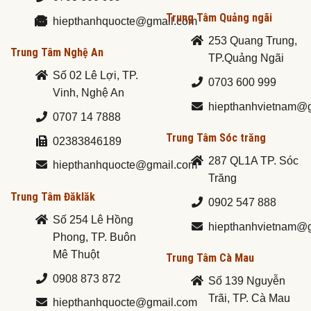
Trung Tâm Quảng ngãi
hiepthanhquocte@gmail.com
253 Quang Trung,
Trung Tâm Nghệ An
TP.Quảng Ngãi
Số 02 Lê Lợi, TP.
0703 600 999
Vinh, Nghệ An
hiepthanhvietnam@
0707 14 7888
Trung Tâm Sóc trăng
02383846189
287 QL1A TP. Sóc
hiepthanhquocte@gmail.com
Trăng
Trung Tâm Đăklăk
0902 547 888
Số 254 Lê Hồng
hiepthanhvietnam@
Phong, TP. Buôn
Mê Thuột
Trung Tâm Cà Mau
0908 873 872
Số 139 Nguyễn
Trãi, TP. Cà Mau
hiepthanhquocte@gmail.com