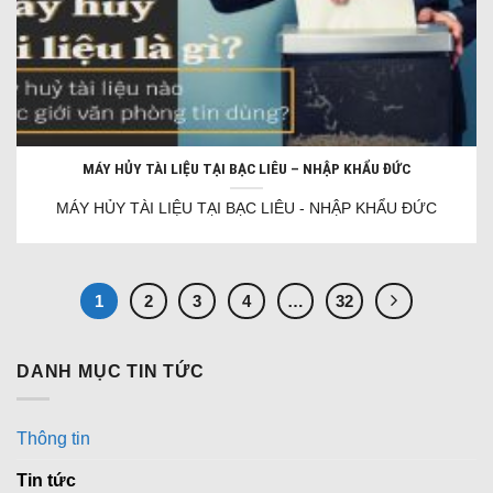
MÁY HỦY TÀI LIỆU TẠI BẠC LIÊU – NHẬP KHẨU ĐỨC
MÁY HỦY TÀI LIỆU TẠI BẠC LIÊU - NHẬP KHẨU ĐỨC
1
2
3
4
…
32
DANH MỤC TIN TỨC
Thông tin
Tin tức