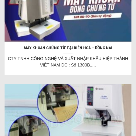
MÁY KHOAN CHỨNG TỪ TẠI BIÊN HOÀ – ĐỒNG NAI
CTY TNHH CÔNG NGHỆ VÀ XUẤT NHẬP KHẨU HIỆP THÀNH
VIỆT NAM ĐC : Số 1300B.....