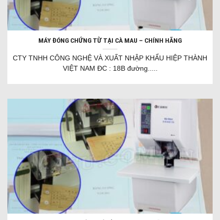
MÁY ĐÓNG CHỨNG TỪ TẠI CÀ MAU – CHÍNH HÃNG
CTY TNHH CÔNG NGHỆ VÀ XUẤT NHẬP KHẨU HIỆP THÀNH
VIỆT NAM ĐC : 18B đường.....