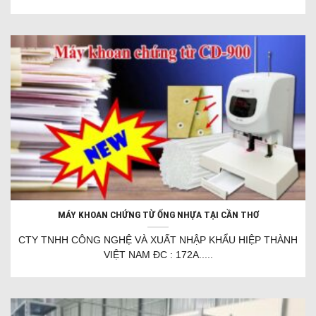
MÁY KHOAN CHỨNG TỪ ỐNG NHỰA TẠI CẦN THƠ
CTY TNHH CÔNG NGHỆ VÀ XUẤT NHẬP KHẨU HIỆP THÀNH
VIỆT NAM ĐC : 172A.....