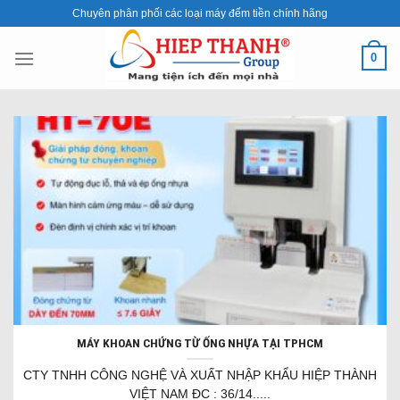
Skip
Chuyên phân phối các loại máy đếm tiền chính hãng
to
content
0
MÁY KHOAN CHỨNG TỪ ỐNG NHỰA TẠI TPHCM
CTY TNHH CÔNG NGHỆ VÀ XUẤT NHẬP KHẨU HIỆP THÀNH
VIỆT NAM ĐC : 36/14.....