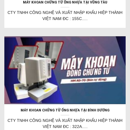
MÁY KHOAN CHỨNG TỪ ỐNG NHỰA TẠI VŨNG TÀU
CTY TNHH CÔNG NGHỆ VÀ XUẤT NHẬP KHẨU HIỆP THÀNH
VIỆT NAM ĐC : 155C.....
MÁY KHOAN CHỨNG TỪ ỐNG NHỰA TẠI BÌNH DƯƠNG
CTY TNHH CÔNG NGHỆ VÀ XUẤT NHẬP KHẨU HIỆP THÀNH
VIỆT NAM ĐC : 322A.....