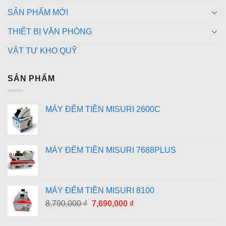
SẢN PHẨM MỚI
THIẾT BỊ VĂN PHÒNG
VẬT TƯ KHO QUỸ
SẢN PHẨM
MÁY ĐẾM TIỀN MISURI 2600C
MÁY ĐẾM TIỀN MISURI 7688PLUS
MÁY ĐẾM TIỀN MISURI 8100
Giá
Giá
8,790,000
₫
7,690,000
₫
gốc
hiện
là:
tại