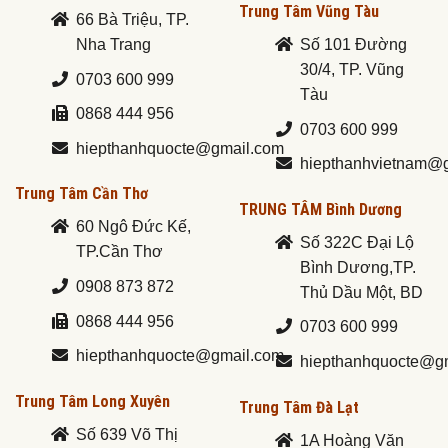
Trung Tâm Vũng Tàu
66 Bà Triệu, TP.
Nha Trang
Số 101 Đường
30/4, TP. Vũng
0703 600 999
Tàu
0868 444 956
0703 600 999
hiepthanhquocte@gmail.com
hiepthanhvietnam@
Trung Tâm Cần Thơ
TRUNG TÂM Bình Dương
60 Ngô Đức Kế,
Số 322C Đại Lộ
TP.Cần Thơ
Bình Dương,TP.
0908 873 872
Thủ Dầu Một, BD
0868 444 956
0703 600 999
hiepthanhquocte@gmail.com
hiepthanhquocte@g
Trung Tâm Long Xuyên
Trung Tâm Đà Lạt
Số 639 Võ Thị
1A Hoàng Văn