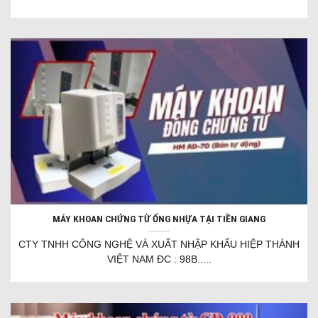
MÁY KHOAN CHỨNG TỪ ỐNG NHỰA TẠI TIỀN GIANG
CTY TNHH CÔNG NGHỆ VÀ XUẤT NHẬP KHẨU HIỆP THÀNH
VIỆT NAM ĐC : 98B.....