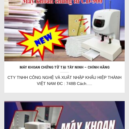
MÁY KHOAN CHỨNG TỪ TẠI TÂY NINH – CHÍNH HÃNG
CTY TNHH CÔNG NGHỆ VÀ XUẤT NHẬP KHẨU HIỆP THÀNH
VIỆT NAM ĐC : 748B Cách.....