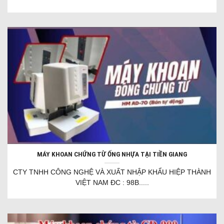
MÁY KHOAN CHỨNG TỪ ỐNG NHỰA TẠI TIỀN GIANG
CTY TNHH CÔNG NGHỆ VÀ XUẤT NHẬP KHẨU HIỆP THÀNH
VIỆT NAM ĐC : 98B.....