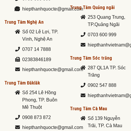
Trung Tâm Quảng ngãi
hiepthanhquocte@gmail.com
253 Quang Trung,
Trung Tâm Nghệ An
TP.Quảng Ngãi
Số 02 Lê Lợi, TP.
0703 600 999
Vinh, Nghệ An
hiepthanhvietnam@
0707 14 7888
Trung Tâm Sóc trăng
02383846189
287 QL1A TP. Sóc
hiepthanhquocte@gmail.com
Trăng
Trung Tâm Đăklăk
0902 547 888
Số 254 Lê Hồng
hiepthanhvietnam@
Phong, TP. Buôn
Mê Thuột
Trung Tâm Cà Mau
0908 873 872
Số 139 Nguyễn
Trãi, TP. Cà Mau
hiepthanhquocte@gmail.com