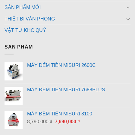
SẢN PHẨM MỚI
THIẾT BỊ VĂN PHÒNG
VẬT TƯ KHO QUỸ
SẢN PHẨM
MÁY ĐẾM TIỀN MISURI 2600C
MÁY ĐẾM TIỀN MISURI 7688PLUS
MÁY ĐẾM TIỀN MISURI 8100
Giá
Giá
8,790,000
₫
7,690,000
₫
gốc
hiện
là:
tại