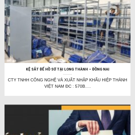
KỆ SẮT ĐỂ HỒ SƠ TẠI LONG THÀNH – ĐỒNG NAI
CTY TNHH CÔNG NGHỆ VÀ XUẤT NHẬP KHẨU HIỆP THÀNH
VIỆT NAM ĐC : 570B.....