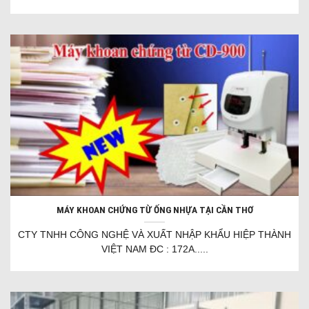
MÁY KHOAN CHỨNG TỪ ỐNG NHỰA TẠI CẦN THƠ
CTY TNHH CÔNG NGHỆ VÀ XUẤT NHẬP KHẨU HIỆP THÀNH
VIỆT NAM ĐC : 172A.....