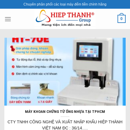
Skip
Chuyên phân phối các loại máy đếm tiền chính hãng
to
content
0
MÁY KHOAN CHỨNG TỪ ỐNG NHỰA TẠI TPHCM
CTY TNHH CÔNG NGHỆ VÀ XUẤT NHẬP KHẨU HIỆP THÀNH
VIỆT NAM ĐC : 36/14.....