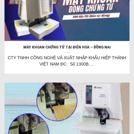
MÁY KHOAN CHỨNG TỪ TẠI BIÊN HOÀ – ĐỒNG NAI
CTY TNHH CÔNG NGHỆ VÀ XUẤT NHẬP KHẨU HIỆP THÀNH
VIỆT NAM ĐC : Số 1300B.....