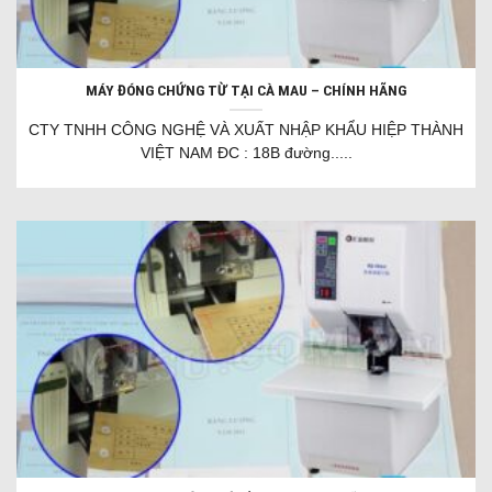
MÁY ĐÓNG CHỨNG TỪ TẠI CÀ MAU – CHÍNH HÃNG
CTY TNHH CÔNG NGHỆ VÀ XUẤT NHẬP KHẨU HIỆP THÀNH
VIỆT NAM ĐC : 18B đường.....