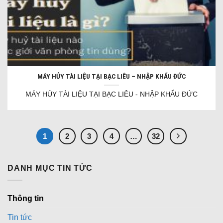
MÁY HỦY TÀI LIỆU TẠI BẠC LIÊU – NHẬP KHẨU ĐỨC
MÁY HỦY TÀI LIỆU TẠI BẠC LIÊU - NHẬP KHẨU ĐỨC
1
2
3
4
…
32
DANH MỤC TIN TỨC
Thông tin
Tin tức