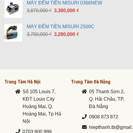
MÁY ĐẾM TIỀN MISURI 0366NEW
8,790,000 ₫.
là:
Giá
Giá
3,870,000
₫
3,380,000
₫
7,690,000 ₫.
gốc
hiện
là:
tại
MÁY ĐẾM TIỀN MISURI 2500C
3,870,000 ₫.
là:
Giá
Giá
3,750,000
₫
3,280,000
₫
3,380,000 ₫.
gốc
hiện
là:
tại
3,750,000 ₫.
là:
3,280,000 ₫.
Trung Tâm Hà Nội
Trung Tâm Đà Nẵng
Số 105 Louis 7,
05 Thanh Sơn 2,
KĐT Louis City
Q. Hải Châu, TP.
Hoàng Mai, Q.
Đà Nẵng
Hoàng Mai, Tp Hà
0908 873 872
Nội
hiepthanh.tb@gmail
0703 600 999