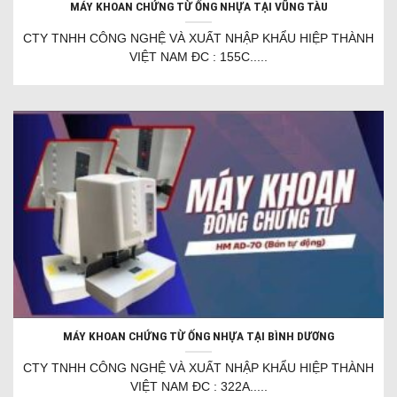
MÁY KHOAN CHỨNG TỪ ỐNG NHỰA TẠI VŨNG TÀU
CTY TNHH CÔNG NGHỆ VÀ XUẤT NHẬP KHẨU HIỆP THÀNH
VIỆT NAM ĐC : 155C.....
MÁY KHOAN CHỨNG TỪ ỐNG NHỰA TẠI BÌNH DƯƠNG
CTY TNHH CÔNG NGHỆ VÀ XUẤT NHẬP KHẨU HIỆP THÀNH
VIỆT NAM ĐC : 322A.....