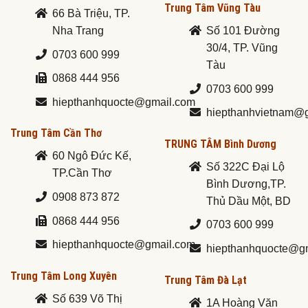
Trung Tâm Vũng Tàu
66 Bà Triệu, TP.
Nha Trang
Số 101 Đường
30/4, TP. Vũng
0703 600 999
Tàu
0868 444 956
0703 600 999
hiepthanhquocte@gmail.com
hiepthanhvietnam@
Trung Tâm Cần Thơ
TRUNG TÂM Bình Dương
60 Ngô Đức Kế,
Số 322C Đại Lộ
TP.Cần Thơ
Bình Dương,TP.
0908 873 872
Thủ Dầu Một, BD
0868 444 956
0703 600 999
hiepthanhquocte@gmail.com
hiepthanhquocte@g
Trung Tâm Long Xuyên
Trung Tâm Đà Lạt
Số 639 Võ Thị
1A Hoàng Văn