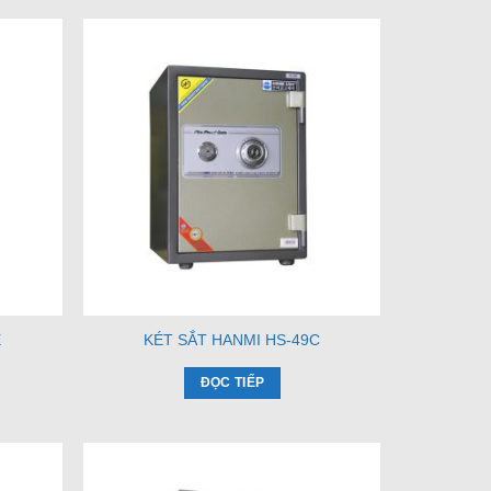
E
KÉT SẮT HANMI HS-49C
ĐỌC TIẾP