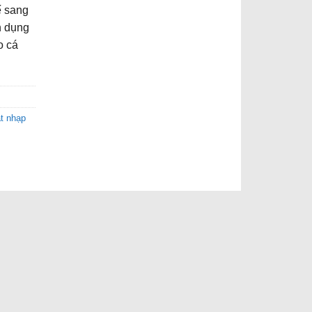
ế sang
ện dụng
o cá
ắt nhạp