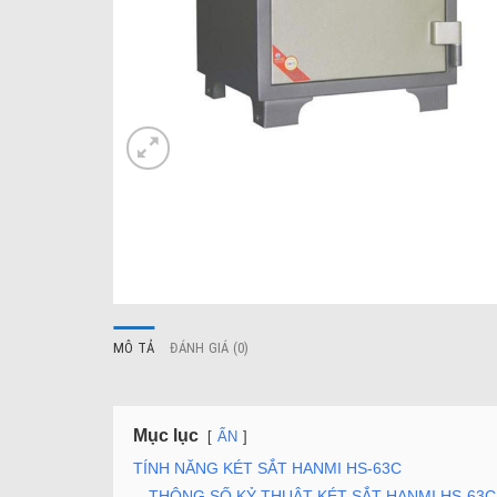
MÔ TẢ
ĐÁNH GIÁ (0)
Mục lục
ẨN
TÍNH NĂNG KÉT SẮT HANMI HS-63C
THÔNG SỐ KỶ THUẬT KÉT SẮT HANMI HS-63C