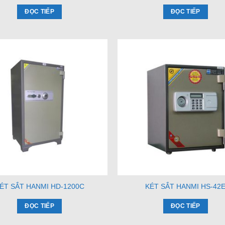
ĐỌC TIẾP
ĐỌC TIẾP
ÉT SẮT HANMI HD-1200C
KÉT SẮT HANMI HS-42
ĐỌC TIẾP
ĐỌC TIẾP