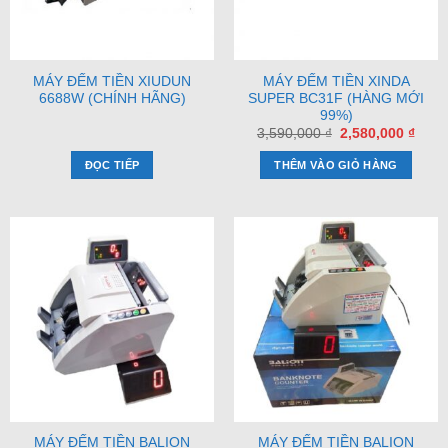
MÁY ĐẾM TIỀN XIUDUN
MÁY ĐẾM TIỀN XINDA
6688W (CHÍNH HÃNG)
SUPER BC31F (HÀNG MỚI
99%)
Giá
Giá
3,590,000
₫
2,580,000
₫
gốc
hiện
là:
tại
ĐỌC TIẾP
THÊM VÀO GIỎ HÀNG
3,590,000 ₫.
là:
2,580
MÁY ĐẾM TIỀN BALION
MÁY ĐẾM TIỀN BALION