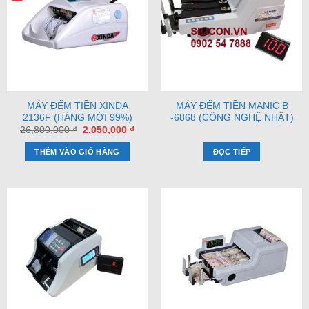
MÁY ĐẾM TIỀN XINDA
MÁY ĐẾM TIỀN MANIC B
2136F (HÀNG MỚI 99%)
-6868 (CÔNG NGHỆ NHẬT)
Giá
Giá
26,800,000
₫
2,050,000
₫
gốc
hiện
là:
tại
THÊM VÀO GIỎ HÀNG
ĐỌC TIẾP
26,800,000 ₫.
là:
2,050,000 ₫.