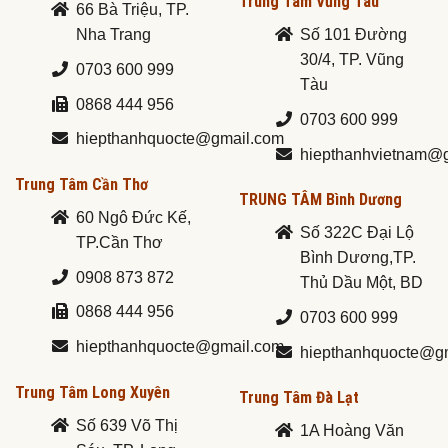
Trung Tâm Vũng Tàu
66 Bà Triệu, TP.
Nha Trang
Số 101 Đường
30/4, TP. Vũng
0703 600 999
Tàu
0868 444 956
0703 600 999
hiepthanhquocte@gmail.com
hiepthanhvietnam@
Trung Tâm Cần Thơ
TRUNG TÂM Bình Dương
60 Ngô Đức Kế,
Số 322C Đại Lộ
TP.Cần Thơ
Bình Dương,TP.
0908 873 872
Thủ Dầu Một, BD
0868 444 956
0703 600 999
hiepthanhquocte@gmail.com
hiepthanhquocte@g
Trung Tâm Long Xuyên
Trung Tâm Đà Lạt
Số 639 Võ Thị
1A Hoàng Văn