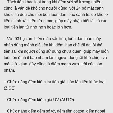
– Tách tiền khác loại trong khi đếm với số lượng nhiều
cũng là vấn đề khó cho người dùng, với 24 bộ mắt canh
khổ chia đều cho mỗi bên luôn đảm bảo canh lề, đo khổ tờ
tiền chính xác trên từng mm, giúp máy nhận biết tất cả các
loại tiền lẫn từ nhở hơn hoăc lớn hơn.
– Với 03 bộ cảm biến màu sắc tiền, luôn đảm bảo máy
nhận đúng mệnh giá tiền khi đếm, hạn chế tối đa lỗi thả
tiền sai khi người dùng sử dụng chưa quen, giúp máy luôn
luôn ổn định ít báo nhầm làm người dùng rất khó chiệu và
mất thời gian, đây cũng là điểm mạnh vượt trội của sản
phẩm.
+ Chức năng đếm kiểm tra tiền giả, báo lẫn tiền khác loại
(ZISE).
+ Chức năng đếm kiểm giả UV (AUTO).
+ Chức năng đếm đếm số tờ, đếm tiền cotton, đếm ngoại