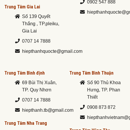
0902 547 888
Trung Tâm Gia Lai
hiepthanhquocte@g
Số 139 Quyết
Thắng , TP.pleiku,
Gia Lai
0707 14 7888
hiepthanhquocte@gmail.com
Trung Tâm Bình định
Trung Tâm Bình Thuận
69 Bùi Thị Xuân,
Số 90 Thủ Khoa
TP. Quy Nhơn
Hưng, TP. Phan
Thiết
0707 14 7888
0908 873 872
hiepthanh.tb@gmail.com
hiepthanhvietnam@
Trung Tâm Nha Trang