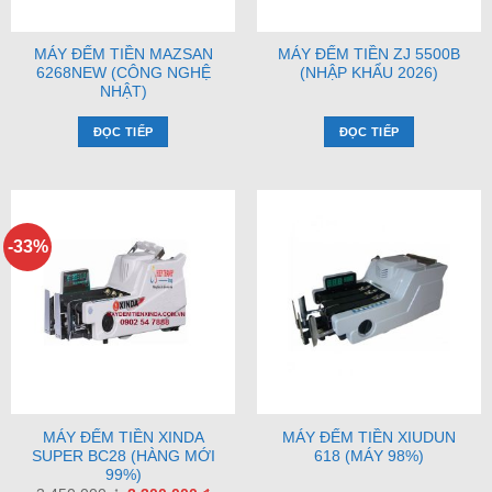
MÁY ĐẾM TIỀN MAZSAN
MÁY ĐẾM TIỀN ZJ 5500B
6268NEW (CÔNG NGHỆ
(NHẬP KHẨU 2026)
NHẬT)
ĐỌC TIẾP
ĐỌC TIẾP
-33%
MÁY ĐẾM TIỀN XINDA
MÁY ĐẾM TIỀN XIUDUN
SUPER BC28 (HÀNG MỚI
618 (MÁY 98%)
99%)