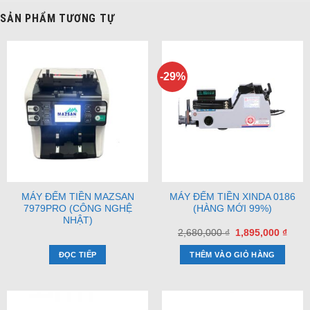
SẢN PHẨM TƯƠNG TỰ
-29%
MÁY ĐẾM TIỀN MAZSAN
MÁY ĐẾM TIỀN XINDA 0186
7979PRO (CÔNG NGHỆ
(HÀNG MỚI 99%)
NHẬT)
Giá
Giá
2,680,000
₫
1,895,000
₫
gốc
hiện
là:
tại
ĐỌC TIẾP
THÊM VÀO GIỎ HÀNG
2,680,000 ₫.
là:
1,895