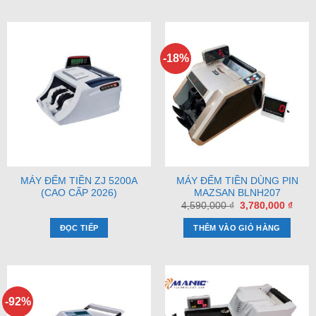
-18%
MÁY ĐẾM TIỀN ZJ 5200A
MÁY ĐẾM TIỀN DÙNG PIN
(CAO CẤP 2026)
MAZSAN BLNH207
Giá
Giá
4,590,000
₫
3,780,000
₫
gốc
hiện
là:
tại
ĐỌC TIẾP
THÊM VÀO GIỎ HÀNG
4,590,000 ₫.
là:
3,780
-92%