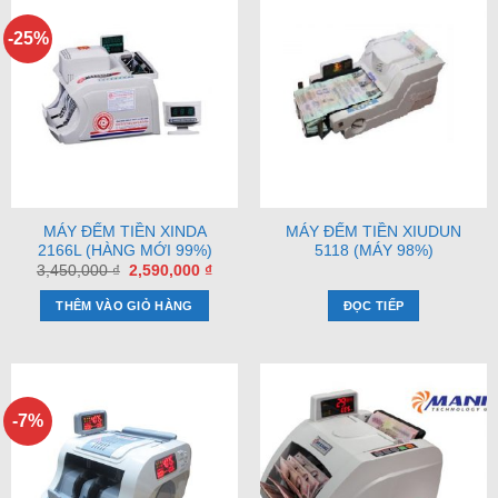
-25%
MÁY ĐẾM TIỀN XINDA
MÁY ĐẾM TIỀN XIUDUN
2166L (HÀNG MỚI 99%)
5118 (MÁY 98%)
Giá
Giá
3,450,000
₫
2,590,000
₫
gốc
hiện
là:
tại
THÊM VÀO GIỎ HÀNG
ĐỌC TIẾP
3,450,000 ₫.
là:
2,590,000 ₫.
-7%