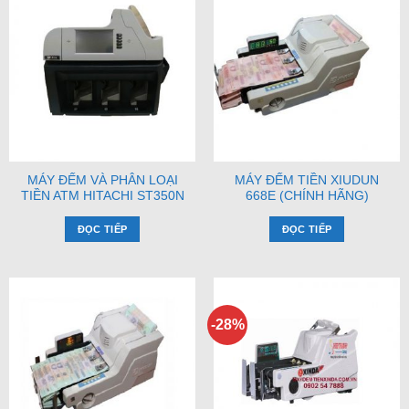
MÁY ĐẾM VÀ PHÂN LOẠI
MÁY ĐẾM TIỀN XIUDUN
TIỀN ATM HITACHI ST350N
668E (CHÍNH HÃNG)
ĐỌC TIẾP
ĐỌC TIẾP
-28%