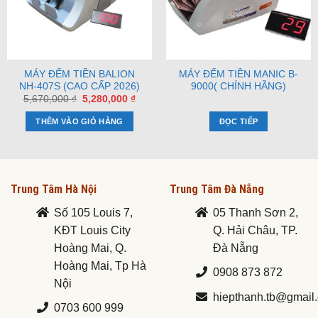
MÁY ĐẾM TIỀN BALION
MÁY ĐẾM TIỀN MANIC B-
NH-407S (CAO CẤP 2026)
9000( CHÍNH HÃNG)
Giá
Giá
5,670,000
₫
5,280,000
₫
gốc
hiện
là:
tại
THÊM VÀO GIỎ HÀNG
ĐỌC TIẾP
5,670,000 ₫.
là:
5,280,000 ₫.
Trung Tâm Hà Nội
Trung Tâm Đà Nẵng
Số 105 Louis 7,
05 Thanh Sơn 2,
KĐT Louis City
Q. Hải Châu, TP.
Hoàng Mai, Q.
Đà Nẵng
Hoàng Mai, Tp Hà
0908 873 872
Nội
hiepthanh.tb@gmail
0703 600 999