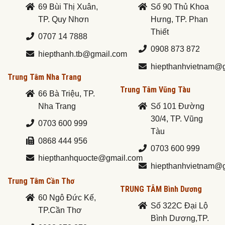
69 Bùi Thị Xuân,
Số 90 Thủ Khoa
TP. Quy Nhơn
Hưng, TP. Phan
Thiết
0707 14 7888
0908 873 872
hiepthanh.tb@gmail.com
hiepthanhvietnam@
Trung Tâm Nha Trang
Trung Tâm Vũng Tàu
66 Bà Triệu, TP.
Nha Trang
Số 101 Đường
30/4, TP. Vũng
0703 600 999
Tàu
0868 444 956
0703 600 999
hiepthanhquocte@gmail.com
hiepthanhvietnam@
Trung Tâm Cần Thơ
TRUNG TÂM Bình Dương
60 Ngô Đức Kế,
Số 322C Đại Lộ
TP.Cần Thơ
Bình Dương,TP.