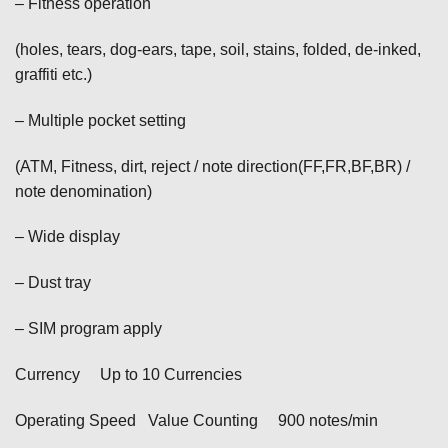
– Fitness operation
(holes, tears, dog-ears, tape, soil, stains, folded, de-inked,
graffiti etc.)
– Multiple pocket setting
(ATM, Fitness, dirt, reject / note direction(FF,FR,BF,BR) /
note denomination)
– Wide display
– Dust tray
– SIM program apply
Currency Up to 10 Currencies
Operating Speed Value Counting 900 notes/min