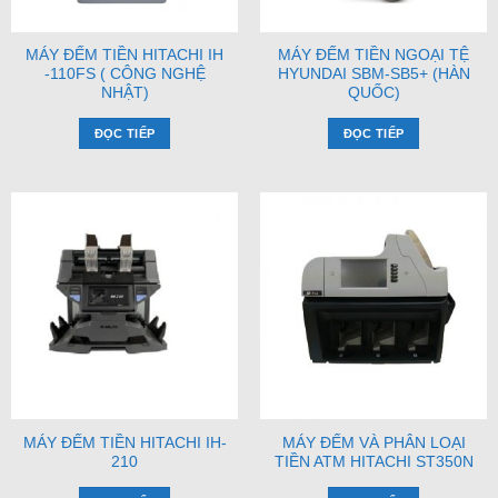
MÁY ĐẾM TIỀN HITACHI IH
MÁY ĐẾM TIỀN NGOẠI TỆ
-110FS ( CÔNG NGHỆ
HYUNDAI SBM-SB5+ (HÀN
NHẬT)
QUỐC)
ĐỌC TIẾP
ĐỌC TIẾP
MÁY ĐẾM TIỀN HITACHI IH-
MÁY ĐẾM VÀ PHÂN LOẠI
210
TIỀN ATM HITACHI ST350N