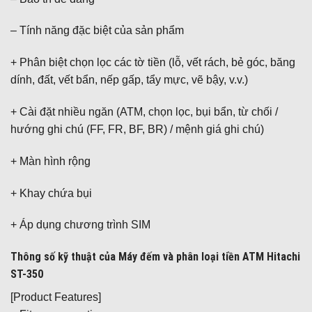
– Tính năng đặc biệt của sản phẩm
+ Phân biệt chọn lọc các tờ tiền (lỗ, vết rách, bẻ góc, băng
dính, đất, vết bẩn, nếp gấp, tẩy mực, vẽ bậy, v.v.)
+ Cài đặt nhiều ngăn (ATM, chọn lọc, bụi bẩn, từ chối /
hướng ghi chú (FF, FR, BF, BR) / mệnh giá ghi chú)
+ Màn hình rộng
+ Khay chứa bụi
+ Áp dụng chương trình SIM
Thông số kỹ thuật của Máy đếm và phân loại tiền ATM Hitachi
ST-350
[Product Features]