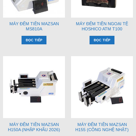
MÁY ĐẾM TIỀN MAZSAN
MÁY ĐẾM TIỀN NGOẠI TỆ
MS810A
HOSHICO ATM T100
ĐỌC TIẾP
ĐỌC TIẾP
MÁY ĐẾM TIỀN MAZSAN
MÁY ĐẾM TIỀN MAZSAN
H150A (NHẬP KHẨU 2026)
H155 (CÔNG NGHỆ NHẬT)