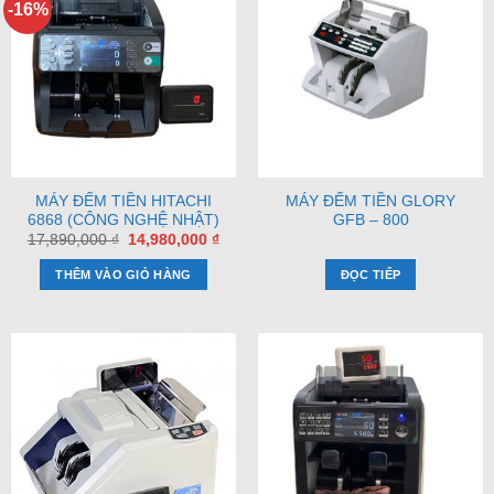
-16%
MÁY ĐẾM TIỀN HITACHI
MÁY ĐẾM TIỀN GLORY
6868 (CÔNG NGHỆ NHẬT)
GFB – 800
Giá
Giá
17,890,000
₫
14,980,000
₫
gốc
hiện
là:
tại
THÊM VÀO GIỎ HÀNG
ĐỌC TIẾP
17,890,000 ₫.
là:
14,980,000 ₫.