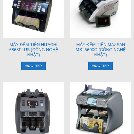
MÁY ĐẾM TIỀN HITACHI
MÁY ĐẾM TIỀN MAZSAN
6868PLUS (CÔNG NGHỆ
MS -5600C (CÔNG NGHỆ
NHẬT)
NHẬT)
ĐỌC TIẾP
ĐỌC TIẾP