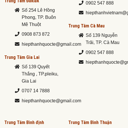
Trung Tâm Đăklăk
0902 547 888
Số 254 Lê Hồng
hiepthanhvietnam@
Phong, TP. Buôn
Mê Thuột
Trung Tâm Cà Mau
0908 873 872
Số 139 Nguyễn
Trãi, TP. Cà Mau
hiepthanhquocte@gmail.com
0902 547 888
Trung Tâm Gia Lai
hiepthanhquocte@g
Số 139 Quyết
Thắng , TP.pleiku,
Gia Lai
0707 14 7888
hiepthanhquocte@gmail.com
Trung Tâm Bình định
Trung Tâm Bình Thuận