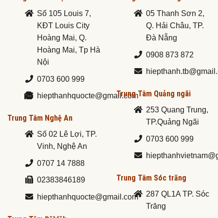
Số 105 Louis 7,
05 Thanh Sơn 2,
KĐT Louis City
Q. Hải Châu, TP.
Hoàng Mai, Q.
Đà Nẵng
Hoàng Mai, Tp Hà
0908 873 872
Nội
hiepthanh.tb@gmail
0703 600 999
Trung Tâm Quảng ngãi
hiepthanhquocte@gmail.com
253 Quang Trung,
Trung Tâm Nghệ An
TP.Quảng Ngãi
Số 02 Lê Lợi, TP.
0703 600 999
Vinh, Nghệ An
hiepthanhvietnam@
0707 14 7888
Trung Tâm Sóc trăng
02383846189
287 QL1A TP. Sóc
hiepthanhquocte@gmail.com
Trăng