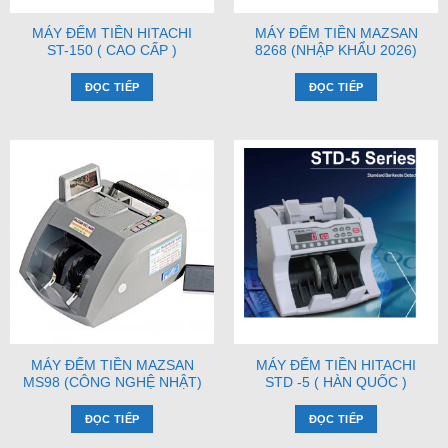
MÁY ĐẾM TIỀN HITACHI
MÁY ĐẾM TIỀN MAZSAN
ST-150 ( CAO CẤP )
8268 (NHẬP KHẨU 2026)
ĐỌC TIẾP
ĐỌC TIẾP
MÁY ĐẾM TIỀN MAZSAN
MÁY ĐẾM TIỀN HITACHI
MS98 (CÔNG NGHỆ NHẬT)
STD -5 ( HÀN QUỐC )
ĐỌC TIẾP
ĐỌC TIẾP