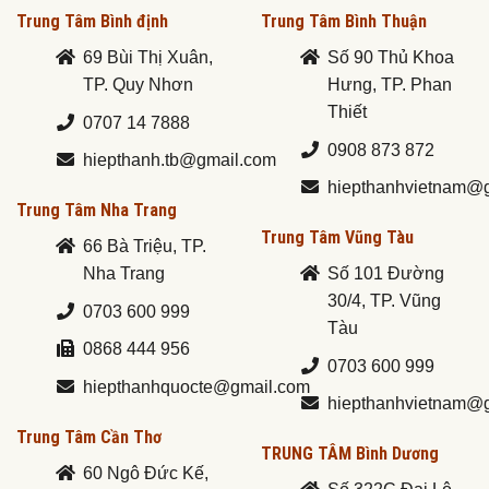
Trung Tâm Bình định
Trung Tâm Bình Thuận
69 Bùi Thị Xuân,
Số 90 Thủ Khoa
TP. Quy Nhơn
Hưng, TP. Phan
Thiết
0707 14 7888
0908 873 872
hiepthanh.tb@gmail.com
hiepthanhvietnam@
Trung Tâm Nha Trang
Trung Tâm Vũng Tàu
66 Bà Triệu, TP.
Nha Trang
Số 101 Đường
30/4, TP. Vũng
0703 600 999
Tàu
0868 444 956
0703 600 999
hiepthanhquocte@gmail.com
hiepthanhvietnam@
Trung Tâm Cần Thơ
TRUNG TÂM Bình Dương
60 Ngô Đức Kế,