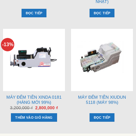
NHẬT)
ĐỌC TIẾP
ĐỌC TIẾP
-13%
MÁY ĐẾM TIỀN XINDA 0181
MÁY ĐẾM TIỀN XIUDUN
(HÀNG MỚI 99%)
5118 (MÁY 98%)
Giá
Giá
3,200,000
₫
2,800,000
₫
gốc
hiện
là:
tại
THÊM VÀO GIỎ HÀNG
ĐỌC TIẾP
3,200,000 ₫.
là:
2,800,000 ₫.