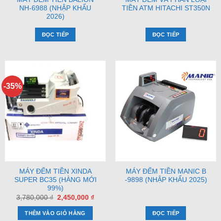
NH-6988 (NHẬP KHẨU
TIỀN ATM HITACHI ST350N
2026)
ĐỌC TIẾP
ĐỌC TIẾP
-35%
MÁY ĐẾM TIỀN XINDA
MÁY ĐẾM TIỀN MANIC B
SUPER BC35 (HÀNG MỚI
-9898 (NHẬP KHẨU 2025)
99%)
Giá
Giá
3,780,000
₫
2,450,000
₫
gốc
hiện
là:
tại
THÊM VÀO GIỎ HÀNG
ĐỌC TIẾP
3,780,000 ₫.
là: