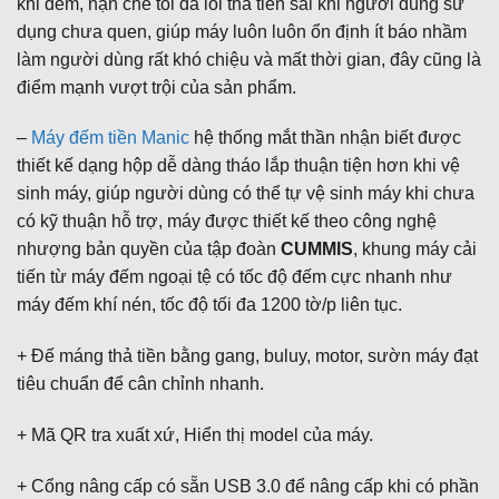
khi đếm, hạn chế tối đa lỗi thả tiền sai khi người dùng sử
dụng chưa quen, giúp máy luôn luôn ổn định ít báo nhầm
làm người dùng rất khó chiệu và mất thời gian, đây cũng là
điểm mạnh vượt trội của sản phẩm.
–
Máy đếm tiền Manic
hệ thống mắt thần nhận biết được
thiết kế dạng hộp dễ dàng tháo lắp thuận tiện hơn khi vệ
sinh máy, giúp người dùng có thể tự vệ sinh máy khi chưa
có kỹ thuận hỗ trợ, máy được thiết kế theo công nghệ
nhượng bản quyền của tập đoàn
CUMMIS
, khung máy cải
tiến từ máy đếm ngoại tệ có tốc độ đếm cực nhanh như
máy đếm khí nén, tốc độ tối đa 1200 tờ/p liên tục.
+ Đế máng thả tiền bằng gang, buluy, motor, sườn máy đạt
tiêu chuẩn để cân chỉnh nhanh.
+ Mã QR tra xuất xứ, Hiển thị model của máy.
+ Cổng nâng cấp có sẵn USB 3.0 để nâng cấp khi có phần