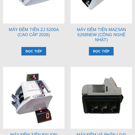
MÁY ĐẾM TIỀN ZJ 5200A
MÁY ĐẾM TIỀN MAZSAN
(CAO CẤP 2026)
6268NEW (CÔNG NGHỆ
NHẬT)
ĐỌC TIẾP
ĐỌC TIẾP
MÁY ĐẾM TIỀN BALION
MÁY ĐẾM VÀ PHÂN LOẠI