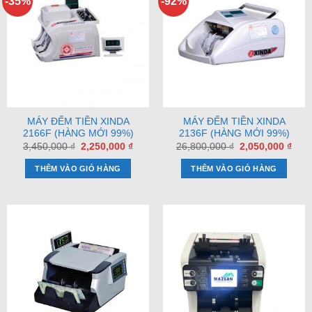
-35%
-92%
MÁY ĐẾM TIỀN XINDA
MÁY ĐẾM TIỀN XINDA
2166F (HÀNG MỚI 99%)
2136F (HÀNG MỚI 99%)
Giá
Giá
Giá
Giá
3,450,000
₫
2,250,000
₫
26,800,000
₫
2,050,000
₫
gốc
hiện
gốc
hiện
là:
tại
là:
tại
THÊM VÀO GIỎ HÀNG
THÊM VÀO GIỎ HÀNG
3,450,000 ₫.
là:
26,800,000 ₫.
là:
2,250,000 ₫.
2,05