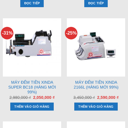
ĐỌC TIẾP
ĐỌC TIẾP
-31%
-25%
MÁY ĐẾM TIỀN XINDA
MÁY ĐẾM TIỀN XINDA
SUPER BC18 (HÀNG MỚI
2166L (HÀNG MỚI 99%)
99%)
Giá
Giá
Giá
Giá
2,980,000
₫
2,050,000
₫
3,450,000
₫
2,590,000
₫
gốc
hiện
gốc
hiện
là:
tại
là:
tại
THÊM VÀO GIỎ HÀNG
THÊM VÀO GIỎ HÀNG
2,980,000 ₫.
là:
3,450,000 ₫.
là:
2,050,000 ₫.
2,590