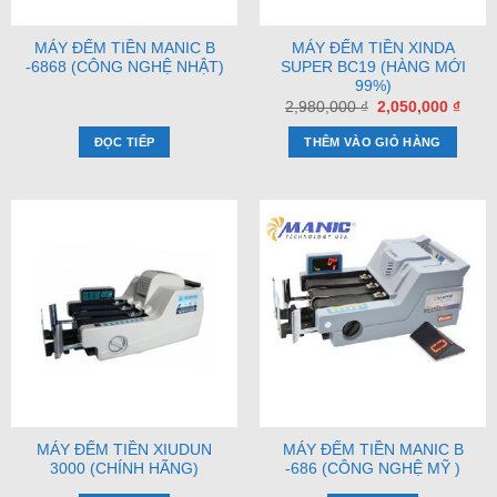
MÁY ĐẾM TIỀN MANIC B
MÁY ĐẾM TIỀN XINDA
-6868 (CÔNG NGHỆ NHẬT)
SUPER BC19 (HÀNG MỚI
99%)
Giá
Giá
2,980,000
₫
2,050,000
₫
gốc
hiện
là:
tại
ĐỌC TIẾP
THÊM VÀO GIỎ HÀNG
2,980,000 ₫.
là:
2,050
MÁY ĐẾM TIỀN XIUDUN
MÁY ĐẾM TIỀN MANIC B
3000 (CHÍNH HÃNG)
-686 (CÔNG NGHỆ MỸ )