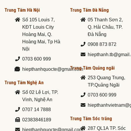
Trung Tâm Hà Nội
Trung Tâm Đà Nẵng
Số 105 Louis 7,
05 Thanh Sơn 2,
KĐT Louis City
Q. Hải Châu, TP.
Hoàng Mai, Q.
Đà Nẵng
Hoàng Mai, Tp Hà
0908 873 872
Nội
hiepthanh.tb@gmail
0703 600 999
Trung Tâm Quảng ngãi
hiepthanhquocte@gmail.com
253 Quang Trung,
Trung Tâm Nghệ An
TP.Quảng Ngãi
Số 02 Lê Lợi, TP.
0703 600 999
Vinh, Nghệ An
hiepthanhvietnam@
0707 14 7888
Trung Tâm Sóc trăng
02383846189
287 QL1A TP. Sóc
hiepthanhquocte@gmail.com