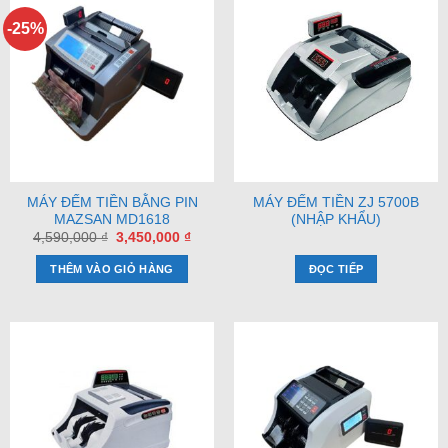
-25%
MÁY ĐẾM TIỀN BẰNG PIN
MÁY ĐẾM TIỀN ZJ 5700B
MAZSAN MD1618
(NHẬP KHẨU)
Giá
Giá
4,590,000
₫
3,450,000
₫
gốc
hiện
là:
tại
THÊM VÀO GIỎ HÀNG
ĐỌC TIẾP
4,590,000 ₫.
là:
3,450,000 ₫.