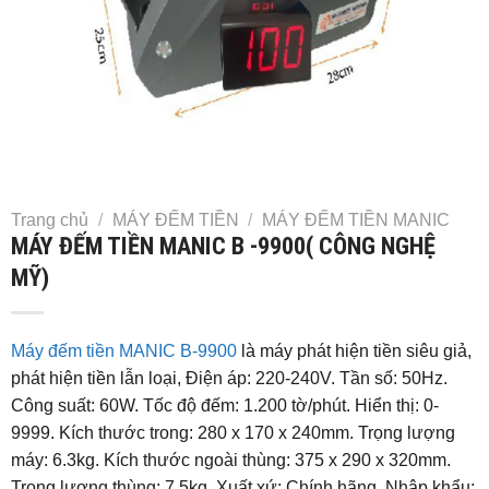
Trang chủ
/
MÁY ĐẾM TIỀN
/
MÁY ĐẾM TIỀN MANIC
MÁY ĐẾM TIỀN MANIC B -9900( CÔNG NGHỆ
MỸ)
Máy đếm tiền MANIC B-9900
là máy phát hiện tiền siêu giả,
phát hiện tiền lẫn loại, Điện áp: 220-240V. Tần số: 50Hz.
Công suất: 60W. Tốc độ đếm: 1.200 tờ/phút. Hiển thị: 0-
9999. Kích thước trong: 280 x 170 x 240mm. Trọng lượng
máy: 6.3kg. Kích thước ngoài thùng: 375 x 290 x 320mm.
Trọng lượng thùng: 7.5kg. Xuất xứ: Chính hãng. Nhập khẩu: