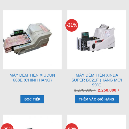
2,450,000 ₫.
-31%
MÁY ĐẾM TIỀN XIUDUN
MÁY ĐẾM TIỀN XINDA
668E (CHÍNH HÃNG)
SUPER BC21F (HÀNG MỚI
99%)
Giá
Giá
3,270,000
₫
2,250,000
₫
gốc
hiện
là:
tại
ĐỌC TIẾP
THÊM VÀO GIỎ HÀNG
3,270,000 ₫.
là:
2,250