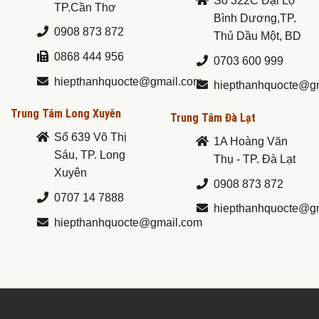
Số 322C Đại Lộ
TP.Cần Thơ
Bình Dương,TP.
0908 873 872
Thủ Dầu Một, BD
0868 444 956
0703 600 999
hiepthanhquocte@gmail.com
hiepthanhquocte@g
Trung Tâm Long Xuyên
Trung Tâm Đà Lạt
Số 639 Võ Thị
1A Hoàng Văn
Sáu, TP. Long
Thụ - TP. Đà Lạt
Xuyên
0908 873 872
0707 14 7888
hiepthanhquocte@g
hiepthanhquocte@gmail.com