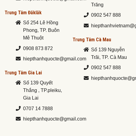
Trăng
Trung Tâm Đăklăk
0902 547 888
Số 254 Lê Hồng
hiepthanhvietnam@
Phong, TP. Buôn
Mê Thuột
Trung Tâm Cà Mau
0908 873 872
Số 139 Nguyễn
Trãi, TP. Cà Mau
hiepthanhquocte@gmail.com
0902 547 888
Trung Tâm Gia Lai
hiepthanhquocte@g
Số 139 Quyết
Thắng , TP.pleiku,
Gia Lai
0707 14 7888
hiepthanhquocte@gmail.com