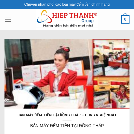
Skip
Chuyên phân phối các loại máy đếm tiền chính hãng
to
content
0
BÁN MÁY ĐẾM TIỀN TẠI ĐỒNG THÁP – CÔNG NGHỆ NHẬT
BÁN MÁY ĐẾM TIỀN TẠI ĐỒNG THÁP