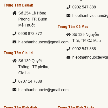
Trung Tâm Đăklăk
0902 547 888
Số 254 Lê Hồng
hiepthanhvietnam@
Phong, TP. Buôn
Mê Thuột
Trung Tâm Cà Mau
0908 873 872
Số 139 Nguyễn
Trãi, TP. Cà Mau
hiepthanhquocte@gmail.com
0902 547 888
Trung Tâm Gia Lai
hiepthanhquocte@g
Số 139 Quyết
Thắng , TP.pleiku,
Gia Lai
0707 14 7888
hiepthanhquocte@gmail.com
Trung Tâm Bình định
Trung Tâm Bình Thuận