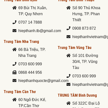
69 Bùi Thị Xuân,
Số 90 Thủ Khoa
TP. Quy Nhơn
Hưng, TP. Phan
Thiết
0707 14 7888
0908 873 872
hiepthanh.tb@gmail.com
hiepthanhvietnam@
Trung Tâm Nha Trang
Trung Tâm Vũng Tàu
66 Bà Triệu, TP.
Nha Trang
Số 101 Đường
30/4, TP. Vũng
0703 600 999
Tàu
0868 444 956
0703 600 999
hiepthanhquocte@gmail.com
hiepthanhvietnam@
Trung Tâm Cần Thơ
TRUNG TÂM Bình Dương
60 Ngô Đức Kế,
Số 322C Đại Lộ
TP.Cần Thơ