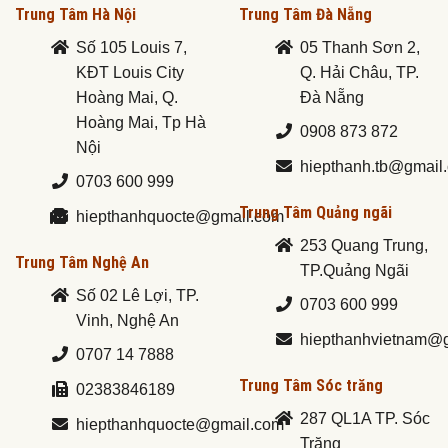
Trung Tâm Hà Nội
Trung Tâm Đà Nẵng
Số 105 Louis 7,
05 Thanh Sơn 2,
KĐT Louis City
Q. Hải Châu, TP.
Hoàng Mai, Q.
Đà Nẵng
Hoàng Mai, Tp Hà
0908 873 872
Nội
hiepthanh.tb@gmail
0703 600 999
Trung Tâm Quảng ngãi
hiepthanhquocte@gmail.com
253 Quang Trung,
Trung Tâm Nghệ An
TP.Quảng Ngãi
Số 02 Lê Lợi, TP.
0703 600 999
Vinh, Nghệ An
hiepthanhvietnam@
0707 14 7888
Trung Tâm Sóc trăng
02383846189
287 QL1A TP. Sóc
hiepthanhquocte@gmail.com
Trăng