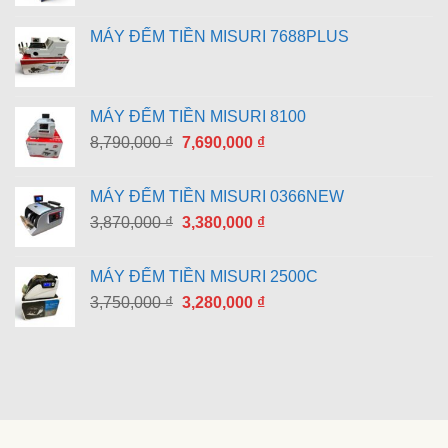
MÁY ĐẾM TIỀN MISURI 7688PLUS
MÁY ĐẾM TIỀN MISURI 8100
Giá
Giá
8,790,000
₫
7,690,000
₫
gốc
hiện
là:
tại
MÁY ĐẾM TIỀN MISURI 0366NEW
8,790,000 ₫.
là:
Giá
Giá
3,870,000
₫
3,380,000
₫
7,690,000 ₫.
gốc
hiện
là:
tại
MÁY ĐẾM TIỀN MISURI 2500C
3,870,000 ₫.
là:
Giá
Giá
3,750,000
₫
3,280,000
₫
3,380,000 ₫.
gốc
hiện
là:
tại
3,750,000 ₫.
là:
3,280,000 ₫.