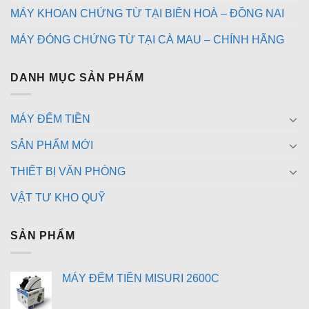
MÁY KHOAN CHỨNG TỪ TẠI BIÊN HOÀ – ĐỒNG NAI
MÁY ĐÓNG CHỨNG TỪ TẠI CÀ MAU – CHÍNH HÃNG
DANH MỤC SẢN PHẨM
MÁY ĐẾM TIỀN
SẢN PHẨM MỚI
THIẾT BỊ VĂN PHÒNG
VẬT TƯ KHO QUỸ
SẢN PHẨM
MÁY ĐẾM TIỀN MISURI 2600C