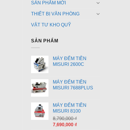
SẢN PHẨM MỚI
THIẾT BỊ VĂN PHÒNG
VẬT TƯ KHO QUỸ
SẢN PHẨM
MÁY ĐẾM TIỀN
MISURI 2600C
MÁY ĐẾM TIỀN
MISURI 7688PLUS
MÁY ĐẾM TIỀN
MISURI 8100
8,790,000
₫
Giá
Giá
7,690,000
₫