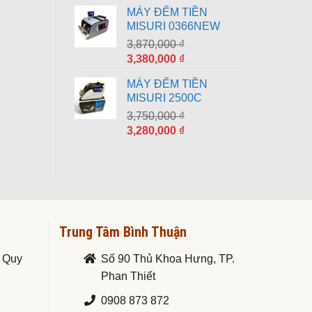
gốc
hiện
MÁY ĐẾM TIỀN
là:
tại
MISURI 0366NEW
8,790,000 ₫.
là:
3,870,000
₫
7,690,000 ₫.
Giá
Giá
3,380,000
₫
gốc
hiện
MÁY ĐẾM TIỀN
là:
tại
MISURI 2500C
3,870,000 ₫.
là:
3,750,000
₫
3,380,000 ₫.
Giá
Giá
3,280,000
₫
gốc
hiện
là:
tại
3,750,000 ₫.
là:
3,280,000 ₫.
Trung Tâm Bình Thuận
. Quy
Số 90 Thủ Khoa Hưng, TP.
Phan Thiết
0908 873 872