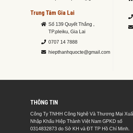
Trung Tâm Gia Lai
Số 139 Quyết Thắng ,
TP.pleiku, Gia Lai
0707 14 7888
hiepthanhquocte@gmail.com
THÔNG TIN
Công Ty TNHH Công Nghệ Và Thương Mại Xuấ
Nhập Khẩu Hiệp Thành Việt Nam GPKD số
0314832873 do Sở KH và ĐT TP Hồ Chí Minh.