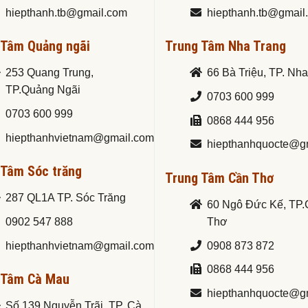
hiepthanh.tb@gmail.com
hiepthanh.tb@gmail
 Tâm Quảng ngãi
Trung Tâm Nha Trang
253 Quang Trung,
66 Bà Triệu, TP. Nh
TP.Quảng Ngãi
0703 600 999
0703 600 999
0868 444 956
hiepthanhvietnam@gmail.com
hiepthanhquocte@g
 Tâm Sóc trăng
Trung Tâm Cần Thơ
287 QL1A TP. Sóc Trăng
60 Ngô Đức Kế, TP
0902 547 888
Thơ
hiepthanhvietnam@gmail.com
0908 873 872
0868 444 956
 Tâm Cà Mau
hiepthanhquocte@g
Số 139 Nguyễn Trãi, TP. Cà