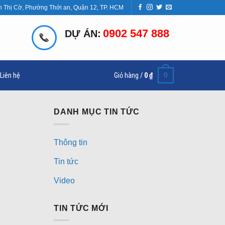
n Thị Cờ, Phường Thới an, Quận 12, TP. HCM
0902 547 888
DỰ ÁN:
0
Liên hệ
Giỏ hàng /
0
₫
DANH MỤC TIN TỨC
Thông tin
Tin tức
Video
TIN TỨC MỚI