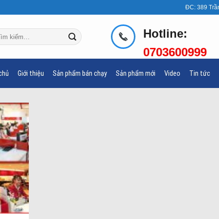
ĐC: 389 Trầ
Hotline:
m
ếm:
0703600999
chủ
Giới thiệu
Sản phẩm bán chạy
Sản phẩm mới
Video
Tin tức