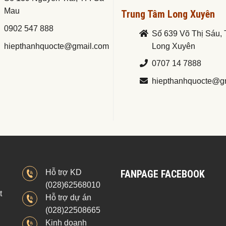
Mau
Trung Tâm Long Xuyên
0902 547 888
Số 639 Võ Thị Sáu, 
hiepthanhquocte@gmail.com
Long Xuyên
0707 14 7888
hiepthanhquocte@g
Hỗ trợ KD
FANPAGE FACEBOOK
(028)62568010
t
Hỗ trợ dự án
(028)22508665
Kinh doanh