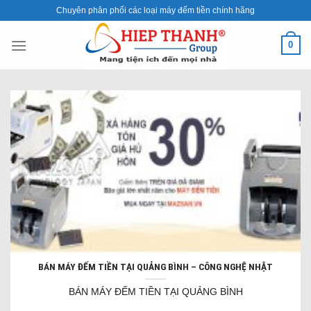
Skip
Chuyên phân phối các loại máy đếm tiền chính hãng
to
content
0
BÁN MÁY ĐẾM TIỀN TẠI QUẢNG BÌNH – CÔNG NGHỆ NHẬT
BÁN MÁY ĐẾM TIỀN TẠI QUẢNG BÌNH