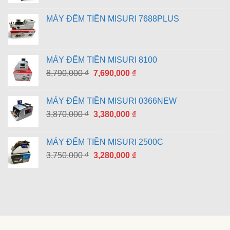
MÁY ĐẾM TIỀN MISURI 7688PLUS
MÁY ĐẾM TIỀN MISURI 8100
Giá
Giá
8,790,000
₫
7,690,000
₫
gốc
hiện
là:
tại
MÁY ĐẾM TIỀN MISURI 0366NEW
8,790,000 ₫.
là:
Giá
Giá
3,870,000
₫
3,380,000
₫
7,690,000 ₫.
gốc
hiện
là:
tại
MÁY ĐẾM TIỀN MISURI 2500C
3,870,000 ₫.
là:
Giá
Giá
3,750,000
₫
3,280,000
₫
3,380,000 ₫.
gốc
hiện
là:
tại
3,750,000 ₫.
là:
3,280,000 ₫.