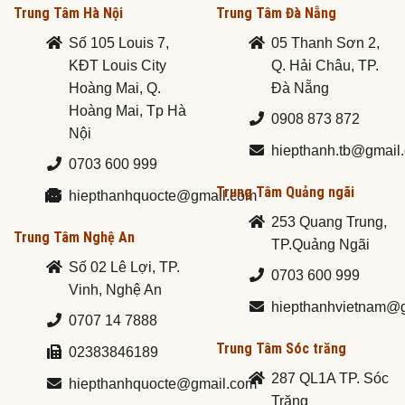
Trung Tâm Hà Nội
Trung Tâm Đà Nẵng
Số 105 Louis 7,
05 Thanh Sơn 2,
KĐT Louis City
Q. Hải Châu, TP.
Hoàng Mai, Q.
Đà Nẵng
Hoàng Mai, Tp Hà
0908 873 872
Nội
hiepthanh.tb@gmail
0703 600 999
Trung Tâm Quảng ngãi
hiepthanhquocte@gmail.com
253 Quang Trung,
Trung Tâm Nghệ An
TP.Quảng Ngãi
Số 02 Lê Lợi, TP.
0703 600 999
Vinh, Nghệ An
hiepthanhvietnam@
0707 14 7888
Trung Tâm Sóc trăng
02383846189
287 QL1A TP. Sóc
hiepthanhquocte@gmail.com
Trăng