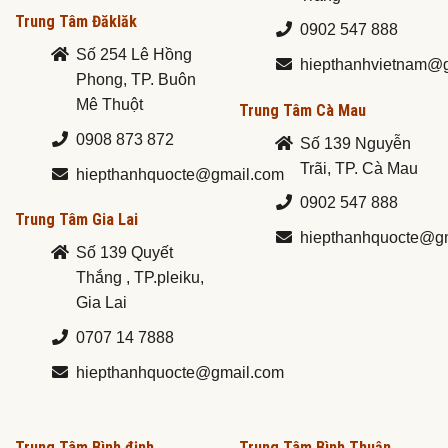
Trung Tâm Đăklăk
0902 547 888
Số 254 Lê Hồng
hiepthanhvietnam@
Phong, TP. Buôn
Mê Thuột
Trung Tâm Cà Mau
0908 873 872
Số 139 Nguyễn
Trãi, TP. Cà Mau
hiepthanhquocte@gmail.com
0902 547 888
Trung Tâm Gia Lai
hiepthanhquocte@g
Số 139 Quyết
Thắng , TP.pleiku,
Gia Lai
0707 14 7888
hiepthanhquocte@gmail.com
Trung Tâm Bình định
Trung Tâm Bình Thuận