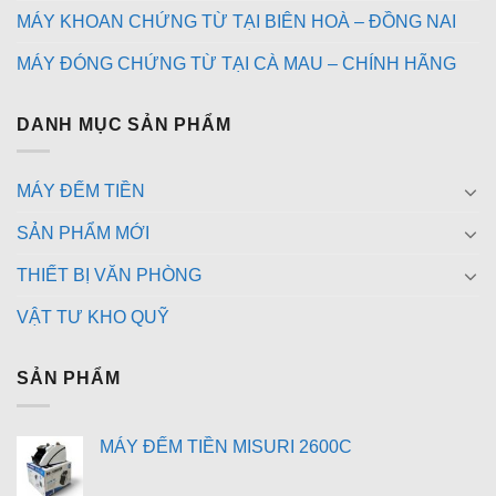
MÁY KHOAN CHỨNG TỪ TẠI BIÊN HOÀ – ĐỒNG NAI
MÁY ĐÓNG CHỨNG TỪ TẠI CÀ MAU – CHÍNH HÃNG
DANH MỤC SẢN PHẨM
MÁY ĐẾM TIỀN
SẢN PHẨM MỚI
THIẾT BỊ VĂN PHÒNG
VẬT TƯ KHO QUỸ
SẢN PHẨM
MÁY ĐẾM TIỀN MISURI 2600C