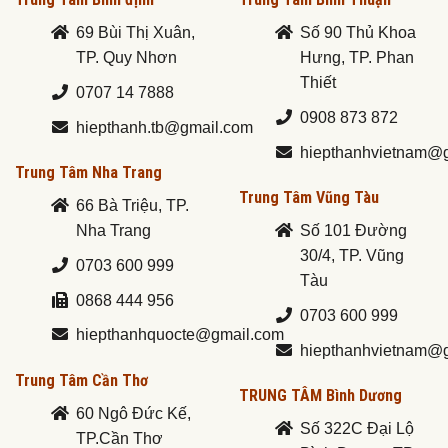
69 Bùi Thị Xuân,
Số 90 Thủ Khoa
TP. Quy Nhơn
Hưng, TP. Phan
Thiết
0707 14 7888
0908 873 872
hiepthanh.tb@gmail.com
hiepthanhvietnam@
Trung Tâm Nha Trang
Trung Tâm Vũng Tàu
66 Bà Triệu, TP.
Nha Trang
Số 101 Đường
30/4, TP. Vũng
0703 600 999
Tàu
0868 444 956
0703 600 999
hiepthanhquocte@gmail.com
hiepthanhvietnam@
Trung Tâm Cần Thơ
TRUNG TÂM Bình Dương
60 Ngô Đức Kế,
Số 322C Đại Lộ
TP.Cần Thơ