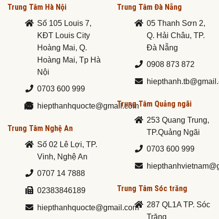
Trung Tâm Hà Nội
Trung Tâm Đà Nẵng
Số 105 Louis 7,
05 Thanh Sơn 2,
KĐT Louis City
Q. Hải Châu, TP.
Hoàng Mai, Q.
Đà Nẵng
Hoàng Mai, Tp Hà
0908 873 872
Nội
hiepthanh.tb@gmail
0703 600 999
Trung Tâm Quảng ngãi
hiepthanhquocte@gmail.com
253 Quang Trung,
Trung Tâm Nghệ An
TP.Quảng Ngãi
Số 02 Lê Lợi, TP.
0703 600 999
Vinh, Nghệ An
hiepthanhvietnam@
0707 14 7888
Trung Tâm Sóc trăng
02383846189
287 QL1A TP. Sóc
hiepthanhquocte@gmail.com
Trăng