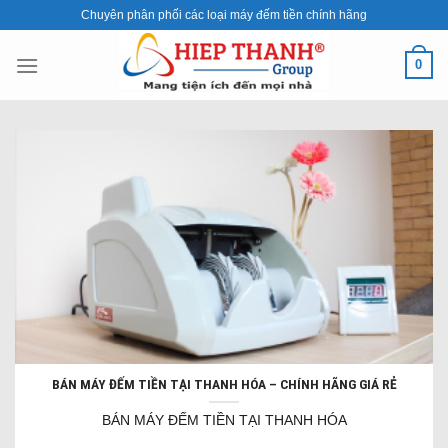
Skip
Chuyên phân phối các loại máy đếm tiền chính hãng
to
content
0
BÁN MÁY ĐẾM TIỀN TẠI THANH HÓA – CHÍNH HÃNG GIÁ RẺ
BÁN MÁY ĐẾM TIỀN TẠI THANH HÓA