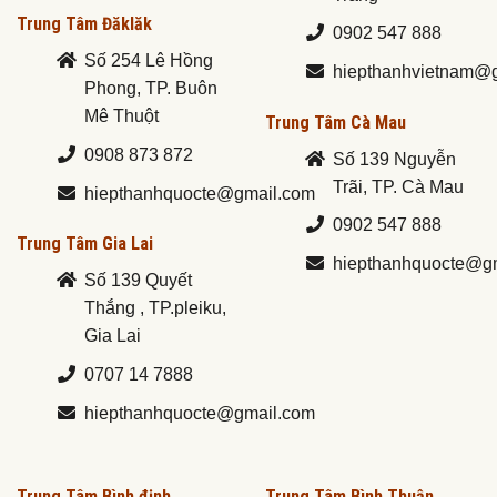
Trung Tâm Đăklăk
0902 547 888
Số 254 Lê Hồng
hiepthanhvietnam@
Phong, TP. Buôn
Mê Thuột
Trung Tâm Cà Mau
0908 873 872
Số 139 Nguyễn
Trãi, TP. Cà Mau
hiepthanhquocte@gmail.com
0902 547 888
Trung Tâm Gia Lai
hiepthanhquocte@g
Số 139 Quyết
Thắng , TP.pleiku,
Gia Lai
0707 14 7888
hiepthanhquocte@gmail.com
Trung Tâm Bình định
Trung Tâm Bình Thuận