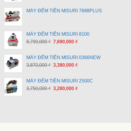
MÁY ĐẾM TIỀN MISURI 7688PLUS
MÁY ĐẾM TIỀN MISURI 8100
Giá
Giá
8,790,000
₫
7,690,000
₫
gốc
hiện
là:
tại
MÁY ĐẾM TIỀN MISURI 0366NEW
8,790,000 ₫.
là:
Giá
Giá
3,870,000
₫
3,380,000
₫
7,690,000 ₫.
gốc
hiện
là:
tại
MÁY ĐẾM TIỀN MISURI 2500C
3,870,000 ₫.
là:
Giá
Giá
3,750,000
₫
3,280,000
₫
3,380,000 ₫.
gốc
hiện
là:
tại
3,750,000 ₫.
là:
3,280,000 ₫.