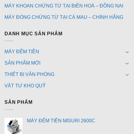
MÁY KHOAN CHỨNG TỪ TẠI BIÊN HOÀ – ĐỒNG NAI
MÁY ĐÓNG CHỨNG TỪ TẠI CÀ MAU – CHÍNH HÃNG
DANH MỤC SẢN PHẨM
MÁY ĐẾM TIỀN
SẢN PHẨM MỚI
THIẾT BỊ VĂN PHÒNG
VẬT TƯ KHO QUỸ
SẢN PHẨM
MÁY ĐẾM TIỀN MISURI 2600C