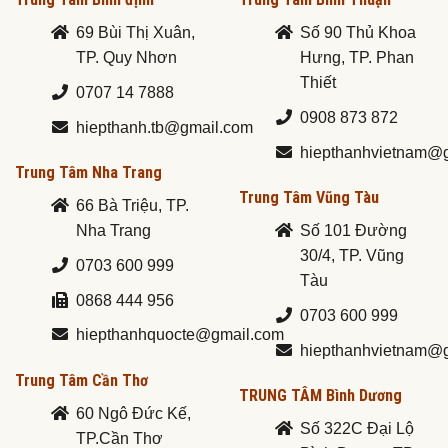
69 Bùi Thị Xuân,
Số 90 Thủ Khoa
TP. Quy Nhơn
Hưng, TP. Phan
Thiết
0707 14 7888
0908 873 872
hiepthanh.tb@gmail.com
hiepthanhvietnam@
Trung Tâm Nha Trang
Trung Tâm Vũng Tàu
66 Bà Triệu, TP.
Nha Trang
Số 101 Đường
30/4, TP. Vũng
0703 600 999
Tàu
0868 444 956
0703 600 999
hiepthanhquocte@gmail.com
hiepthanhvietnam@
Trung Tâm Cần Thơ
TRUNG TÂM Bình Dương
60 Ngô Đức Kế,
Số 322C Đại Lộ
TP.Cần Thơ