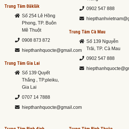
Trung Tâm Đăklăk
0902 547 888
Số 254 Lê Hồng
hiepthanhvietnam@
Phong, TP. Buôn
Mê Thuột
Trung Tâm Cà Mau
0908 873 872
Số 139 Nguyễn
Trãi, TP. Cà Mau
hiepthanhquocte@gmail.com
0902 547 888
Trung Tâm Gia Lai
hiepthanhquocte@g
Số 139 Quyết
Thắng , TP.pleiku,
Gia Lai
0707 14 7888
hiepthanhquocte@gmail.com
Trung Tâm Bình định
Trung Tâm Bình Thuận