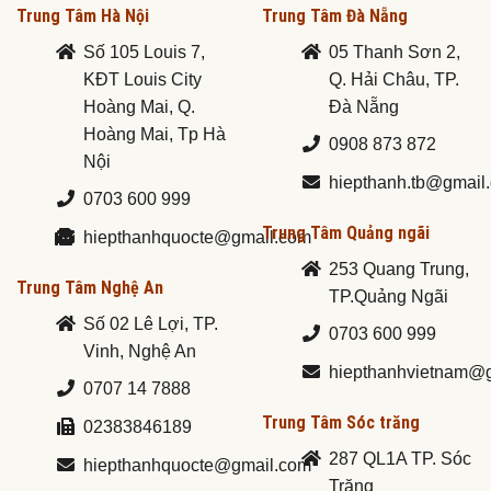
Trung Tâm Hà Nội
Trung Tâm Đà Nẵng
Số 105 Louis 7,
05 Thanh Sơn 2,
KĐT Louis City
Q. Hải Châu, TP.
Hoàng Mai, Q.
Đà Nẵng
Hoàng Mai, Tp Hà
0908 873 872
Nội
hiepthanh.tb@gmail
0703 600 999
Trung Tâm Quảng ngãi
hiepthanhquocte@gmail.com
253 Quang Trung,
Trung Tâm Nghệ An
TP.Quảng Ngãi
Số 02 Lê Lợi, TP.
0703 600 999
Vinh, Nghệ An
hiepthanhvietnam@
0707 14 7888
Trung Tâm Sóc trăng
02383846189
287 QL1A TP. Sóc
hiepthanhquocte@gmail.com
Trăng