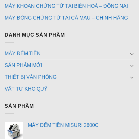
MÁY KHOAN CHỨNG TỪ TẠI BIÊN HOÀ – ĐỒNG NAI
MÁY ĐÓNG CHỨNG TỪ TẠI CÀ MAU – CHÍNH HÃNG
DANH MỤC SẢN PHẨM
MÁY ĐẾM TIỀN
SẢN PHẨM MỚI
THIẾT BỊ VĂN PHÒNG
VẬT TƯ KHO QUỸ
SẢN PHẨM
MÁY ĐẾM TIỀN MISURI 2600C