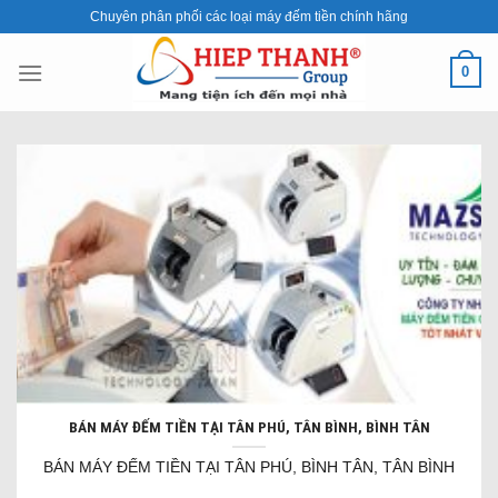
Skip
Chuyên phân phối các loại máy đếm tiền chính hãng
to
content
0
BÁN MÁY ĐẾM TIỀN TẠI TÂN PHÚ, TÂN BÌNH, BÌNH TÂN
BÁN MÁY ĐẾM TIỀN TẠI TÂN PHÚ, BÌNH TÂN, TÂN BÌNH