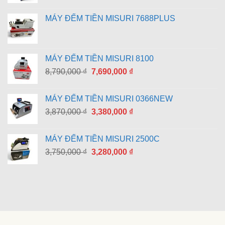
MÁY ĐẾM TIỀN MISURI 7688PLUS
MÁY ĐẾM TIỀN MISURI 8100
Giá
Giá
8,790,000
₫
7,690,000
₫
gốc
hiện
là:
tại
MÁY ĐẾM TIỀN MISURI 0366NEW
8,790,000 ₫.
là:
Giá
Giá
3,870,000
₫
3,380,000
₫
7,690,000 ₫.
gốc
hiện
là:
tại
MÁY ĐẾM TIỀN MISURI 2500C
3,870,000 ₫.
là:
Giá
Giá
3,750,000
₫
3,280,000
₫
3,380,000 ₫.
gốc
hiện
là:
tại
3,750,000 ₫.
là:
3,280,000 ₫.