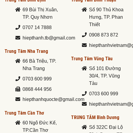
69 Bùi Thị Xuân,
Số 90 Thủ Khoa
TP. Quy Nhơn
Hưng, TP. Phan
Thiết
0707 14 7888
0908 873 872
hiepthanh.tb@gmail.com
hiepthanhvietnam@
Trung Tâm Nha Trang
Trung Tâm Vũng Tàu
66 Bà Triệu, TP.
Nha Trang
Số 101 Đường
30/4, TP. Vũng
0703 600 999
Tàu
0868 444 956
0703 600 999
hiepthanhquocte@gmail.com
hiepthanhvietnam@
Trung Tâm Cần Thơ
TRUNG TÂM Bình Dương
60 Ngô Đức Kế,
Số 322C Đại Lộ
TP.Cần Thơ