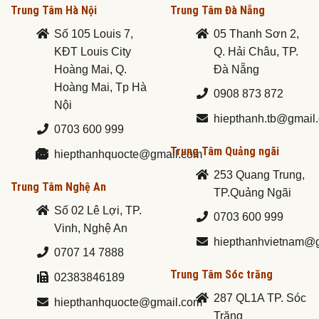
Trung Tâm Hà Nội
Trung Tâm Đà Nẵng
Số 105 Louis 7,
05 Thanh Sơn 2,
KĐT Louis City
Q. Hải Châu, TP.
Hoàng Mai, Q.
Đà Nẵng
Hoàng Mai, Tp Hà
0908 873 872
Nội
hiepthanh.tb@gmail
0703 600 999
Trung Tâm Quảng ngãi
hiepthanhquocte@gmail.com
253 Quang Trung,
Trung Tâm Nghệ An
TP.Quảng Ngãi
Số 02 Lê Lợi, TP.
0703 600 999
Vinh, Nghệ An
hiepthanhvietnam@
0707 14 7888
Trung Tâm Sóc trăng
02383846189
287 QL1A TP. Sóc
hiepthanhquocte@gmail.com
Trăng