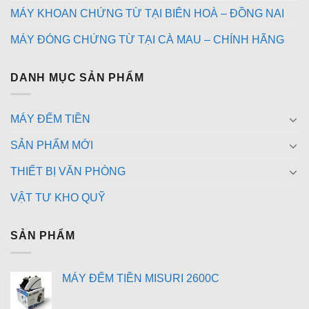
MÁY KHOAN CHỨNG TỪ TẠI BIÊN HOÀ – ĐỒNG NAI
MÁY ĐÓNG CHỨNG TỪ TẠI CÀ MAU – CHÍNH HÃNG
DANH MỤC SẢN PHẨM
MÁY ĐẾM TIỀN
SẢN PHẨM MỚI
THIẾT BỊ VĂN PHÒNG
VẬT TƯ KHO QUỸ
SẢN PHẨM
MÁY ĐẾM TIỀN MISURI 2600C