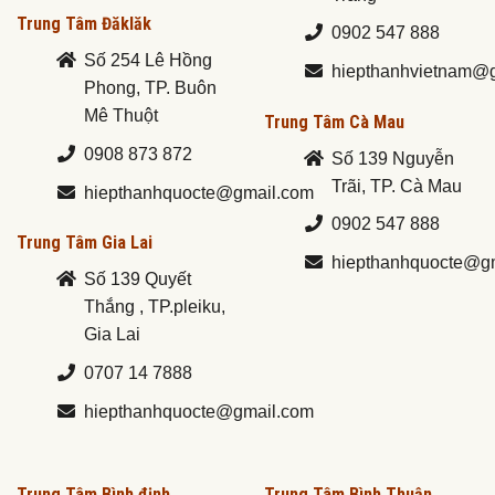
Trung Tâm Đăklăk
0902 547 888
Số 254 Lê Hồng
hiepthanhvietnam@
Phong, TP. Buôn
Mê Thuột
Trung Tâm Cà Mau
0908 873 872
Số 139 Nguyễn
Trãi, TP. Cà Mau
hiepthanhquocte@gmail.com
0902 547 888
Trung Tâm Gia Lai
hiepthanhquocte@g
Số 139 Quyết
Thắng , TP.pleiku,
Gia Lai
0707 14 7888
hiepthanhquocte@gmail.com
Trung Tâm Bình định
Trung Tâm Bình Thuận