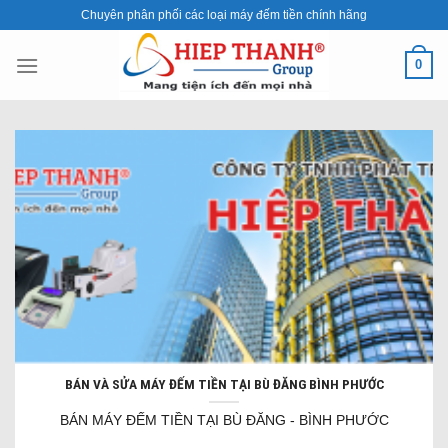
Skip
Chuyên phân phối các loại máy đếm tiền chính hãng
to
content
0
BÁN VÀ SỬA MÁY ĐẾM TIỀN TẠI BÙ ĐĂNG BÌNH PHƯỚC
BÁN MÁY ĐẾM TIỀN TẠI BÙ ĐĂNG - BÌNH PHƯỚC