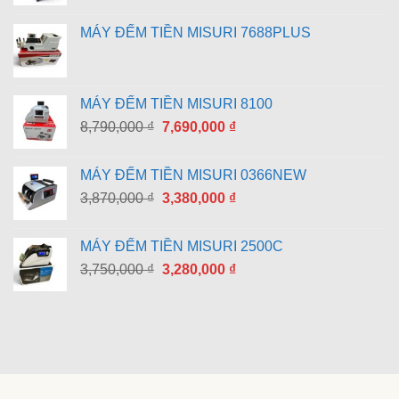
MÁY ĐẾM TIỀN MISURI 7688PLUS
MÁY ĐẾM TIỀN MISURI 8100
Giá
Giá
8,790,000
₫
7,690,000
₫
gốc
hiện
là:
tại
MÁY ĐẾM TIỀN MISURI 0366NEW
8,790,000 ₫.
là:
Giá
Giá
3,870,000
₫
3,380,000
₫
7,690,000 ₫.
gốc
hiện
là:
tại
MÁY ĐẾM TIỀN MISURI 2500C
3,870,000 ₫.
là:
Giá
Giá
3,750,000
₫
3,280,000
₫
3,380,000 ₫.
gốc
hiện
là:
tại
3,750,000 ₫.
là:
3,280,000 ₫.