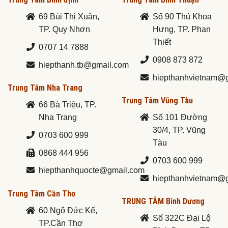
69 Bùi Thị Xuân,
Số 90 Thủ Khoa
TP. Quy Nhơn
Hưng, TP. Phan
Thiết
0707 14 7888
0908 873 872
hiepthanh.tb@gmail.com
hiepthanhvietnam@
Trung Tâm Nha Trang
Trung Tâm Vũng Tàu
66 Bà Triệu, TP.
Nha Trang
Số 101 Đường
30/4, TP. Vũng
0703 600 999
Tàu
0868 444 956
0703 600 999
hiepthanhquocte@gmail.com
hiepthanhvietnam@
Trung Tâm Cần Thơ
TRUNG TÂM Bình Dương
60 Ngô Đức Kế,
Số 322C Đại Lộ
TP.Cần Thơ