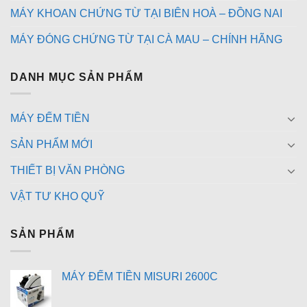
MÁY KHOAN CHỨNG TỪ TẠI BIÊN HOÀ – ĐỒNG NAI
MÁY ĐÓNG CHỨNG TỪ TẠI CÀ MAU – CHÍNH HÃNG
DANH MỤC SẢN PHẨM
MÁY ĐẾM TIỀN
SẢN PHẨM MỚI
THIẾT BỊ VĂN PHÒNG
VẬT TƯ KHO QUỸ
SẢN PHẨM
MÁY ĐẾM TIỀN MISURI 2600C