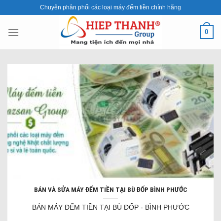
Skip
Chuyên phân phối các loại máy đếm tiền chính hãng
to
content
0
BÁN VÀ SỬA MÁY ĐẾM TIỀN TẠI BÙ ĐỐP BÌNH PHƯỚC
BÁN MÁY ĐẾM TIỀN TẠI BÙ ĐỐP - BÌNH PHƯỚC