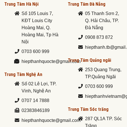
Trung Tâm Hà Nội
Trung Tâm Đà Nẵng
Số 105 Louis 7,
05 Thanh Sơn 2,
KĐT Louis City
Q. Hải Châu, TP.
Hoàng Mai, Q.
Đà Nẵng
Hoàng Mai, Tp Hà
0908 873 872
Nội
hiepthanh.tb@gmail
0703 600 999
Trung Tâm Quảng ngãi
hiepthanhquocte@gmail.com
253 Quang Trung,
Trung Tâm Nghệ An
TP.Quảng Ngãi
Số 02 Lê Lợi, TP.
0703 600 999
Vinh, Nghệ An
hiepthanhvietnam@
0707 14 7888
Trung Tâm Sóc trăng
02383846189
287 QL1A TP. Sóc
hiepthanhquocte@gmail.com
Trăng