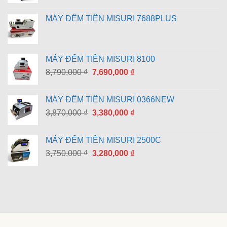
MÁY ĐẾM TIỀN MISURI 7688PLUS
MÁY ĐẾM TIỀN MISURI 8100
Giá
Giá
8,790,000
₫
7,690,000
₫
gốc
hiện
là:
tại
MÁY ĐẾM TIỀN MISURI 0366NEW
8,790,000 ₫.
là:
Giá
Giá
3,870,000
₫
3,380,000
₫
7,690,000 ₫.
gốc
hiện
là:
tại
MÁY ĐẾM TIỀN MISURI 2500C
3,870,000 ₫.
là:
Giá
Giá
3,750,000
₫
3,280,000
₫
3,380,000 ₫.
gốc
hiện
là:
tại
3,750,000 ₫.
là:
3,280,000 ₫.