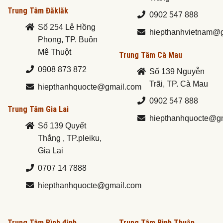
Trung Tâm Đăklăk
0902 547 888
Số 254 Lê Hồng
hiepthanhvietnam@
Phong, TP. Buôn
Mê Thuột
Trung Tâm Cà Mau
0908 873 872
Số 139 Nguyễn
Trãi, TP. Cà Mau
hiepthanhquocte@gmail.com
0902 547 888
Trung Tâm Gia Lai
hiepthanhquocte@g
Số 139 Quyết
Thắng , TP.pleiku,
Gia Lai
0707 14 7888
hiepthanhquocte@gmail.com
Trung Tâm Bình định
Trung Tâm Bình Thuận