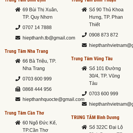
69 Bùi Thị Xuân,
Số 90 Thủ Khoa
TP. Quy Nhơn
Hưng, TP. Phan
Thiết
0707 14 7888
0908 873 872
hiepthanh.tb@gmail.com
hiepthanhvietnam@
Trung Tâm Nha Trang
Trung Tâm Vũng Tàu
66 Bà Triệu, TP.
Nha Trang
Số 101 Đường
30/4, TP. Vũng
0703 600 999
Tàu
0868 444 956
0703 600 999
hiepthanhquocte@gmail.com
hiepthanhvietnam@
Trung Tâm Cần Thơ
TRUNG TÂM Bình Dương
60 Ngô Đức Kế,
Số 322C Đại Lộ
TP.Cần Thơ