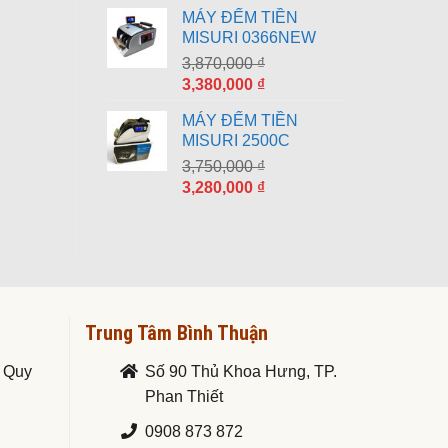
gốc
hiện
MÁY ĐẾM TIỀN
là:
tại
MISURI 0366NEW
8,790,000 ₫.
là:
3,870,000
₫
7,690,000 ₫.
Giá
Giá
3,380,000
₫
gốc
hiện
MÁY ĐẾM TIỀN
là:
tại
MISURI 2500C
3,870,000 ₫.
là:
3,750,000
₫
3,380,000 ₫.
Giá
Giá
3,280,000
₫
gốc
hiện
là:
tại
3,750,000 ₫.
là:
3,280,000 ₫.
Trung Tâm Bình Thuận
. Quy
Số 90 Thủ Khoa Hưng, TP.
Phan Thiết
0908 873 872