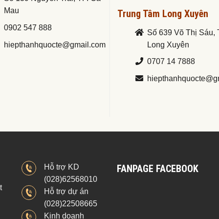
Mau
Trung Tâm Long Xuyên
0902 547 888
Số 639 Võ Thị Sáu, 
hiepthanhquocte@gmail.com
Long Xuyên
0707 14 7888
hiepthanhquocte@g
Hỗ trợ KD
FANPAGE FACEBOOK
(028)62568010
t
Hỗ trợ dự án
(028)22508665
Kinh doanh