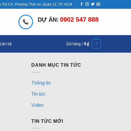
n Thị Cờ, Phường Thới an, Quận 12, TP. HCM
0902 547 888
DỰ ÁN:
0
Liên hệ
Giỏ hàng /
0
₫
DANH MỤC TIN TỨC
Thông tin
Tin tức
Video
TIN TỨC MỚI