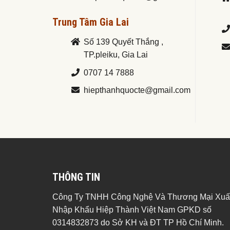
Trung Tâm Gia Lai
Số 139 Quyết Thắng ,
TP.pleiku, Gia Lai
0707 14 7888
hiepthanhquocte@gmail.com
THÔNG TIN
Công Ty TNHH Công Nghệ Và Thương Mại Xuấ
Nhập Khẩu Hiệp Thành Việt Nam GPKD số
0314832873 do Sở KH và ĐT TP Hồ Chí Minh.