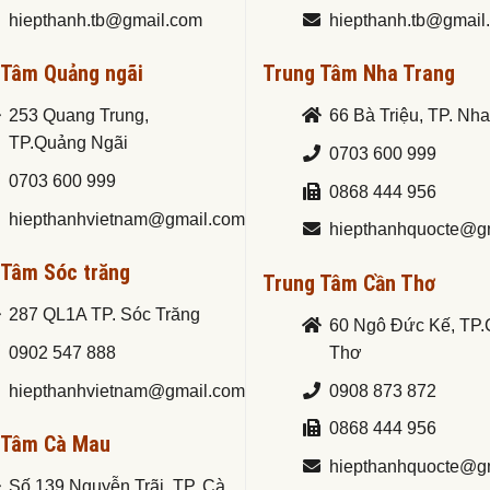
hiepthanh.tb@gmail.com
hiepthanh.tb@gmail
 Tâm Quảng ngãi
Trung Tâm Nha Trang
253 Quang Trung,
66 Bà Triệu, TP. Nh
TP.Quảng Ngãi
0703 600 999
0703 600 999
0868 444 956
hiepthanhvietnam@gmail.com
hiepthanhquocte@g
 Tâm Sóc trăng
Trung Tâm Cần Thơ
287 QL1A TP. Sóc Trăng
60 Ngô Đức Kế, TP
0902 547 888
Thơ
hiepthanhvietnam@gmail.com
0908 873 872
0868 444 956
 Tâm Cà Mau
hiepthanhquocte@g
Số 139 Nguyễn Trãi, TP. Cà