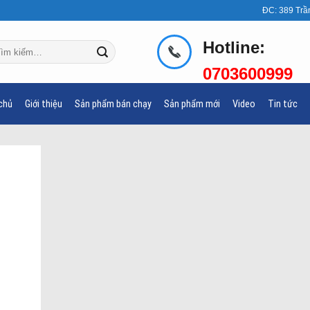
ĐC: 389 Trầ
Hotline:
m
ếm:
0703600999
chủ
Giới thiệu
Sản phẩm bán chạy
Sản phẩm mới
Video
Tin tức