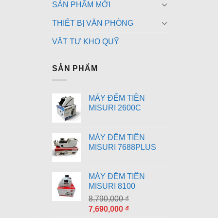
SẢN PHẨM MỚI
THIẾT BỊ VĂN PHÒNG
VẬT TƯ KHO QUỸ
SẢN PHẨM
MÁY ĐẾM TIỀN
MISURI 2600C
MÁY ĐẾM TIỀN
MISURI 7688PLUS
MÁY ĐẾM TIỀN
MISURI 8100
8,790,000
₫
Giá
Giá
7,690,000
₫