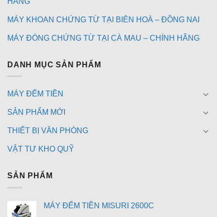
HÃNG
MÁY KHOAN CHỨNG TỪ TẠI BIÊN HOÀ – ĐỒNG NAI
MÁY ĐÓNG CHỨNG TỪ TẠI CÀ MAU – CHÍNH HÃNG
DANH MỤC SẢN PHẨM
MÁY ĐẾM TIỀN
SẢN PHẨM MỚI
THIẾT BỊ VĂN PHÒNG
VẬT TƯ KHO QUỸ
SẢN PHẨM
MÁY ĐẾM TIỀN MISURI 2600C