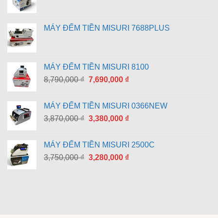
MÁY ĐẾM TIỀN MISURI 7688PLUS
MÁY ĐẾM TIỀN MISURI 8100
Giá
Giá
8,790,000
₫
7,690,000
₫
gốc
hiện
là:
tại
MÁY ĐẾM TIỀN MISURI 0366NEW
8,790,000 ₫.
là:
Giá
Giá
3,870,000
₫
3,380,000
₫
7,690,000 ₫.
gốc
hiện
là:
tại
MÁY ĐẾM TIỀN MISURI 2500C
3,870,000 ₫.
là:
Giá
Giá
3,750,000
₫
3,280,000
₫
3,380,000 ₫.
gốc
hiện
là:
tại
3,750,000 ₫.
là:
3,280,000 ₫.