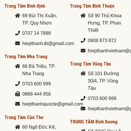
Trung Tâm Bình định
Trung Tâm Bình Thuận
69 Bùi Thị Xuân,
Số 90 Thủ Khoa
TP. Quy Nhơn
Hưng, TP. Phan
Thiết
0707 14 7888
0908 873 872
hiepthanh.tb@gmail.com
hiepthanhvietnam@
Trung Tâm Nha Trang
Trung Tâm Vũng Tàu
66 Bà Triệu, TP.
Nha Trang
Số 101 Đường
30/4, TP. Vũng
0703 600 999
Tàu
0868 444 956
0703 600 999
hiepthanhquocte@gmail.com
hiepthanhvietnam@
Trung Tâm Cần Thơ
TRUNG TÂM Bình Dương
60 Ngô Đức Kế,