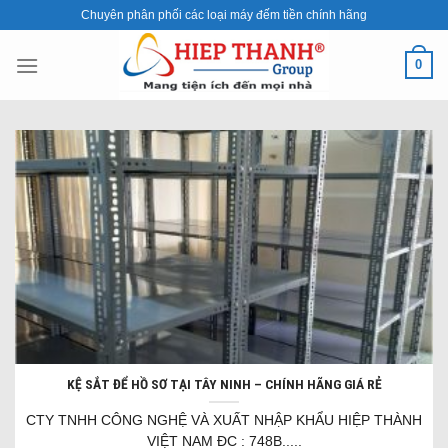
Skip
Chuyên phân phối các loại máy đếm tiền chính hãng
to
content
0
KỆ SẮT ĐỂ HỒ SƠ TẠI TÂY NINH – CHÍNH HÃNG GIÁ RẺ
CTY TNHH CÔNG NGHỆ VÀ XUẤT NHẬP KHẨU HIỆP THÀNH
VIỆT NAM ĐC : 748B.....