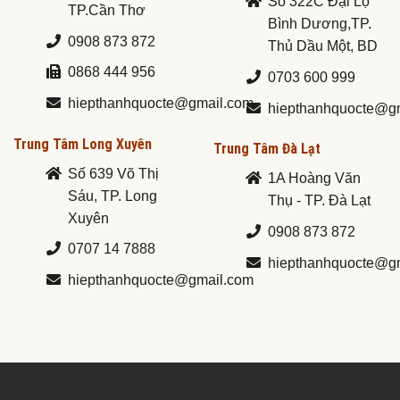
Số 322C Đại Lộ
TP.Cần Thơ
Bình Dương,TP.
0908 873 872
Thủ Dầu Một, BD
0868 444 956
0703 600 999
hiepthanhquocte@gmail.com
hiepthanhquocte@g
Trung Tâm Long Xuyên
Trung Tâm Đà Lạt
Số 639 Võ Thị
1A Hoàng Văn
Sáu, TP. Long
Thụ - TP. Đà Lạt
Xuyên
0908 873 872
0707 14 7888
hiepthanhquocte@g
hiepthanhquocte@gmail.com