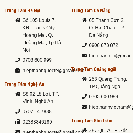
Trung Tâm Hà Nội
Trung Tâm Đà Nẵng
Số 105 Louis 7,
05 Thanh Sơn 2,
KĐT Louis City
Q. Hải Châu, TP.
Hoàng Mai, Q.
Đà Nẵng
Hoàng Mai, Tp Hà
0908 873 872
Nội
hiepthanh.tb@gmail
0703 600 999
Trung Tâm Quảng ngãi
hiepthanhquocte@gmail.com
253 Quang Trung,
Trung Tâm Nghệ An
TP.Quảng Ngãi
Số 02 Lê Lợi, TP.
0703 600 999
Vinh, Nghệ An
hiepthanhvietnam@
0707 14 7888
Trung Tâm Sóc trăng
02383846189
287 QL1A TP. Sóc
hiepthanhquocte@gmail.com