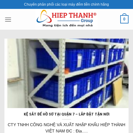
Skip
Chuyên phân phối các loại máy đếm tiền chính hãng
to
content
0
KỆ SẮT ĐỂ HỒ SƠ TẠI QUẬN 7 – LẮP ĐẶT TẬN NƠI
CTY TNHH CÔNG NGHỆ VÀ XUẤT NHẬP KHẨU HIỆP THÀNH
VIỆT NAM ĐC : Địa.....