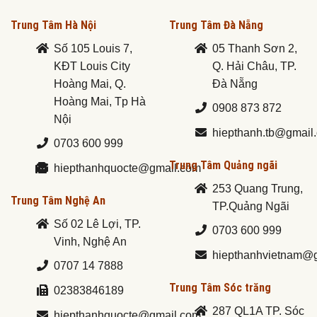
Trung Tâm Hà Nội
Trung Tâm Đà Nẵng
Số 105 Louis 7,
05 Thanh Sơn 2,
KĐT Louis City
Q. Hải Châu, TP.
Hoàng Mai, Q.
Đà Nẵng
Hoàng Mai, Tp Hà
0908 873 872
Nội
hiepthanh.tb@gmail
0703 600 999
Trung Tâm Quảng ngãi
hiepthanhquocte@gmail.com
253 Quang Trung,
Trung Tâm Nghệ An
TP.Quảng Ngãi
Số 02 Lê Lợi, TP.
0703 600 999
Vinh, Nghệ An
hiepthanhvietnam@
0707 14 7888
Trung Tâm Sóc trăng
02383846189
287 QL1A TP. Sóc
hiepthanhquocte@gmail.com