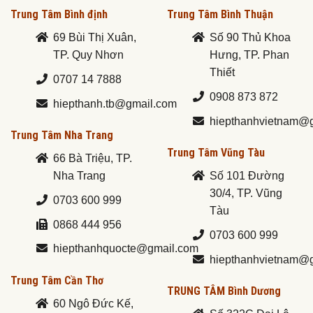
Trung Tâm Bình định
Trung Tâm Bình Thuận
69 Bùi Thị Xuân,
Số 90 Thủ Khoa
TP. Quy Nhơn
Hưng, TP. Phan
Thiết
0707 14 7888
0908 873 872
hiepthanh.tb@gmail.com
hiepthanhvietnam@
Trung Tâm Nha Trang
Trung Tâm Vũng Tàu
66 Bà Triệu, TP.
Nha Trang
Số 101 Đường
30/4, TP. Vũng
0703 600 999
Tàu
0868 444 956
0703 600 999
hiepthanhquocte@gmail.com
hiepthanhvietnam@
Trung Tâm Cần Thơ
TRUNG TÂM Bình Dương
60 Ngô Đức Kế,