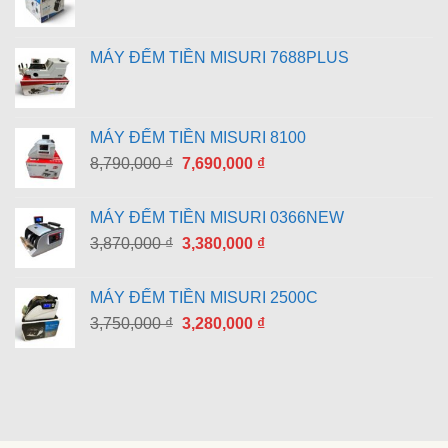
MÁY ĐẾM TIỀN MISURI 7688PLUS
MÁY ĐẾM TIỀN MISURI 8100
Giá
Giá
8,790,000
₫
7,690,000
₫
gốc
hiện
là:
tại
MÁY ĐẾM TIỀN MISURI 0366NEW
8,790,000 ₫.
là:
Giá
Giá
3,870,000
₫
3,380,000
₫
7,690,000 ₫.
gốc
hiện
là:
tại
MÁY ĐẾM TIỀN MISURI 2500C
3,870,000 ₫.
là:
Giá
Giá
3,750,000
₫
3,280,000
₫
3,380,000 ₫.
gốc
hiện
là:
tại
3,750,000 ₫.
là:
3,280,000 ₫.