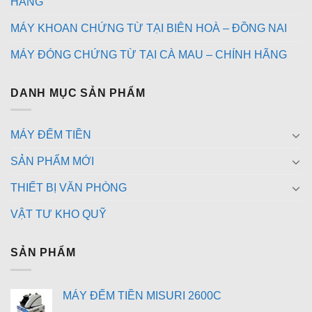
HÃNG
MÁY KHOAN CHỨNG TỪ TẠI BIÊN HOÀ – ĐỒNG NAI
MÁY ĐÓNG CHỨNG TỪ TẠI CÀ MAU – CHÍNH HÃNG
DANH MỤC SẢN PHẨM
MÁY ĐẾM TIỀN
SẢN PHẨM MỚI
THIẾT BỊ VĂN PHÒNG
VẬT TƯ KHO QUỸ
SẢN PHẨM
MÁY ĐẾM TIỀN MISURI 2600C