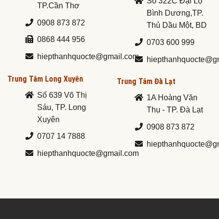
Số 322C Đại Lộ
TP.Cần Thơ
Bình Dương,TP.
0908 873 872
Thủ Dầu Một, BD
0868 444 956
0703 600 999
hiepthanhquocte@gmail.com
hiepthanhquocte@g
Trung Tâm Long Xuyên
Trung Tâm Đà Lạt
Số 639 Võ Thị
1A Hoàng Văn
Sáu, TP. Long
Thụ - TP. Đà Lạt
Xuyên
0908 873 872
0707 14 7888
hiepthanhquocte@g
hiepthanhquocte@gmail.com