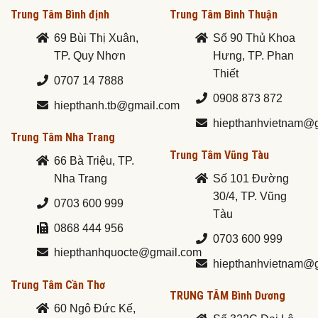
Trung Tâm Bình định
Trung Tâm Bình Thuận
69 Bùi Thị Xuân,
Số 90 Thủ Khoa
TP. Quy Nhơn
Hưng, TP. Phan
Thiết
0707 14 7888
0908 873 872
hiepthanh.tb@gmail.com
hiepthanhvietnam@
Trung Tâm Nha Trang
Trung Tâm Vũng Tàu
66 Bà Triệu, TP.
Nha Trang
Số 101 Đường
30/4, TP. Vũng
0703 600 999
Tàu
0868 444 956
0703 600 999
hiepthanhquocte@gmail.com
hiepthanhvietnam@
Trung Tâm Cần Thơ
TRUNG TÂM Bình Dương
60 Ngô Đức Kế,