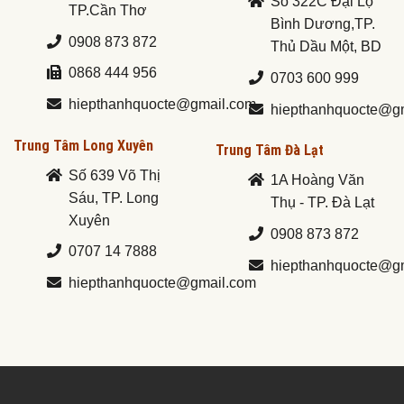
Số 322C Đại Lộ
TP.Cần Thơ
Bình Dương,TP.
0908 873 872
Thủ Dầu Một, BD
0868 444 956
0703 600 999
hiepthanhquocte@gmail.com
hiepthanhquocte@g
Trung Tâm Long Xuyên
Trung Tâm Đà Lạt
Số 639 Võ Thị
1A Hoàng Văn
Sáu, TP. Long
Thụ - TP. Đà Lạt
Xuyên
0908 873 872
0707 14 7888
hiepthanhquocte@g
hiepthanhquocte@gmail.com