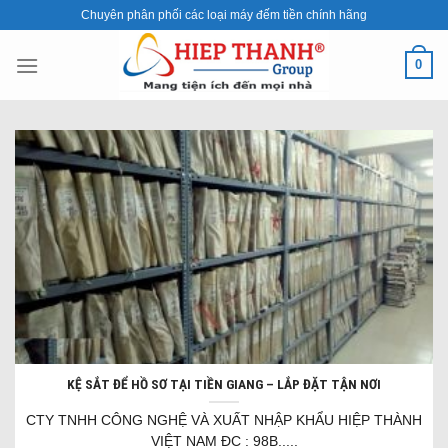
Skip
Chuyên phân phối các loại máy đếm tiền chính hãng
to
content
0
KỆ SẮT ĐỂ HỒ SƠ TẠI TIỀN GIANG – LẮP ĐẶT TẬN NƠI
CTY TNHH CÔNG NGHỆ VÀ XUẤT NHẬP KHẨU HIỆP THÀNH
VIỆT NAM ĐC : 98B.....