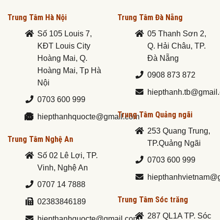
Trung Tâm Hà Nội
Trung Tâm Đà Nẵng
Số 105 Louis 7,
05 Thanh Sơn 2,
KĐT Louis City
Q. Hải Châu, TP.
Hoàng Mai, Q.
Đà Nẵng
Hoàng Mai, Tp Hà
0908 873 872
Nội
hiepthanh.tb@gmail
0703 600 999
Trung Tâm Quảng ngãi
hiepthanhquocte@gmail.com
253 Quang Trung,
Trung Tâm Nghệ An
TP.Quảng Ngãi
Số 02 Lê Lợi, TP.
0703 600 999
Vinh, Nghệ An
hiepthanhvietnam@
0707 14 7888
Trung Tâm Sóc trăng
02383846189
287 QL1A TP. Sóc
hiepthanhquocte@gmail.com