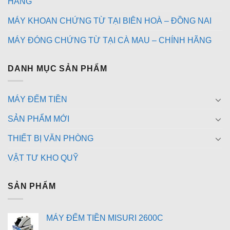
HÃNG
MÁY KHOAN CHỨNG TỪ TẠI BIÊN HOÀ – ĐỒNG NAI
MÁY ĐÓNG CHỨNG TỪ TẠI CÀ MAU – CHÍNH HÃNG
DANH MỤC SẢN PHẨM
MÁY ĐẾM TIỀN
SẢN PHẨM MỚI
THIẾT BỊ VĂN PHÒNG
VẬT TƯ KHO QUỸ
SẢN PHẨM
MÁY ĐẾM TIỀN MISURI 2600C