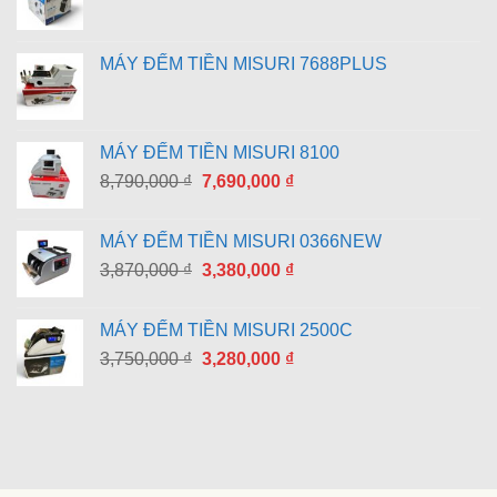
MÁY ĐẾM TIỀN MISURI 7688PLUS
MÁY ĐẾM TIỀN MISURI 8100
Giá
Giá
8,790,000
₫
7,690,000
₫
gốc
hiện
là:
tại
MÁY ĐẾM TIỀN MISURI 0366NEW
8,790,000 ₫.
là:
Giá
Giá
3,870,000
₫
3,380,000
₫
7,690,000 ₫.
gốc
hiện
là:
tại
MÁY ĐẾM TIỀN MISURI 2500C
3,870,000 ₫.
là:
Giá
Giá
3,750,000
₫
3,280,000
₫
3,380,000 ₫.
gốc
hiện
là:
tại
3,750,000 ₫.
là:
3,280,000 ₫.