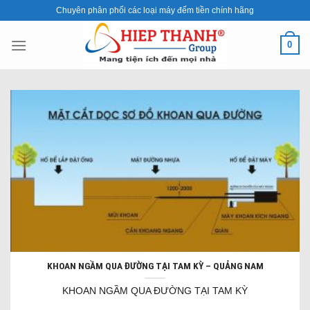
Skip
Chuyên phân phối các loại máy đếm tiền chính hãng
to
content
0
KHOAN NGẦM QUA ĐƯỜNG TẠI TAM KỲ – QUẢNG NAM
KHOAN NGẦM QUA ĐƯỜNG TẠI TAM KỲ