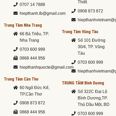
Thiết
0707 14 7888
0908 873 872
hiepthanh.tb@gmail.com
hiepthanhvietnam@
Trung Tâm Nha Trang
Trung Tâm Vũng Tàu
66 Bà Triệu, TP.
Nha Trang
Số 101 Đường
30/4, TP. Vũng
0703 600 999
Tàu
0868 444 956
0703 600 999
hiepthanhquocte@gmail.com
hiepthanhvietnam@
Trung Tâm Cần Thơ
TRUNG TÂM Bình Dương
60 Ngô Đức Kế,
Số 322C Đại Lộ
TP.Cần Thơ
Bình Dương,TP.
0908 873 872
Thủ Dầu Một, BD
0868 444 956
0703 600 999