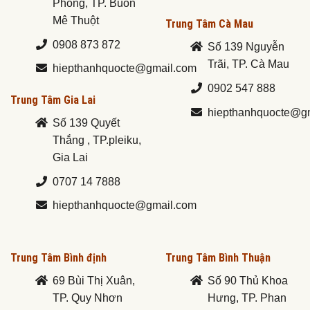
Phong, TP. Buôn
Mê Thuột
Trung Tâm Cà Mau
0908 873 872
Số 139 Nguyễn
Trãi, TP. Cà Mau
hiepthanhquocte@gmail.com
0902 547 888
Trung Tâm Gia Lai
hiepthanhquocte@g
Số 139 Quyết
Thắng , TP.pleiku,
Gia Lai
0707 14 7888
hiepthanhquocte@gmail.com
Trung Tâm Bình định
Trung Tâm Bình Thuận
69 Bùi Thị Xuân,
Số 90 Thủ Khoa
TP. Quy Nhơn
Hưng, TP. Phan