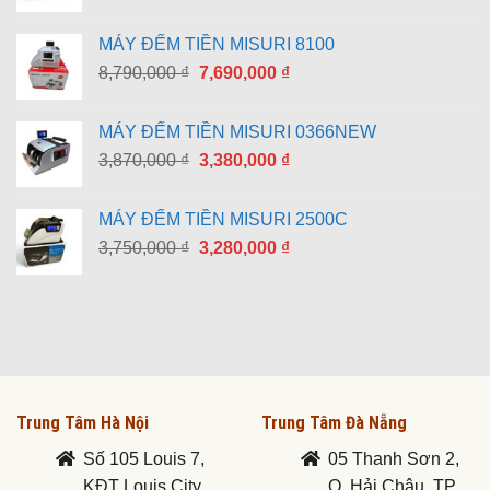
MÁY ĐẾM TIỀN MISURI 8100
Giá
Giá
8,790,000
₫
7,690,000
₫
gốc
hiện
là:
tại
MÁY ĐẾM TIỀN MISURI 0366NEW
8,790,000 ₫.
là:
Giá
Giá
3,870,000
₫
3,380,000
₫
7,690,000 ₫.
gốc
hiện
là:
tại
MÁY ĐẾM TIỀN MISURI 2500C
3,870,000 ₫.
là:
Giá
Giá
3,750,000
₫
3,280,000
₫
3,380,000 ₫.
gốc
hiện
là:
tại
3,750,000 ₫.
là:
3,280,000 ₫.
Trung Tâm Hà Nội
Trung Tâm Đà Nẵng
Số 105 Louis 7,
05 Thanh Sơn 2,
KĐT Louis City
Q. Hải Châu, TP.