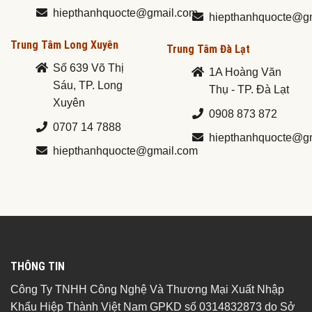
hiepthanhquocte@gmail.com
hiepthanhquocte@g
Trung Tâm Long Xuyên
Trung Tâm Đà Lạt
Số 639 Võ Thị
1A Hoàng Văn
Sáu, TP. Long
Thụ - TP. Đà Lạt
Xuyên
0908 873 872
0707 14 7888
hiepthanhquocte@g
hiepthanhquocte@gmail.com
THÔNG TIN
Công Ty TNHH Công Nghệ Và Thương Mại Xuất Nhập
Khẩu Hiệp Thành Việt Nam GPKD số 0314832873 do Sở