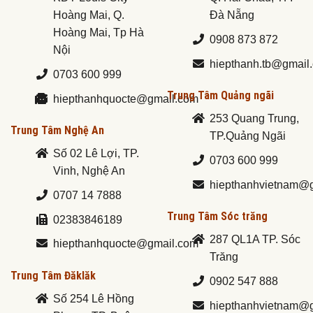
Hoàng Mai, Q.
Đà Nẵng
Hoàng Mai, Tp Hà
0908 873 872
Nội
hiepthanh.tb@gmail
0703 600 999
Trung Tâm Quảng ngãi
hiepthanhquocte@gmail.com
253 Quang Trung,
Trung Tâm Nghệ An
TP.Quảng Ngãi
Số 02 Lê Lợi, TP.
0703 600 999
Vinh, Nghệ An
hiepthanhvietnam@
0707 14 7888
Trung Tâm Sóc trăng
02383846189
287 QL1A TP. Sóc
hiepthanhquocte@gmail.com
Trăng
Trung Tâm Đăklăk
0902 547 888
Số 254 Lê Hồng
hiepthanhvietnam@