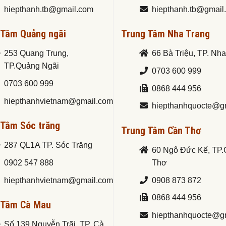
hiepthanh.tb@gmail.com
hiepthanh.tb@gmail
 Tâm Quảng ngãi
Trung Tâm Nha Trang
253 Quang Trung,
66 Bà Triệu, TP. Nh
TP.Quảng Ngãi
0703 600 999
0703 600 999
0868 444 956
hiepthanhvietnam@gmail.com
hiepthanhquocte@g
 Tâm Sóc trăng
Trung Tâm Cần Thơ
287 QL1A TP. Sóc Trăng
60 Ngô Đức Kế, TP
0902 547 888
Thơ
hiepthanhvietnam@gmail.com
0908 873 872
0868 444 956
 Tâm Cà Mau
hiepthanhquocte@g
Số 139 Nguyễn Trãi, TP. Cà