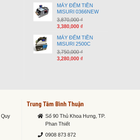
gốc
hiện
MÁY ĐẾM TIỀN
là:
tại
MISURI 0366NEW
8,790,000 ₫.
là:
3,870,000
₫
7,690,000 ₫.
Giá
Giá
3,380,000
₫
gốc
hiện
MÁY ĐẾM TIỀN
là:
tại
MISURI 2500C
3,870,000 ₫.
là:
3,750,000
₫
3,380,000 ₫.
Giá
Giá
3,280,000
₫
gốc
hiện
là:
tại
3,750,000 ₫.
là:
3,280,000 ₫.
Trung Tâm Bình Thuận
. Quy
Số 90 Thủ Khoa Hưng, TP.
Phan Thiết
0908 873 872