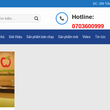
ĐC: 389 Trầ
Hotline:
m
ếm:
0703600999
chủ
Giới thiệu
Sản phẩm bán chạy
Sản phẩm mới
Video
Tin tức