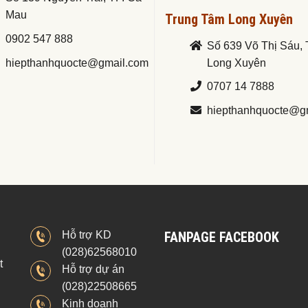
Mau
Trung Tâm Long Xuyên
0902 547 888
Số 639 Võ Thị Sáu, 
hiepthanhquocte@gmail.com
Long Xuyên
0707 14 7888
hiepthanhquocte@g
Hỗ trợ KD
FANPAGE FACEBOOK
(028)62568010
t
Hỗ trợ dự án
(028)22508665
Kinh doanh