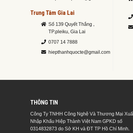
Trung Tâm Gia Lai
Số 139 Quyết Thắng ,
TP.pleiku, Gia Lai
0707 14 7888
hiepthanhquocte@gmail.com
THÔNG TIN
Công Ty TNHH Công Nghệ Và Thương Mại Xuấ
Nhập Khẩu Hiệp Thành Việt Nam GPKD số
0314832873 do Sở KH và ĐT TP Hồ Chí Minh.