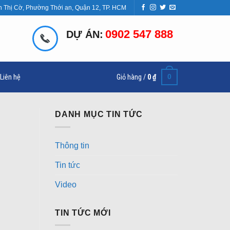
n Thị Cờ, Phường Thới an, Quận 12, TP. HCM
0902 547 888
DỰ ÁN:
0
Liên hệ
Giỏ hàng /
0
₫
DANH MỤC TIN TỨC
Thông tin
Tin tức
Video
TIN TỨC MỚI