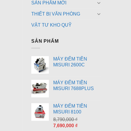
SẢN PHẨM MỚI
THIẾT BỊ VĂN PHÒNG
VẬT TƯ KHO QUỸ
SẢN PHẨM
MÁY ĐẾM TIỀN
MISURI 2600C
MÁY ĐẾM TIỀN
MISURI 7688PLUS
MÁY ĐẾM TIỀN
MISURI 8100
8,790,000
₫
Giá
Giá
7,690,000
₫