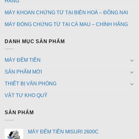
HÃNG
MÁY KHOAN CHỨNG TỪ TẠI BIÊN HOÀ – ĐỒNG NAI
MÁY ĐÓNG CHỨNG TỪ TẠI CÀ MAU – CHÍNH HÃNG
DANH MỤC SẢN PHẨM
MÁY ĐẾM TIỀN
SẢN PHẨM MỚI
THIẾT BỊ VĂN PHÒNG
VẬT TƯ KHO QUỸ
SẢN PHẨM
MÁY ĐẾM TIỀN MISURI 2600C