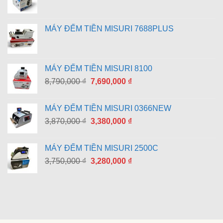
MÁY ĐẾM TIỀN MISURI 7688PLUS
MÁY ĐẾM TIỀN MISURI 8100
Giá
Giá
8,790,000
₫
7,690,000
₫
gốc
hiện
là:
tại
MÁY ĐẾM TIỀN MISURI 0366NEW
8,790,000 ₫.
là:
Giá
Giá
3,870,000
₫
3,380,000
₫
7,690,000 ₫.
gốc
hiện
là:
tại
MÁY ĐẾM TIỀN MISURI 2500C
3,870,000 ₫.
là:
Giá
Giá
3,750,000
₫
3,280,000
₫
3,380,000 ₫.
gốc
hiện
là:
tại
3,750,000 ₫.
là:
3,280,000 ₫.