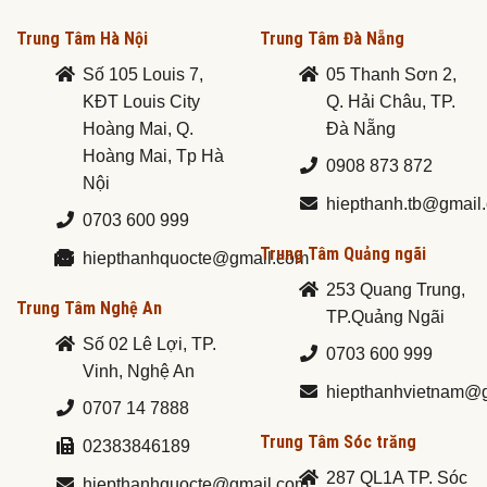
Trung Tâm Hà Nội
Trung Tâm Đà Nẵng
Số 105 Louis 7,
05 Thanh Sơn 2,
KĐT Louis City
Q. Hải Châu, TP.
Hoàng Mai, Q.
Đà Nẵng
Hoàng Mai, Tp Hà
0908 873 872
Nội
hiepthanh.tb@gmail
0703 600 999
Trung Tâm Quảng ngãi
hiepthanhquocte@gmail.com
253 Quang Trung,
Trung Tâm Nghệ An
TP.Quảng Ngãi
Số 02 Lê Lợi, TP.
0703 600 999
Vinh, Nghệ An
hiepthanhvietnam@
0707 14 7888
Trung Tâm Sóc trăng
02383846189
287 QL1A TP. Sóc
hiepthanhquocte@gmail.com