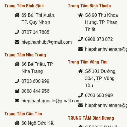
Trung Tâm Bình định
Trung Tâm Bình Thuận
69 Bùi Thị Xuân,
Số 90 Thủ Khoa
TP. Quy Nhơn
Hưng, TP. Phan
Thiết
0707 14 7888
0908 873 872
hiepthanh.tb@gmail.com
hiepthanhvietnam@
Trung Tâm Nha Trang
Trung Tâm Vũng Tàu
66 Bà Triệu, TP.
Nha Trang
Số 101 Đường
30/4, TP. Vũng
0703 600 999
Tàu
0868 444 956
0703 600 999
hiepthanhquocte@gmail.com
hiepthanhvietnam@
Trung Tâm Cần Thơ
TRUNG TÂM Bình Dương
60 Ngô Đức Kế,