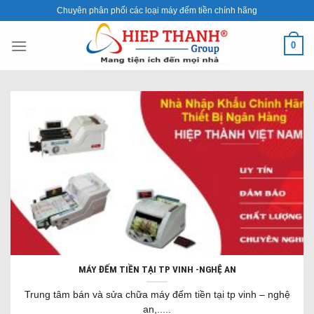
Skip
Chuyên phân phối các loại máy đếm tiền chính hãng
to
content
0
MÁY ĐẾM TIỀN TẠI TP VINH -NGHỆ AN
Trung tâm bán và sửa chữa máy đếm tiền tại tp vinh – nghệ
an,.....