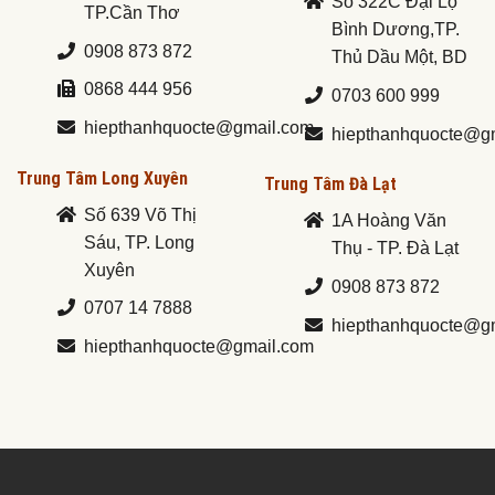
Số 322C Đại Lộ
TP.Cần Thơ
Bình Dương,TP.
0908 873 872
Thủ Dầu Một, BD
0868 444 956
0703 600 999
hiepthanhquocte@gmail.com
hiepthanhquocte@g
Trung Tâm Long Xuyên
Trung Tâm Đà Lạt
Số 639 Võ Thị
1A Hoàng Văn
Sáu, TP. Long
Thụ - TP. Đà Lạt
Xuyên
0908 873 872
0707 14 7888
hiepthanhquocte@g
hiepthanhquocte@gmail.com