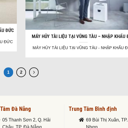
HẨU ĐỨC
MÁY HỦY TÀI LIỆU TẠI VŨNG TÀU – NHẬP KHẨU
ẨU ĐỨC
MÁY HỦY TÀI LIỆU TẠI VŨNG TÀU - NHẬP KHẨU 
1
2
 Tâm Đà Nẵng
Trung Tâm Bình định
05 Thanh Sơn 2, Q. Hải
69 Bùi Thị Xuân, TP
Châu, TP. Đà Nẵng
Nhơn