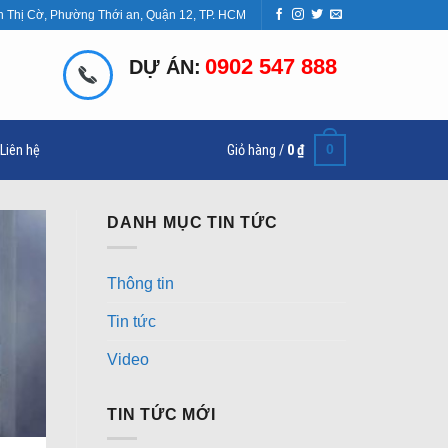
n Thị Cờ, Phường Thới an, Quận 12, TP. HCM
0902 547 888
DỰ ÁN:
0
Liên hệ
Giỏ hàng /
0
₫
DANH MỤC TIN TỨC
Thông tin
Tin tức
Video
TIN TỨC MỚI