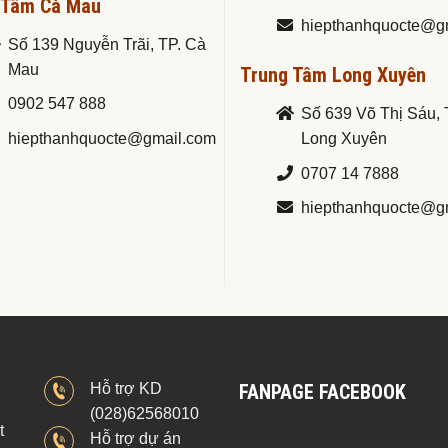
 Tâm Cà Mau
hiepthanhquocte@g
Số 139 Nguyễn Trãi, TP. Cà
Mau
Trung Tâm Long Xuyên
0902 547 888
Số 639 Võ Thị Sáu, 
hiepthanhquocte@gmail.com
Long Xuyên
0707 14 7888
hiepthanhquocte@g
Hỗ trợ KD
FANPAGE FACEBOOK
(028)62568010
t
Hỗ trợ dự án