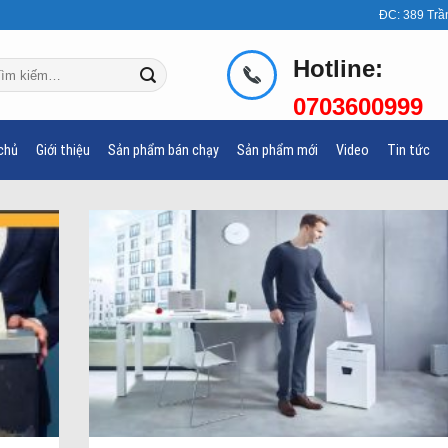
ĐC: 389 Trầ
Hotline:
m
ếm:
0703600999
chủ
Giới thiệu
Sản phẩm bán chạy
Sản phẩm mới
Video
Tin tức