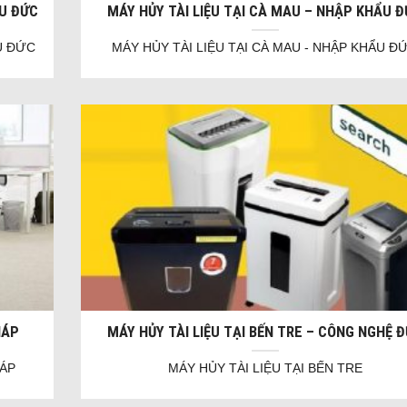
ẨU ĐỨC
MÁY HỦY TÀI LIỆU TẠI CÀ MAU – NHẬP KHẨU 
U ĐỨC
MÁY HỦY TÀI LIỆU TẠI CÀ MAU - NHẬP KHẨU Đ
HÁP
MÁY HỦY TÀI LIỆU TẠI BẾN TRE – CÔNG NGHỆ 
HÁP
MÁY HỦY TÀI LIỆU TẠI BẾN TRE