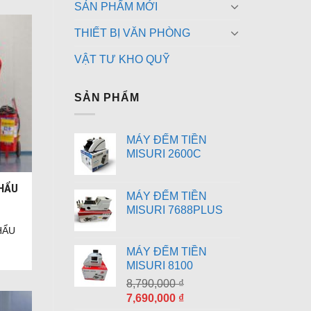
SẢN PHẨM MỚI
THIẾT BỊ VĂN PHÒNG
VẬT TƯ KHO QUỸ
SẢN PHẨM
MÁY ĐẾM TIỀN
MISURI 2600C
KHẨU
MÁY ĐẾM TIỀN
MISURI 7688PLUS
HẨU
MÁY ĐẾM TIỀN
MISURI 8100
8,790,000
₫
Giá
Giá
7,690,000
₫