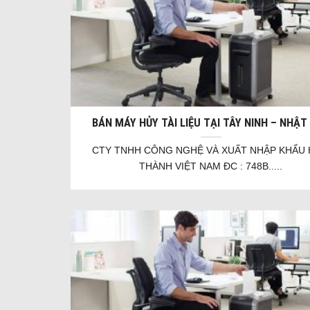
BÁN MÁY HỦY TÀI LIỆU TẠI TÂY NINH – NHẬT
CTY TNHH CÔNG NGHỆ VÀ XUẤT NHẬP KHẨU 
THÀNH VIỆT NAM ĐC : 748B.....