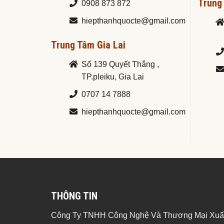
Trung
0908 873 872
hiepthanhquocte@gmail.com
Trung Tâm Gia Lai
Số 139 Quyết Thắng ,
TP.pleiku, Gia Lai
0707 14 7888
hiepthanhquocte@gmail.com
THÔNG TIN
Công Ty TNHH Công Nghệ Và Thương Mại Xuấ