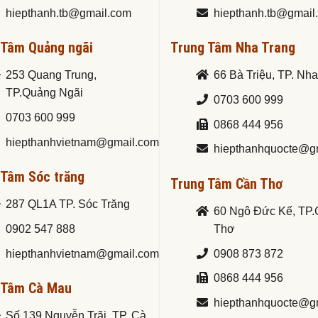
hiepthanh.tb@gmail.com
hiepthanh.tb@gmail
 Tâm Quảng ngãi
Trung Tâm Nha Trang
253 Quang Trung,
66 Bà Triệu, TP. Nh
TP.Quảng Ngãi
0703 600 999
0703 600 999
0868 444 956
hiepthanhvietnam@gmail.com
hiepthanhquocte@g
 Tâm Sóc trăng
Trung Tâm Cần Thơ
287 QL1A TP. Sóc Trăng
60 Ngô Đức Kế, TP
0902 547 888
Thơ
hiepthanhvietnam@gmail.com
0908 873 872
0868 444 956
 Tâm Cà Mau
hiepthanhquocte@g
Số 139 Nguyễn Trãi, TP. Cà