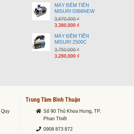
gốc
hiện
MÁY ĐẾM TIỀN
là:
tại
MISURI 0366NEW
8,790,000 ₫.
là:
3,870,000
₫
7,690,000 ₫.
Giá
Giá
3,380,000
₫
gốc
hiện
MÁY ĐẾM TIỀN
là:
tại
MISURI 2500C
3,870,000 ₫.
là:
3,750,000
₫
3,380,000 ₫.
Giá
Giá
3,280,000
₫
gốc
hiện
là:
tại
3,750,000 ₫.
là:
3,280,000 ₫.
Trung Tâm Bình Thuận
. Quy
Số 90 Thủ Khoa Hưng, TP.
Phan Thiết
0908 873 872