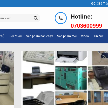
ĐC: 389 Trầ
Hotline:
m
ếm:
0703600999
chủ
Giới thiệu
Sản phẩm bán chạy
Sản phẩm mới
Video
Tin tức