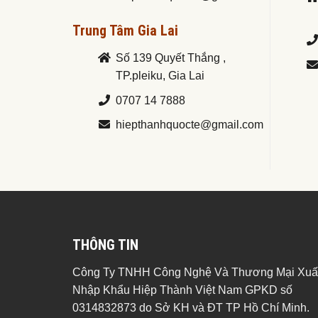
Trung Tâm Gia Lai
Số 139 Quyết Thắng ,
TP.pleiku, Gia Lai
0707 14 7888
hiepthanhquocte@gmail.com
THÔNG TIN
Công Ty TNHH Công Nghệ Và Thương Mại Xuấ
Nhập Khẩu Hiệp Thành Việt Nam GPKD số
0314832873 do Sở KH và ĐT TP Hồ Chí Minh.