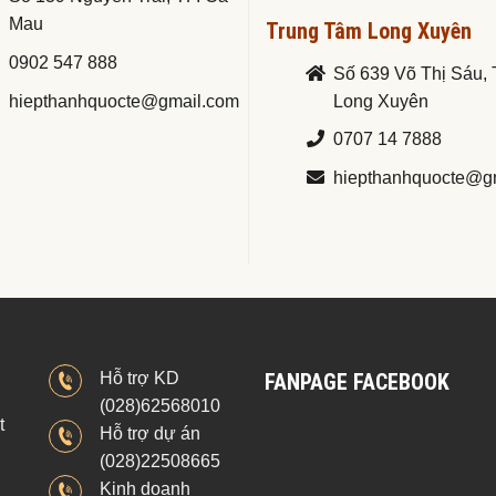
Mau
Trung Tâm Long Xuyên
0902 547 888
Số 639 Võ Thị Sáu, 
hiepthanhquocte@gmail.com
Long Xuyên
0707 14 7888
hiepthanhquocte@g
Hỗ trợ KD
FANPAGE FACEBOOK
(028)62568010
t
Hỗ trợ dự án
(028)22508665
Kinh doanh