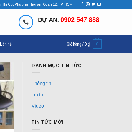
n Thị Cờ, Phường Thới an, Quận 12, TP. HCM
0902 547 888
DỰ ÁN:
0
Liên hệ
Giỏ hàng /
0
₫
DANH MỤC TIN TỨC
Thông tin
Tin tức
Video
TIN TỨC MỚI