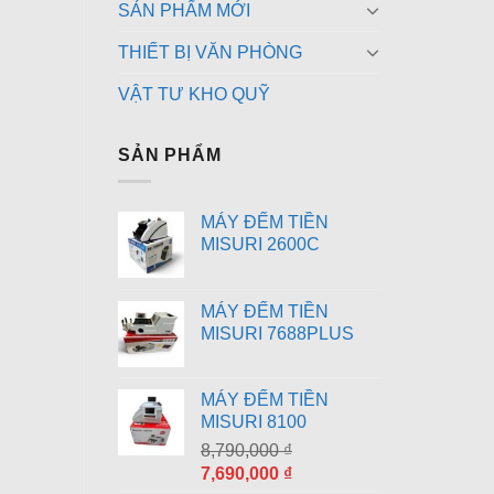
SẢN PHẨM MỚI
THIẾT BỊ VĂN PHÒNG
VẬT TƯ KHO QUỸ
SẢN PHẨM
MÁY ĐẾM TIỀN
MISURI 2600C
MÁY ĐẾM TIỀN
MISURI 7688PLUS
MÁY ĐẾM TIỀN
MISURI 8100
8,790,000
₫
Giá
Giá
7,690,000
₫