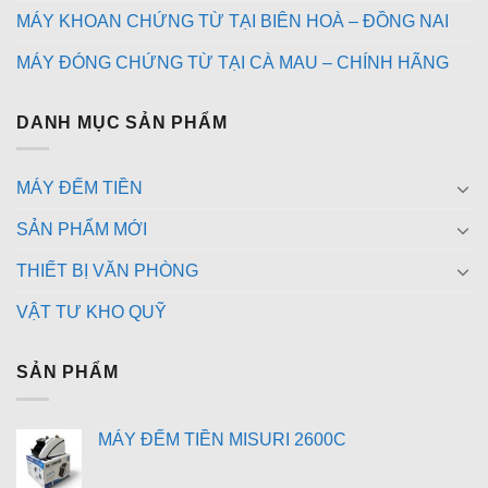
MÁY KHOAN CHỨNG TỪ TẠI BIÊN HOÀ – ĐỒNG NAI
MÁY ĐÓNG CHỨNG TỪ TẠI CÀ MAU – CHÍNH HÃNG
DANH MỤC SẢN PHẨM
MÁY ĐẾM TIỀN
SẢN PHẨM MỚI
THIẾT BỊ VĂN PHÒNG
VẬT TƯ KHO QUỸ
SẢN PHẨM
MÁY ĐẾM TIỀN MISURI 2600C