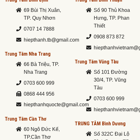
69 Bùi Thị Xuân,
Số 90 Thủ Khoa
TP. Quy Nhơn
Hưng, TP. Phan
Thiết
0707 14 7888
0908 873 872
hiepthanh.tb@gmail.com
hiepthanhvietnam@
Trung Tâm Nha Trang
Trung Tâm Vũng Tàu
66 Bà Triệu, TP.
Nha Trang
Số 101 Đường
30/4, TP. Vũng
0703 600 999
Tàu
0868 444 956
0703 600 999
hiepthanhquocte@gmail.com
hiepthanhvietnam@
Trung Tâm Cần Thơ
TRUNG TÂM Bình Dương
60 Ngô Đức Kế,
Số 322C Đại Lộ
TP.Cần Thơ