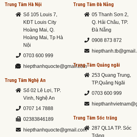
Trung Tâm Hà Nội
Trung Tâm Đà Nẵng
Số 105 Louis 7,
05 Thanh Sơn 2,
KĐT Louis City
Q. Hải Châu, TP.
Hoàng Mai, Q.
Đà Nẵng
Hoàng Mai, Tp Hà
0908 873 872
Nội
hiepthanh.tb@gmail
0703 600 999
Trung Tâm Quảng ngãi
hiepthanhquocte@gmail.com
253 Quang Trung,
Trung Tâm Nghệ An
TP.Quảng Ngãi
Số 02 Lê Lợi, TP.
0703 600 999
Vinh, Nghệ An
hiepthanhvietnam@
0707 14 7888
Trung Tâm Sóc trăng
02383846189
287 QL1A TP. Sóc
hiepthanhquocte@gmail.com
Trăng