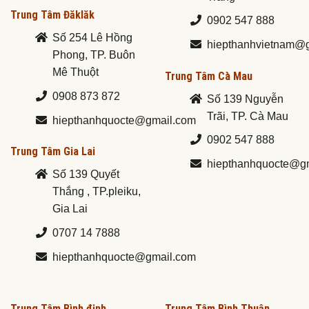
Trung Tâm Đăklăk
0902 547 888
Số 254 Lê Hồng
hiepthanhvietnam@
Phong, TP. Buôn
Mê Thuột
Trung Tâm Cà Mau
0908 873 872
Số 139 Nguyễn
Trãi, TP. Cà Mau
hiepthanhquocte@gmail.com
0902 547 888
Trung Tâm Gia Lai
hiepthanhquocte@g
Số 139 Quyết
Thắng , TP.pleiku,
Gia Lai
0707 14 7888
hiepthanhquocte@gmail.com
Trung Tâm Bình định
Trung Tâm Bình Thuận