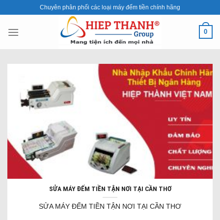
Skip
Chuyên phân phối các loại máy đếm tiền chính hãng
to
content
0
SỬA MÁY ĐẾM TIỀN TẬN NƠI TẠI CẦN THƠ
SỬA MÁY ĐẾM TIỀN TẬN NƠI TẠI CẦN THƠ