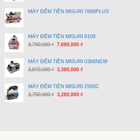
MÁY ĐẾM TIỀN MISURI 7688PLUS
MÁY ĐẾM TIỀN MISURI 8100
Giá
Giá
8,790,000
₫
7,690,000
₫
gốc
hiện
là:
tại
MÁY ĐẾM TIỀN MISURI 0366NEW
8,790,000 ₫.
là:
Giá
Giá
3,870,000
₫
3,380,000
₫
7,690,000 ₫.
gốc
hiện
là:
tại
MÁY ĐẾM TIỀN MISURI 2500C
3,870,000 ₫.
là:
Giá
Giá
3,750,000
₫
3,280,000
₫
3,380,000 ₫.
gốc
hiện
là:
tại
3,750,000 ₫.
là:
3,280,000 ₫.