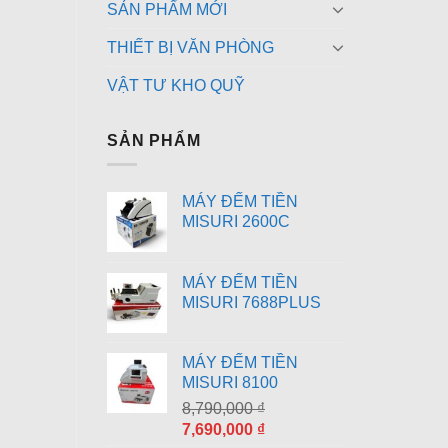
SẢN PHẨM MỚI
THIẾT BỊ VĂN PHÒNG
VẬT TƯ KHO QUỸ
SẢN PHẨM
MÁY ĐẾM TIỀN
MISURI 2600C
MÁY ĐẾM TIỀN
MISURI 7688PLUS
MÁY ĐẾM TIỀN
MISURI 8100
8,790,000
₫
Giá
Giá
7,690,000
₫