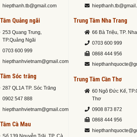
hiepthanh.tb@gmail.com
hiepthanh.tb@gmail
 Tâm Quảng ngãi
Trung Tâm Nha Trang
253 Quang Trung,
66 Bà Triệu, TP. Nh
TP.Quảng Ngãi
0703 600 999
0703 600 999
0868 444 956
hiepthanhvietnam@gmail.com
hiepthanhquocte@g
 Tâm Sóc trăng
Trung Tâm Cần Thơ
287 QL1A TP. Sóc Trăng
60 Ngô Đức Kế, TP
0902 547 888
Thơ
hiepthanhvietnam@gmail.com
0908 873 872
0868 444 956
 Tâm Cà Mau
hiepthanhquocte@g
Số 139 Nguyễn Trãi, TP. Cà