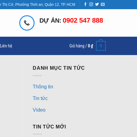
n Thị Cờ, Phường Thới an, Quận 12, TP. HCM
0902 547 888
DỰ ÁN:
0
Liên hệ
Giỏ hàng /
0
₫
DANH MỤC TIN TỨC
Thông tin
Tin tức
Video
TIN TỨC MỚI