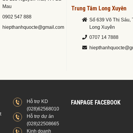
Mau
Trung Tâm Long Xuyên
0902 547 888
Số 639 Võ Thị Sáu, 
hiepthanhquocte@gmail.com
Long Xuyên
0707 14 7888
hiepthanhquocte@g
Hỗ trợ KD
FANPAGE FACEBOOK
(028)62568010
t
Hỗ trợ dự án
(028)22508665
Kinh doanh