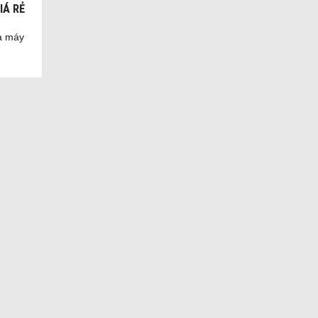
IÁ RẺ
ữa máy