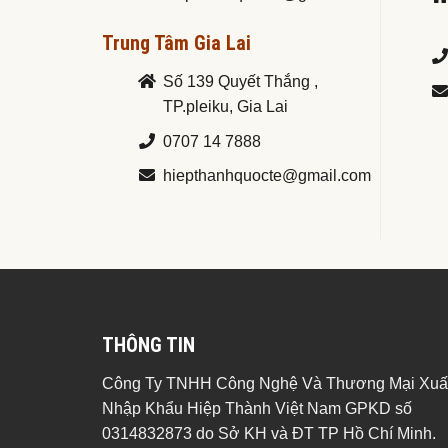
Trung Tâm Gia Lai
Số 139 Quyết Thắng ,
TP.pleiku, Gia Lai
0707 14 7888
hiepthanhquocte@gmail.com
THÔNG TIN
Công Ty TNHH Công Nghệ Và Thương Mại Xuấ
Nhập Khẩu Hiệp Thành Việt Nam GPKD số
0314832873 do Sở KH và ĐT TP Hồ Chí Minh.