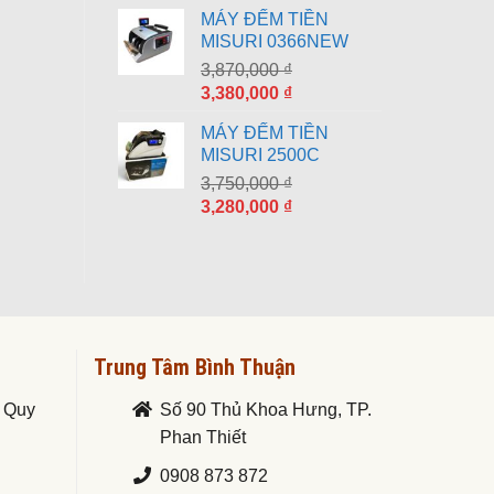
gốc
hiện
MÁY ĐẾM TIỀN
là:
tại
MISURI 0366NEW
8,790,000 ₫.
là:
3,870,000
₫
7,690,000 ₫.
Giá
Giá
3,380,000
₫
gốc
hiện
MÁY ĐẾM TIỀN
là:
tại
MISURI 2500C
3,870,000 ₫.
là:
3,750,000
₫
3,380,000 ₫.
Giá
Giá
3,280,000
₫
gốc
hiện
là:
tại
3,750,000 ₫.
là:
3,280,000 ₫.
Trung Tâm Bình Thuận
. Quy
Số 90 Thủ Khoa Hưng, TP.
Phan Thiết
0908 873 872