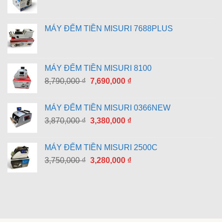
MÁY ĐẾM TIỀN MISURI 7688PLUS
MÁY ĐẾM TIỀN MISURI 8100
Giá
Giá
8,790,000
₫
7,690,000
₫
gốc
hiện
là:
tại
MÁY ĐẾM TIỀN MISURI 0366NEW
8,790,000 ₫.
là:
Giá
Giá
3,870,000
₫
3,380,000
₫
7,690,000 ₫.
gốc
hiện
là:
tại
MÁY ĐẾM TIỀN MISURI 2500C
3,870,000 ₫.
là:
Giá
Giá
3,750,000
₫
3,280,000
₫
3,380,000 ₫.
gốc
hiện
là:
tại
3,750,000 ₫.
là:
3,280,000 ₫.