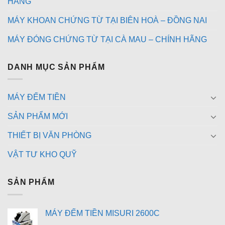
HÃNG
MÁY KHOAN CHỨNG TỪ TẠI BIÊN HOÀ – ĐỒNG NAI
MÁY ĐÓNG CHỨNG TỪ TẠI CÀ MAU – CHÍNH HÃNG
DANH MỤC SẢN PHẨM
MÁY ĐẾM TIỀN
SẢN PHẨM MỚI
THIẾT BỊ VĂN PHÒNG
VẬT TƯ KHO QUỸ
SẢN PHẨM
MÁY ĐẾM TIỀN MISURI 2600C