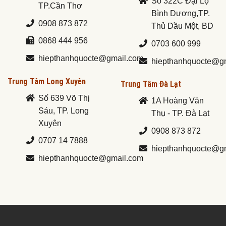
Số 322C Đại Lộ
TP.Cần Thơ
Bình Dương,TP.
0908 873 872
Thủ Dầu Một, BD
0868 444 956
0703 600 999
hiepthanhquocte@gmail.com
hiepthanhquocte@g
Trung Tâm Long Xuyên
Trung Tâm Đà Lạt
Số 639 Võ Thị
1A Hoàng Văn
Sáu, TP. Long
Thụ - TP. Đà Lạt
Xuyên
0908 873 872
0707 14 7888
hiepthanhquocte@g
hiepthanhquocte@gmail.com