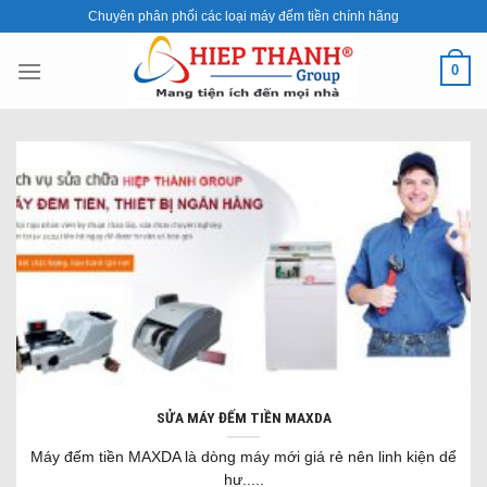
Skip
Chuyên phân phối các loại máy đếm tiền chính hãng
to
content
0
SỬA MÁY ĐẾM TIỀN MAXDA
Máy đếm tiền MAXDA là dòng máy mới giá rẻ nên linh kiện dể
hư.....