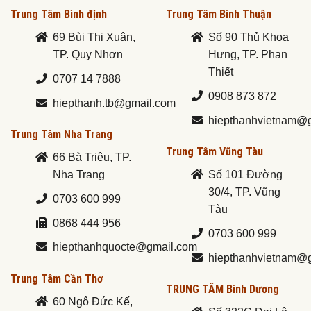
Trung Tâm Bình định
Trung Tâm Bình Thuận
69 Bùi Thị Xuân,
Số 90 Thủ Khoa
TP. Quy Nhơn
Hưng, TP. Phan
Thiết
0707 14 7888
0908 873 872
hiepthanh.tb@gmail.com
hiepthanhvietnam@
Trung Tâm Nha Trang
Trung Tâm Vũng Tàu
66 Bà Triệu, TP.
Nha Trang
Số 101 Đường
30/4, TP. Vũng
0703 600 999
Tàu
0868 444 956
0703 600 999
hiepthanhquocte@gmail.com
hiepthanhvietnam@
Trung Tâm Cần Thơ
TRUNG TÂM Bình Dương
60 Ngô Đức Kế,