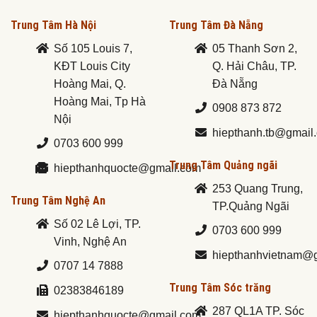
Trung Tâm Hà Nội
Trung Tâm Đà Nẵng
Số 105 Louis 7,
05 Thanh Sơn 2,
KĐT Louis City
Q. Hải Châu, TP.
Hoàng Mai, Q.
Đà Nẵng
Hoàng Mai, Tp Hà
0908 873 872
Nội
hiepthanh.tb@gmail
0703 600 999
Trung Tâm Quảng ngãi
hiepthanhquocte@gmail.com
253 Quang Trung,
Trung Tâm Nghệ An
TP.Quảng Ngãi
Số 02 Lê Lợi, TP.
0703 600 999
Vinh, Nghệ An
hiepthanhvietnam@
0707 14 7888
Trung Tâm Sóc trăng
02383846189
287 QL1A TP. Sóc
hiepthanhquocte@gmail.com