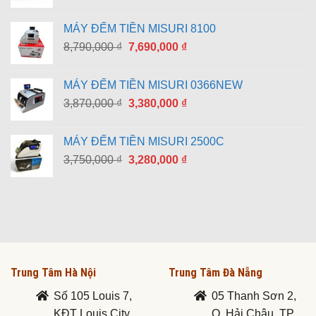
MÁY ĐẾM TIỀN MISURI 8100
Giá
Giá
8,790,000
₫
7,690,000
₫
gốc
hiện
là:
tại
MÁY ĐẾM TIỀN MISURI 0366NEW
8,790,000 ₫.
là:
Giá
Giá
3,870,000
₫
3,380,000
₫
7,690,000 ₫.
gốc
hiện
là:
tại
MÁY ĐẾM TIỀN MISURI 2500C
3,870,000 ₫.
là:
Giá
Giá
3,750,000
₫
3,280,000
₫
3,380,000 ₫.
gốc
hiện
là:
tại
3,750,000 ₫.
là:
3,280,000 ₫.
Trung Tâm Hà Nội
Trung Tâm Đà Nẵng
Số 105 Louis 7,
05 Thanh Sơn 2,
KĐT Louis City
Q. Hải Châu, TP.