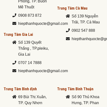
Phong, TP. Buôn
Mê Thuột
Trung Tâm Cà Mau
0908 873 872
Số 139 Nguyễn
Trãi, TP. Cà Mau
hiepthanhquocte@gmail.com
0902 547 888
Trung Tâm Gia Lai
hiepthanhquocte@g
Số 139 Quyết
Thắng , TP.pleiku,
Gia Lai
0707 14 7888
hiepthanhquocte@gmail.com
Trung Tâm Bình định
Trung Tâm Bình Thuận
69 Bùi Thị Xuân,
Số 90 Thủ Khoa
TP. Quy Nhơn
Hưng, TP. Phan