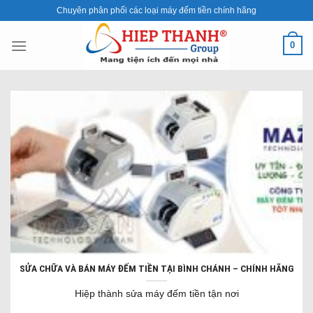
Skip
Chuyên phân phối các loại máy đếm tiền chính hãng
to
content
0
SỬA CHỮA VÀ BÁN MÁY ĐẾM TIỀN TẠI BÌNH CHÁNH – CHÍNH HÃNG
Hiệp thành sửa máy đếm tiền tận nơi