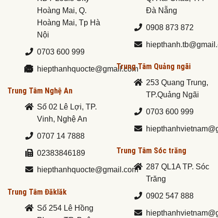
Hoàng Mai, Q.
Đà Nẵng
Hoàng Mai, Tp Hà
0908 873 872
Nội
hiepthanh.tb@gmail
0703 600 999
Trung Tâm Quảng ngãi
hiepthanhquocte@gmail.com
253 Quang Trung,
Trung Tâm Nghệ An
TP.Quảng Ngãi
Số 02 Lê Lợi, TP.
0703 600 999
Vinh, Nghệ An
hiepthanhvietnam@
0707 14 7888
Trung Tâm Sóc trăng
02383846189
287 QL1A TP. Sóc
hiepthanhquocte@gmail.com
Trăng
Trung Tâm Đăklăk
0902 547 888
Số 254 Lê Hồng
hiepthanhvietnam@