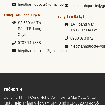
hiepthanhquocte@gmail.com
hiepthanhquocte@g
Trung Tâm Long Xuyên
Trung Tâm Đà Lạt
Số 639 Võ Thị
1A Hoàng Văn
Sáu, TP. Long
Thụ - TP. Đà Lạt
Xuyên
0908 873 872
0707 14 7888
hiepthanhquocte@g
hiepthanhquocte@gmail.com
THÔNG TIN
Công Ty TNHH Công Nghệ Và Thương Mại Xuất Nhập
Khẩu Hiệp Thành Việt Nam GPKD số 0314832873 do Sở