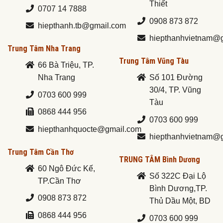
Thiết
0707 14 7888
0908 873 872
hiepthanh.tb@gmail.com
hiepthanhvietnam@
Trung Tâm Nha Trang
Trung Tâm Vũng Tàu
66 Bà Triệu, TP.
Nha Trang
Số 101 Đường
30/4, TP. Vũng
0703 600 999
Tàu
0868 444 956
0703 600 999
hiepthanhquocte@gmail.com
hiepthanhvietnam@
Trung Tâm Cần Thơ
TRUNG TÂM Bình Dương
60 Ngô Đức Kế,
Số 322C Đại Lộ
TP.Cần Thơ
Bình Dương,TP.
0908 873 872
Thủ Dầu Một, BD
0868 444 956
0703 600 999