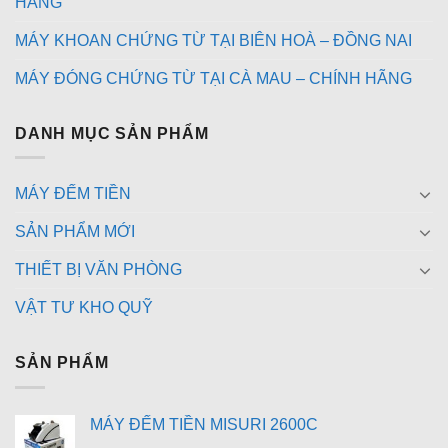
HÃNG
MÁY KHOAN CHỨNG TỪ TẠI BIÊN HOÀ – ĐỒNG NAI
MÁY ĐÓNG CHỨNG TỪ TẠI CÀ MAU – CHÍNH HÃNG
DANH MỤC SẢN PHẨM
MÁY ĐẾM TIỀN
SẢN PHẨM MỚI
THIẾT BỊ VĂN PHÒNG
VẬT TƯ KHO QUỸ
SẢN PHẨM
MÁY ĐẾM TIỀN MISURI 2600C