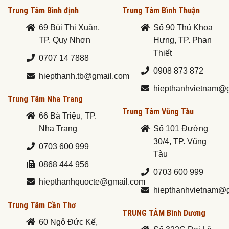
Trung Tâm Bình định
Trung Tâm Bình Thuận
69 Bùi Thị Xuân,
Số 90 Thủ Khoa
TP. Quy Nhơn
Hưng, TP. Phan
Thiết
0707 14 7888
0908 873 872
hiepthanh.tb@gmail.com
hiepthanhvietnam@
Trung Tâm Nha Trang
Trung Tâm Vũng Tàu
66 Bà Triệu, TP.
Nha Trang
Số 101 Đường
30/4, TP. Vũng
0703 600 999
Tàu
0868 444 956
0703 600 999
hiepthanhquocte@gmail.com
hiepthanhvietnam@
Trung Tâm Cần Thơ
TRUNG TÂM Bình Dương
60 Ngô Đức Kế,