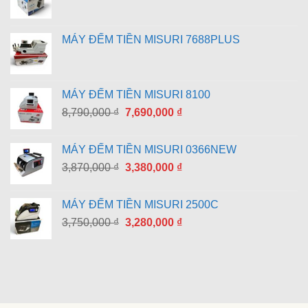
MÁY ĐẾM TIỀN MISURI 7688PLUS
MÁY ĐẾM TIỀN MISURI 8100
Giá
Giá
8,790,000
₫
7,690,000
₫
gốc
hiện
là:
tại
MÁY ĐẾM TIỀN MISURI 0366NEW
8,790,000 ₫.
là:
Giá
Giá
3,870,000
₫
3,380,000
₫
7,690,000 ₫.
gốc
hiện
là:
tại
MÁY ĐẾM TIỀN MISURI 2500C
3,870,000 ₫.
là:
Giá
Giá
3,750,000
₫
3,280,000
₫
3,380,000 ₫.
gốc
hiện
là:
tại
3,750,000 ₫.
là:
3,280,000 ₫.