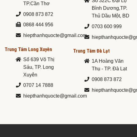
Số 322C Đại Lộ
TP.Cần Thơ
Bình Dương,TP.
0908 873 872
Thủ Dầu Một, BD
0868 444 956
0703 600 999
hiepthanhquocte@gmail.com
hiepthanhquocte@g
Trung Tâm Long Xuyên
Trung Tâm Đà Lạt
Số 639 Võ Thị
1A Hoàng Văn
Sáu, TP. Long
Thụ - TP. Đà Lạt
Xuyên
0908 873 872
0707 14 7888
hiepthanhquocte@g
hiepthanhquocte@gmail.com