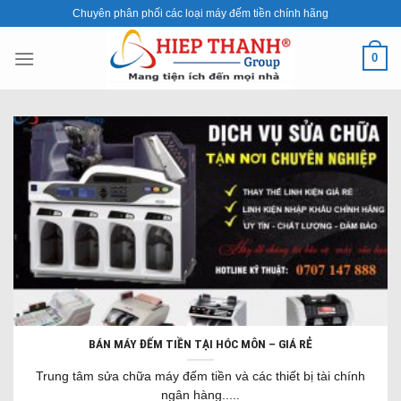
Skip
Chuyên phân phối các loại máy đếm tiền chính hãng
to
content
0
BÁN MÁY ĐẾM TIỀN TẠI HÓC MÔN – GIÁ RẺ
Trung tâm sửa chữa máy đếm tiền và các thiết bị tài chính
ngân hàng.....