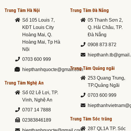
Trung Tâm Hà Nội
Trung Tâm Đà Nẵng
Số 105 Louis 7,
05 Thanh Sơn 2,
KĐT Louis City
Q. Hải Châu, TP.
Hoàng Mai, Q.
Đà Nẵng
Hoàng Mai, Tp Hà
0908 873 872
Nội
hiepthanh.tb@gmail
0703 600 999
Trung Tâm Quảng ngãi
hiepthanhquocte@gmail.com
253 Quang Trung,
Trung Tâm Nghệ An
TP.Quảng Ngãi
Số 02 Lê Lợi, TP.
0703 600 999
Vinh, Nghệ An
hiepthanhvietnam@
0707 14 7888
Trung Tâm Sóc trăng
02383846189
287 QL1A TP. Sóc
hiepthanhquocte@gmail.com