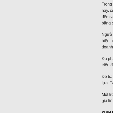
Trong 
nay, c
đếm và
bằng 
Người 
hiện n
doanh 
Đa ph
triệu 
Để trá
lựa. T
Một tr
giả li
KINH 