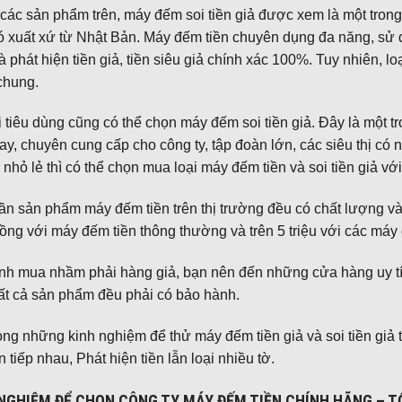
các sản phẩm trên, máy đếm soi tiền giả được xem là một tron
ó xuất xứ từ Nhật Bản. Máy đếm tiền chuyên dụng đa năng, sử 
 phát hiện tiền giả, tiền siêu giả chính xác 100%. Tuy nhiên, l
chung.
tiêu dùng cũng có thể chọn máy đếm soi tiền giả. Đây là một 
ay, chuyên cung cấp cho công ty, tập đoàn lớn, các siêu thị có n
nhỏ lẻ thì có thể chọn mua loại máy đếm tiền và soi tiền giả v
ần sản phẩm máy đếm tiền trên thị trường đều có chất lượng v
đồng với máy đếm tiền thông thường và trên 5 triệu với các máy 
nh mua nhầm phải hàng giả, bạn nên đến những cửa hàng uy tín
ất cả sản phẩm đều phải có bảo hành.
ong những kinh nghiệm để thử máy đếm tiền giả và soi tiền giả t
ên tiếp nhau, Phát hiện tiền lẫn loại nhiều tờ.
NGHIỆM ĐỂ CHỌN CÔNG TY MÁY ĐẾM TIỀN CHÍNH HÃNG – T