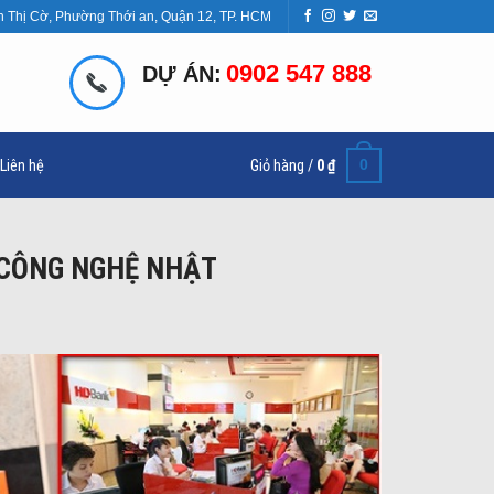
n Thị Cờ, Phường Thới an, Quận 12, TP. HCM
0902 547 888
DỰ ÁN:
0
Liên hệ
Giỏ hàng /
0
₫
 CÔNG NGHỆ NHẬT