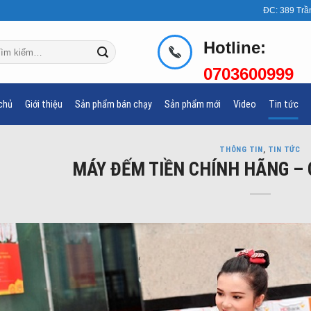
ĐC: 389 Trầ
Hotline:
m
ếm:
0703600999
chủ
Giới thiệu
Sản phẩm bán chạy
Sản phẩm mới
Video
Tin tức
THÔNG TIN
,
TIN TỨC
MÁY ĐẾM TIỀN CHÍNH HÃNG –