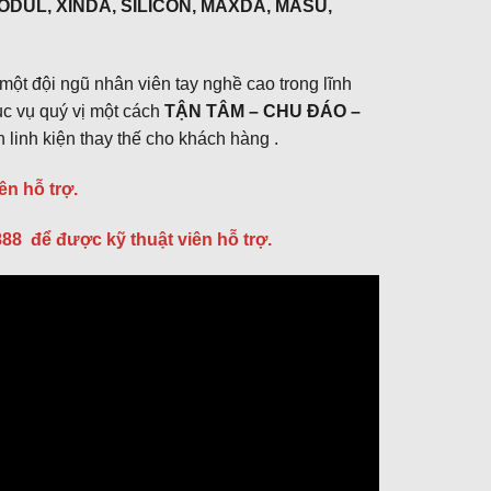
ODUL, XINDA, SILICON, MAXDA, MASU,
ột đội ngũ nhân viên tay nghề cao trong lĩnh
ục vụ quý vị một cách
TẬN TÂM – CHU ĐÁO –
 linh kiện thay thế cho khách hàng .
n hỗ trợ.
888 để được kỹ thuật viên hỗ trợ.