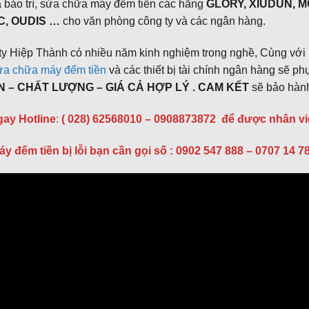
 bảo trì, sửa chữa máy đếm tiền các hãng
GLORY, XIUDUN, M
C, OUDIS …
cho văn phòng công ty và các ngân hàng.
y Hiệp Thành có nhiều năm kinh nghiệm trong nghề, Cùng với m
ửa chữa máy đếm tiền
và các thiết bị tài chính ngân hàng sẽ ph
ÍN – CHẤT LƯỢNG – GIÁ CẢ HỢP LÝ . CAM KẾT
sẽ bảo hành
gay Hotline
:
( 028) 62568010 – 0908873872
để được nhân viê
áy đếm tiền bị lỗi bạn cần gọi số : 0902 547 888 – 0707 14 7