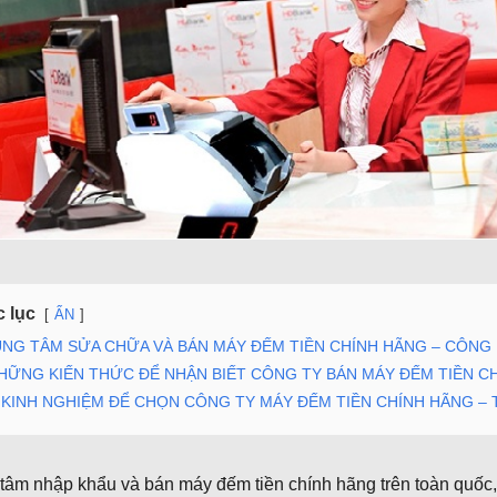
 lục
ẨN
NG TÂM SỬA CHỮA VÀ BÁN MÁY ĐẾM TIỀN CHÍNH HÃNG – CÔNG
HỮNG KIẾN THỨC ĐỂ NHẬN BIẾT CÔNG TY BÁN MÁY ĐẾM TIỀN CH
KINH NGHIỆM ĐỂ CHỌN CÔNG TY MÁY ĐẾM TIỀN CHÍNH HÃNG – 
 tâm nhập khẩu và bán máy đếm tiền chính hãng trên toàn quốc