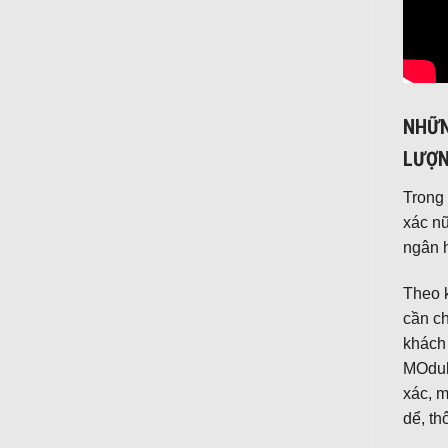
NHỮN
LƯỢ
Trong 
xác nữ
ngân 
Theo k
cần ch
khách
MOdul
xác, m
dể, th