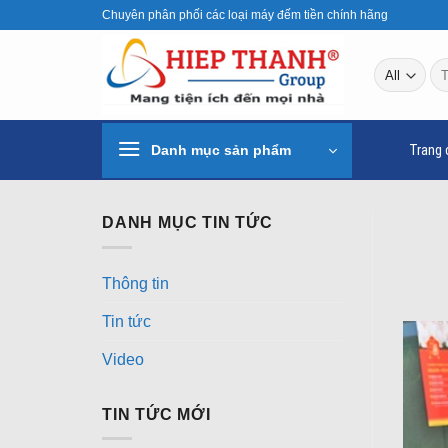
Skip
Chuyên phân phối các loại máy đếm tiền chính hãng
to
content
Tì
ki
Danh mục sản phẩm
Trang 
DANH MỤC TIN TỨC
Thông tin
Tin tức
Video
TIN TỨC MỚI