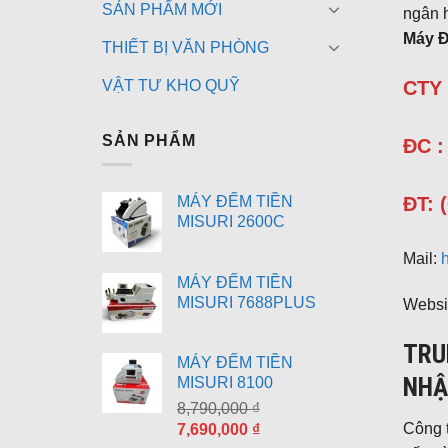
SẢN PHẨM MỚI
ngân h
Máy Đ
THIẾT BỊ VĂN PHÒNG
CTY
VẬT TƯ KHO QUỸ
SẢN PHẨM
ĐC :
ĐT: 
MÁY ĐẾM TIỀN
MISURI 2600C
Mail:
MÁY ĐẾM TIỀN
MISURI 7688PLUS
Websi
TRU
MÁY ĐẾM TIỀN
NHẬ
MISURI 8100
8,790,000
₫
Công 
Giá
Giá
7,690,000
₫