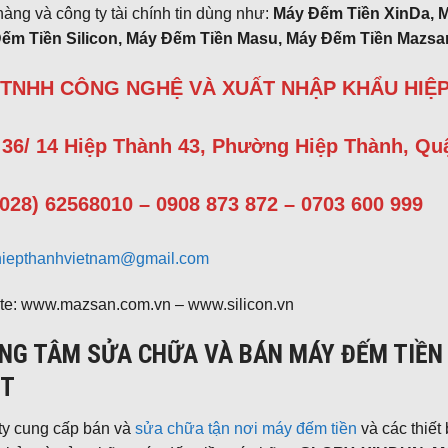
àng và công ty tài chính tin dùng như:
Máy Đếm Tiền XinDa, 
ếm Tiền Silicon, Máy Đếm Tiền Masu, Máy Đếm Tiền Mazsan
 TNHH CÔNG NGHỆ VÀ XUẤT NHẬP KHẨU HIỆP
 36/ 14 Hiệp Thành 43, Phường Hiệp Thành, Quậ
(028) 62568010 – 0908 873 872 – 0703 600 999
hiepthanhvietnam@gmail.com
te: www.mazsan.com.vn – www.silicon.vn
NG TÂM SỬA CHỮA VÀ BÁN MÁY ĐẾM TIỀN
T
ty cung cấp bán và
sửa chữa tận nơi máy đếm tiền
và các thiết