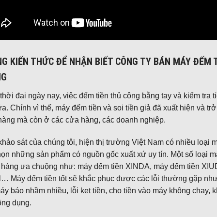
G KIẾN THỨC ĐỂ NHẬN BIẾT CÔNG TY BÁN MÁY ĐẾM T
NG
thời đại ngày nay, việc đếm tiền thủ công bằng tay và kiểm tra
a. Chính vì thế, máy đếm tiền và soi tiền giả đã xuất hiện và t
hàng mà còn ở các cửa hàng, các doanh nghiệp.
hảo sát của chúng tôi, hiện thị trường Việt Nam có nhiều loại m
ọn những sản phẩm có nguồn gốc xuất xứ uy tín. Một số loại m
 hàng ưa chuộng như: máy đếm tiền XINDA, máy đếm tiền XI
… Máy đếm tiền tốt sẽ khắc phục được các lỗi thường gặp như
áy báo nhầm nhiều, lỗi kẹt tiền, cho tiền vào máy không chạy, kh
ông dụng.