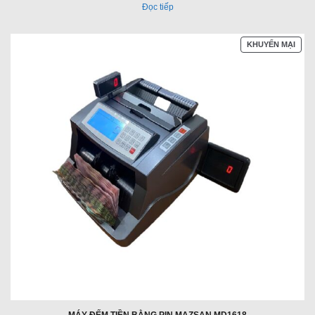
Đọc tiếp
SẢN
KHUYẾN MẠI
PHẨ
ĐAN
GIẢ
GIÁ
MÁY ĐẾM TIỀN BẰNG PIN MAZSAN MD1618