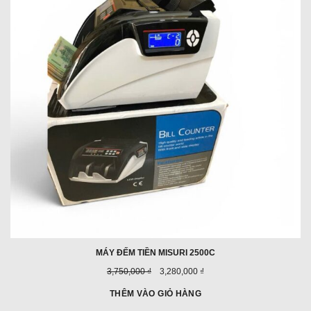
GIẢ
GIÁ
MÁY ĐẾM TIỀN MISURI 2500C
Giá
Giá
3,750,000 ₫
3,280,000 ₫
trước
ưu
đây:
đãi:
THÊM VÀO GIỎ HÀNG