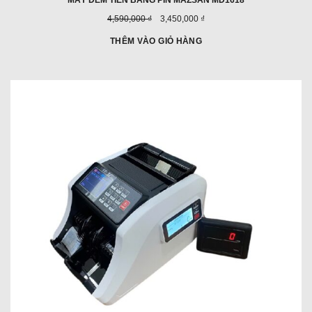
Giá
Giá
4,590,000 ₫
3,450,000 ₫
trước
ưu
đây:
đãi:
THÊM VÀO GIỎ HÀNG