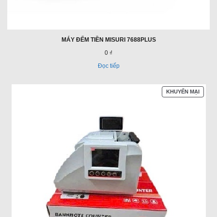
MÁY ĐẾM TIỀN MISURI 7688PLUS
0 ₫
Đọc tiếp
SẢN
KHUYẾN MẠI
PHẨM
ĐANG
GIẢM
GIÁ