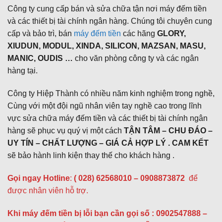
Công ty cung cấp bán và sửa chữa tận nơi máy đếm tiền
và các thiết bị tài chính ngân hàng. Chúng tôi chuyên cung
cấp và bảo trì, bán
máy đếm tiền
các hãng
GLORY,
XIUDUN, MODUL, XINDA, SILICON, MAZSAN, MASU,
MANIC, OUDIS …
cho văn phòng công ty và các ngân
hàng tại.
Công ty Hiệp Thành có nhiều năm kinh nghiệm trong nghề,
Cùng với một đội ngũ nhân viên tay nghề cao trong lĩnh
vực sửa chữa máy đếm tiền và các thiết bị tài chính ngân
hàng sẽ phục vụ quý vị một cách
TẬN TÂM – CHU ĐÁO –
UY TÍN – CHẤT LƯỢNG – GIÁ CẢ HỢP LÝ . CAM KẾT
sẽ bảo hành linh kiện thay thế cho khách hàng .
Gọi ngay Hotline
:
( 028) 62568010 – 0908873872
để
được nhân viên hỗ trợ.
Khi máy đếm tiền bị lỗi bạn cần gọi số :
0902547888 –