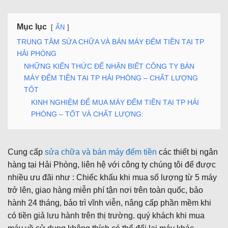
Mục lục
ẨN
TRUNG TÂM SỬA CHỮA VÀ BÁN MÁY ĐẾM TIỀN TẠI TP
HẢI PHÒNG
NHỮNG KIẾN THỨC ĐỂ NHẬN BIẾT CÔNG TY BÁN
MÁY ĐẾM TIỀN TẠI TP HẢI PHÒNG – CHẤT LƯỢNG
TỐT
KINH NGHIỆM ĐỂ MUA MÁY ĐẾM TIỀN TẠI TP HẢI
PHÒNG – TỐT VÀ CHẤT LƯỢNG:
Cung cấp
sửa chữa và bán máy đếm tiền
các thiết bị ngân
hàng tại Hải Phòng, liên hệ với công ty chúng tôi để được
nhiều ưu đãi như : Chiếc khấu khi mua số lượng từ 5 máy
trở lên, giao hàng miễn phí tận nơi trên toàn quốc, bảo
hành 24 tháng, bảo trì vĩnh viễn, nâng cấp phần mềm khi
có tiền giả lưu hành trên thị trường. quý khách khi mua