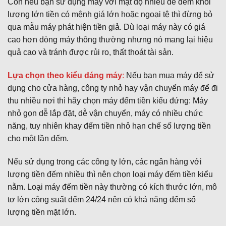
Còn nếu bạn sử dụng máy với mật độ nhiều để đếm khối
lượng lớn tiền có mệnh giá lớn hoặc ngoại tệ thì đừng bỏ
qua mẫu máy phát hiện tiền giả. Dù loại máy này có giá
cao hơn dòng máy thông thường nhưng nó mang lại hiệu
quả cao và tránh được rủi ro, thất thoát tài sản.
Lựa chọn theo kiểu dáng máy
:
Nếu bạn mua máy để sử
dụng cho cửa hàng, công ty nhỏ hay vận chuyển máy để đi
thu nhiều nơi thì hãy chọn máy đếm tiền kiểu đứng: Máy
nhỏ gọn dễ lắp đặt, dễ vận chuyển, máy có nhiều chức
năng, tuy nhiên khay đếm tiền nhỏ hạn chế số lượng tiền
cho một lần đếm.
Nếu sử dụng trong các công ty lớn, các ngân hàng với
lượng tiền đếm nhiều thì nên chọn loại máy đếm tiền kiểu
nằm. Loại máy đếm tiền này thường có kích thước lớn, mô
tơ lớn công suất đếm 24/24 nên có khả năng đếm số
lượng tiền mặt lớn.