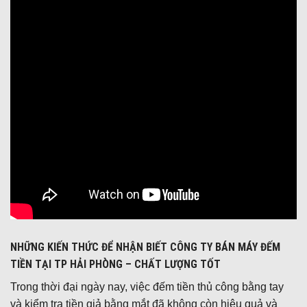
NHỮNG KIẾN THỨC ĐỂ NHẬN BIẾT CÔNG TY BÁN MÁY ĐẾM
TIỀN TẠI TP HẢI PHÒNG – CHẤT LƯỢNG TỐT
Trong thời đại ngày nay, việc đếm tiền thủ công bằng tay
và kiểm tra tiền giả bằng mắt đã không còn hiệu quả và