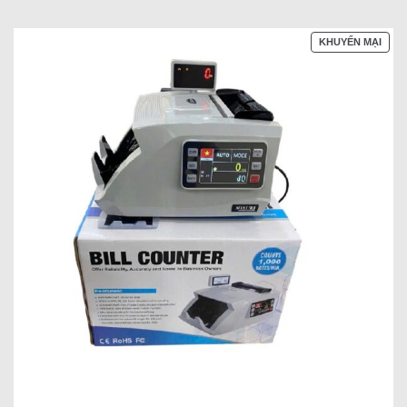
SẢN
KHUYẾN MẠI
PHẨ
ĐAN
GIẢ
GIÁ