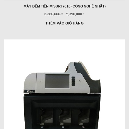
MÁY ĐẾM TIỀN MISURI 7010 (CÔNG NGHỆ NHẬT)
Giá
Giá
6,380,000 ₫
5,390,000 ₫
trước
ưu
đây:
đãi:
THÊM VÀO GIỎ HÀNG