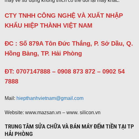
máy về sử dụng không thích có thể đổi lại máy khác.
CTY TNHH CÔNG NGHỆ VÀ XUẤT NHẬP
KHẨU HIỆP THÀNH VIỆT NAM
ĐC : Số 879A Tôn Đức Thắng, P. Sở Dầu, Q.
Hồng Bàng, TP. Hải Phòng
ĐT:
0707147888 – 0908 873 872 – 0902 54
7888
Mail:
hiepthanhvietnam@gmail.com
Website: www.mazsan.vn – www. silicon.vn
TRUNG TÂM SỬA CHỮA VÀ BÁN MÁY ĐẾM TIỀN TẠI TP
HẢI PHÒNG