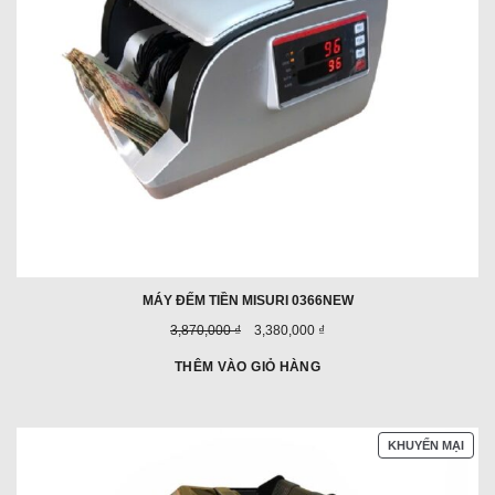
MÁY ĐẾM TIỀN MISURI 0366NEW
Giá
Giá
3,870,000 ₫
3,380,000 ₫
trước
ưu
đây:
đãi:
THÊM VÀO GIỎ HÀNG
SẢN
KHUYẾN MẠI
PHẨ
ĐAN