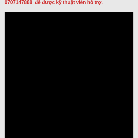
0707147888
để được kỹ thuật viên hỗ trợ.