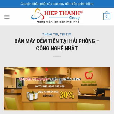
Skip
Chuyên phân phối các loại máy đếm tiền chính hãng
to
content
0
THÔNG TIN
,
TIN TỨC
BÁN MÁY ĐẾM TIỀN TẠI HẢI PHÒNG –
CÔNG NGHỆ NHẬT