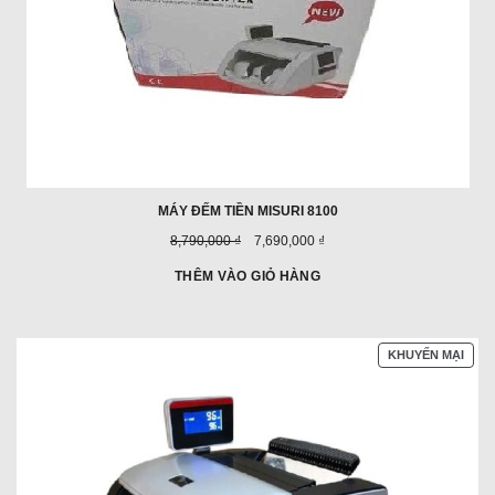
MÁY ĐẾM TIỀN MISURI 8100
Giá
Giá
8,790,000 ₫
7,690,000 ₫
trước
ưu
đây:
đãi:
THÊM VÀO GIỎ HÀNG
SẢN
KHUYẾN MẠI
PHẨ
ĐAN
GIẢ
GIÁ