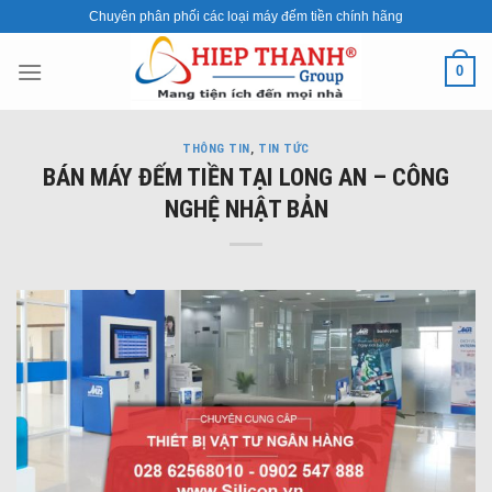
Skip
Chuyên phân phối các loại máy đếm tiền chính hãng
to
content
0
THÔNG TIN
,
TIN TỨC
BÁN MÁY ĐẾM TIỀN TẠI LONG AN – CÔNG
NGHỆ NHẬT BẢN