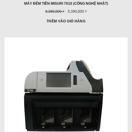
MÁY ĐẾM TIỀN MISURI 7010 (CÔNG NGHỆ NHẬT)
Giá
Giá
6,380,000 ₫
5,390,000 ₫
trước
ưu
đây:
đãi:
THÊM VÀO GIỎ HÀNG