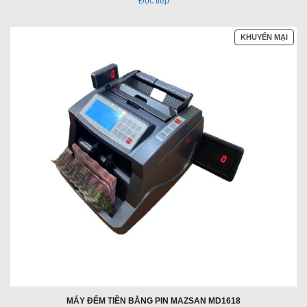
Đọc tiếp
SẢN
KHUYẾN MẠI
PHẨ
ĐAN
GIẢ
GIÁ
MÁY ĐẾM TIỀN BẰNG PIN MAZSAN MD1618