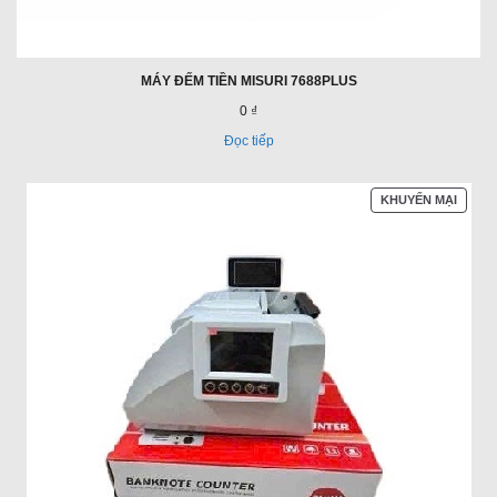
MÁY ĐẾM TIỀN MISURI 7688PLUS
0 ₫
Đọc tiếp
SẢN
KHUYẾN MẠI
PHẨM
ĐANG
GIẢM
GIÁ