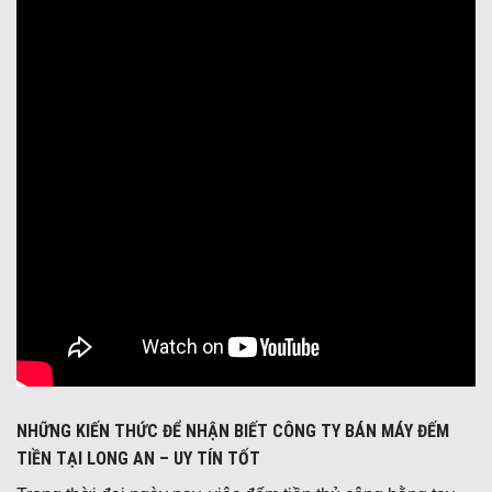
NHỮNG KIẾN THỨC ĐỂ NHẬN BIẾT CÔNG TY BÁN MÁY ĐẾM
TIỀN TẠI LONG AN – UY TÍN TỐT