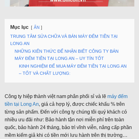
Mục lục
ẨN
TRUNG TÂM SỬA CHỮA VÀ BÁN MÁY ĐẾM TIỀN TẠI
LONG AN
NHỮNG KIẾN THỨC ĐỂ NHẬN BIẾT CÔNG TY BÁN
MÁY ĐẾM TIỀN TẠI LONG AN – UY TÍN TỐT
KINH NGHIỆM ĐỂ MUA MÁY ĐẾM TIỀN TẠI LONG AN
– TỐT VÀ CHẤT LƯỢNG:
Công ty hiệp thành việt nam phân phối sỉ và lẽ
máy đếm
tiền tại Long An
, giá cả hợp lý, được chiếc khấu % trên
từng sản phẩm. Đến với công ty chúng tôi quý khách có
nhiều ưu đãi như: Bảo hành tận nơi miễn phí trên toàn
quốc, bảo hành 24 tháng, bảo trì vĩnh viễn, nâng cấp phần
mềm kiểm giả khi có tiền mới lưu hành trên thị trường…