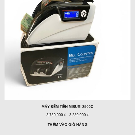
GIÁ
MÁY ĐẾM TIỀN MISURI 2500C
Giá
Giá
3,750,000 ₫
3,280,000 ₫
trước
ưu
đây:
đãi:
THÊM VÀO GIỎ HÀNG