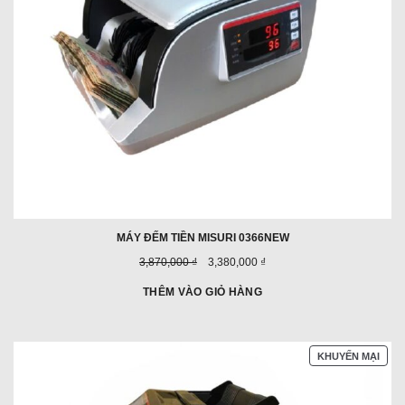
MÁY ĐẾM TIỀN MISURI 0366NEW
Giá
Giá
3,870,000 ₫
3,380,000 ₫
trước
ưu
đây:
đãi:
THÊM VÀO GIỎ HÀNG
SẢN
KHUYẾN MẠI
PHẨ
ĐAN
GIẢ