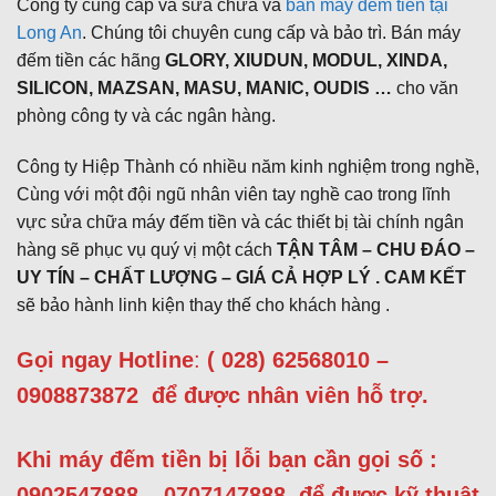
Công ty cung cấp và sửa chữa và
bán máy đếm tiền tại
Long An
. Chúng tôi chuyên cung cấp và bảo trì. Bán máy
đếm tiền các hãng
GLORY, XIUDUN, MODUL, XINDA,
SILICON, MAZSAN, MASU, MANIC, OUDIS …
cho văn
phòng công ty và các ngân hàng.
Công ty Hiệp Thành có nhiều năm kinh nghiệm trong nghề,
Cùng với một đội ngũ nhân viên tay nghề cao trong lĩnh
vực sửa chữa máy đếm tiền và các thiết bị tài chính ngân
hàng sẽ phục vụ quý vị một cách
TẬN TÂM – CHU ĐÁO –
UY TÍN – CHẤT LƯỢNG – GIÁ CẢ HỢP LÝ . CAM KẾT
sẽ bảo hành linh kiện thay thế cho khách hàng .
Gọi ngay Hotline
:
( 028) 62568010 –
0908873872
để được nhân viên hỗ trợ.
Khi máy đếm tiền bị lỗi bạn cần gọi số :
0902547888 – 0707147888
để được kỹ thuật