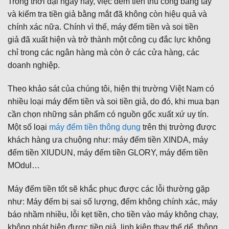
Trong thời đại ngày nay, việc đếm tiền thủ công bằng tay
và kiểm tra tiền giả bằng mắt đã không còn hiệu quả và
chính xác nữa. Chính vì thế, máy đếm tiền và soi tiền
giả đã xuất hiện và trở thành một công cụ đắc lực không
chỉ trong các ngân hàng mà còn ở các cửa hàng, các
doanh nghiệp.
Theo khảo sát của chúng tôi, hiện thị trường Việt Nam có
nhiều loại máy đếm tiền và soi tiền giả, do đó, khi mua bạn
cần chọn những sản phẩm có nguồn gốc xuất xứ uy tín.
Một số loại
máy đếm tiền thông dụng
trên thị trường được
khách hàng ưa chuộng như: máy đếm tiền XINDA, máy
đếm tiền XIUDUN, máy đếm tiền GLORY, máy đếm tiền
MOdul…
Máy đếm tiền tốt sẽ khắc phục được các lỗi thường gặp
như: Máy đếm bị sai số lượng, đếm không chính xác, máy
báo nhầm nhiều, lỗi kẹt tiền, cho tiền vào máy không chạy,
không phát hiện được tiền giả, linh kiện thay thế dể, thông