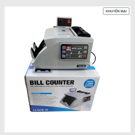
SẢN
KHUYẾN MẠI
PHẨ
ĐAN
GIẢ
GIÁ