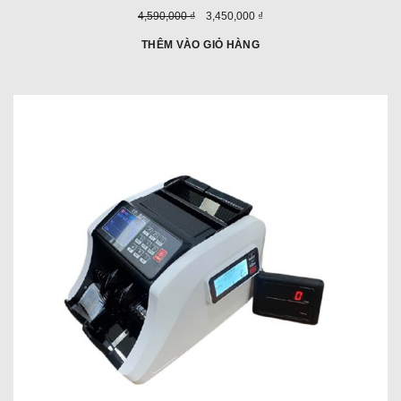
Giá
Giá
4,590,000 ₫
3,450,000 ₫
trước
ưu
đây:
đãi:
THÊM VÀO GIỎ HÀNG