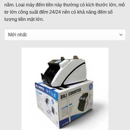
nằm. Loại máy đếm tiền này thường có kích thước lớn, mô
tơ lớn công suất đếm 24/24 nên có khả năng đếm số
lượng tiền mặt lớn.
Sắp
xếp
sản
phẩm
theo