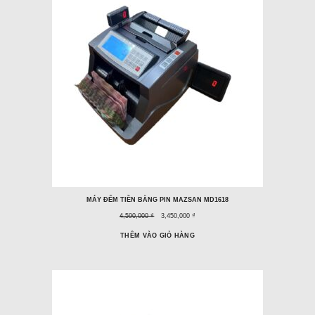
ĐANG
GIẢM
GIÁ
MÁY ĐẾM TIỀN BẰNG PIN MAZSAN MD1618
Giá
Giá
4,590,000 ₫
3,450,000 ₫
trước
ưu
đây:
đãi:
THÊM VÀO GIỎ HÀNG