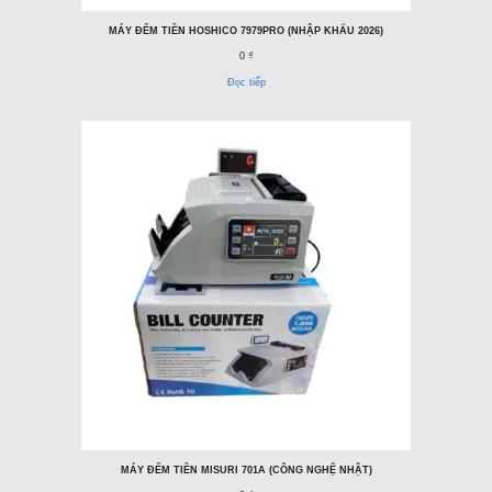
MÁY ĐẾM TIỀN HOSHICO 7979PRO (NHẬP KHẨU 2026)
0 ₫
Đọc tiếp
MÁY ĐẾM TIỀN MISURI 701A (CÔNG NGHỆ NHẬT)