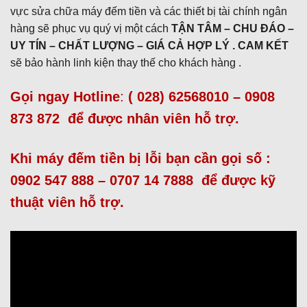
vực sửa chữa máy đếm tiền và các thiết bị tài chính ngân
hàng sẽ phục vụ quý vị một cách
TẬN TÂM – CHU ĐÁO –
UY TÍN – CHẤT LƯỢNG – GIÁ CẢ HỢP LÝ . CAM KẾT
sẽ bảo hành linh kiện thay thế cho khách hàng .
Gọi ngay Hotline
:
( 028) 62568010 – 0908
873 872
để được nhân viên hỗ trợ.
Khi máy đếm tiền bị lỗi bạn cần gọi số :
0902 547 888 – 0707 14 7888
để được kỹ
thuật viên hỗ trợ.