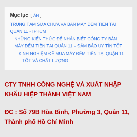
Mục lục
ẨN
TRUNG TÂM SỬA CHỮA VÀ BÁN MÁY ĐẾM TIỀN TẠI
QUẬN 11 -TPHCM
NHỮNG KIẾN THỨC ĐỂ NHẬN BIẾT CÔNG TY BÁN
MÁY ĐẾM TIỀN TẠI QUẬN 11 – ĐẢM BẢO UY TÍN TỐT
KINH NGHIỆM ĐỂ MUA MÁY ĐẾM TIỀN TẠI QUẬN 11
– TỐT VÀ CHẤT LƯỢNG:
CTY TNHH CÔNG NGHỆ VÀ XUẤT NHẬP
KHẨU HIỆP THÀNH VIỆT NAM
ĐC : Số 79B Hòa Bình, Phường 3, Quận 11,
Thành phố Hồ Chí Minh