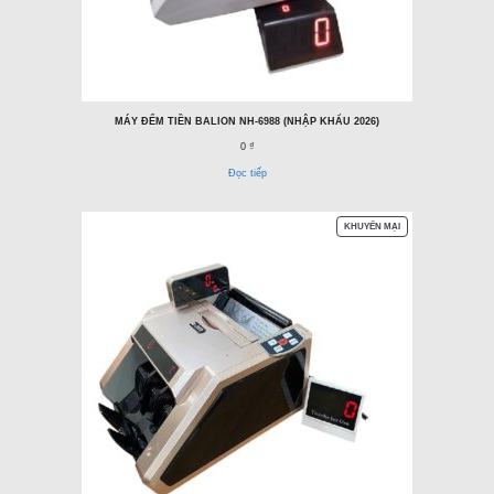
MÁY ĐẾM TIỀN BALION NH-6988 (NHẬP KHẨU 2026)
0 ₫
Đọc tiếp
SẢN
KHUYẾN MẠI
PHẨM
ĐANG
GIẢM
GIÁ