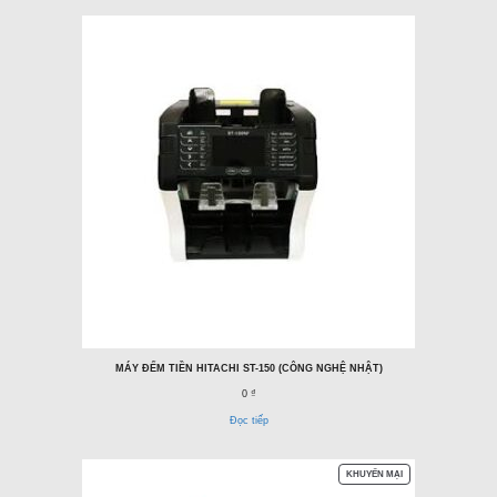
MÁY ĐẾM TIỀN HITACHI ST-150 (CÔNG NGHỆ NHẬT)
0 ₫
Đọc tiếp
SẢN
KHUYẾN MẠI
PHẨM