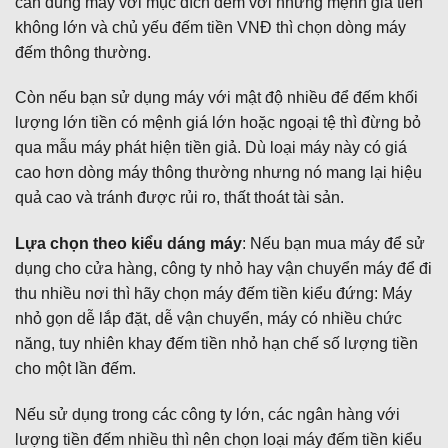
cần dùng máy với mục đích đếm với những mệnh giá tiền
không lớn và chủ yếu đếm tiền VNĐ thì chọn dòng máy
đếm thông thường.
Còn nếu bạn sử dụng máy với mật độ nhiều để đếm khối
lượng lớn tiền có mệnh giá lớn hoặc ngoại tệ thì đừng bỏ
qua mẫu máy phát hiện tiền giả. Dù loại máy này có giá
cao hơn dòng máy thông thường nhưng nó mang lại hiệu
quả cao và tránh được rủi ro, thất thoát tài sản.
Lựa chọn theo kiểu dáng máy
: Nếu bạn mua máy để sử
dụng cho cửa hàng, công ty nhỏ hay vận chuyển máy để đi
thu nhiều nơi thì hãy chọn máy đếm tiền kiểu đứng: Máy
nhỏ gọn dễ lắp đặt, dễ vận chuyển, máy có nhiều chức
năng, tuy nhiên khay đếm tiền nhỏ hạn chế số lượng tiền
cho một lần đếm.
Nếu sử dụng trong các công ty lớn, các ngân hàng với
lượng tiền đếm nhiều thì nên chọn loại máy đếm tiền kiểu