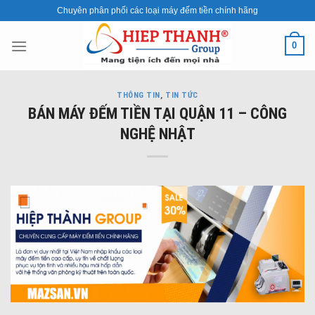
Skip
Chuyên phân phối các loại máy đếm tiền chính hãng
to
content
0
THÔNG TIN
,
TIN TỨC
BÁN MÁY ĐẾM TIỀN TẠI QUẬN 11 – CÔNG
NGHỆ NHẬT