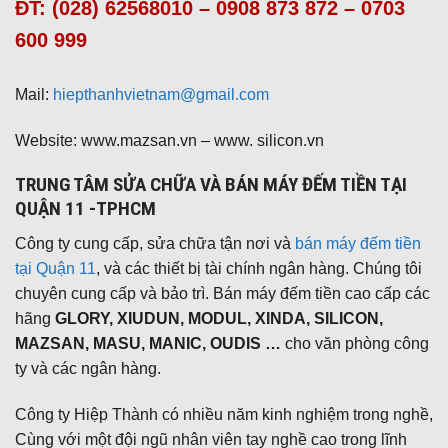
ĐT: (028) 62568010 – 0908 873 872 – 0703
600 999
Mail:
hiepthanhvietnam@gmail.com
Website: www.mazsan.vn – www. silicon.vn
TRUNG TÂM SỬA CHỮA VÀ BÁN MÁY ĐẾM TIỀN TẠI
QUẬN 11 -TPHCM
Công ty cung cấp, sửa chữa tận nơi và
bán máy đếm tiền
tại Quận 11
, và các thiết bị tài chính ngân hàng. Chúng tôi
chuyên cung cấp và bảo trì. Bán máy đếm tiền cao cấp các
hãng
GLORY, XIUDUN, MODUL, XINDA, SILICON,
MAZSAN, MASU, MANIC, OUDIS …
cho văn phòng công
ty và các ngân hàng.
Công ty Hiệp Thành có nhiều năm kinh nghiệm trong nghề,
Cùng với một đội ngũ nhân viên tay nghề cao trong lĩnh