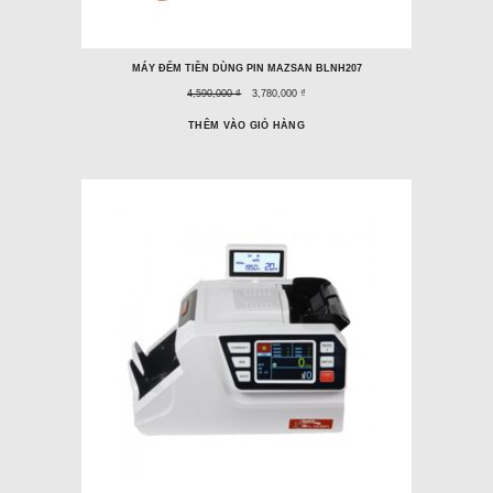
MÁY ĐẾM TIỀN DÙNG PIN MAZSAN BLNH207
Giá
Giá
4,590,000 ₫
3,780,000 ₫
trước
ưu
đây:
đãi:
THÊM VÀO GIỎ HÀNG