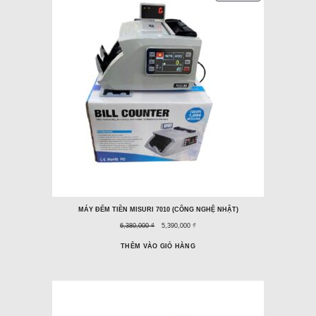
PHẨM
ĐANG
GIẢM
GIÁ
MÁY ĐẾM TIỀN MISURI 7010 (CÔNG NGHỆ NHẬT)
Giá
Giá
6,380,000 ₫
5,390,000 ₫
trước
ưu
đây:
đãi:
THÊM VÀO GIỎ HÀNG