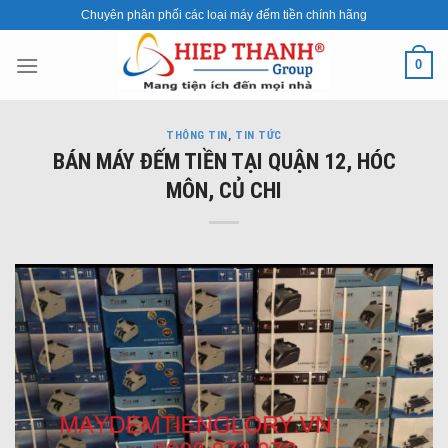
Skip
Chuyên phân phối các loại máy đếm tiền chính hãng
to
content
0
THÔNG TIN
,
TIN TỨC
BÁN MÁY ĐẾM TIỀN TẠI QUẬN 12, HÓC
MÔN, CỦ CHI