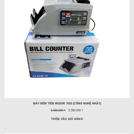
MÁY ĐẾM TIỀN MISURI 7010 (CÔNG NGHỆ NHẬT)
Giá
Giá
6,380,000 ₫
5,390,000 ₫
trước
ưu
đây:
đãi:
THÊM VÀO GIỎ HÀNG