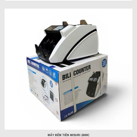
sản
phẩm
theo
MÁY ĐẾM TIỀN MISURI 2600C