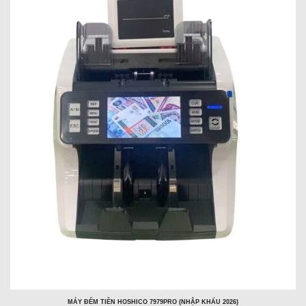
MÁY ĐẾM TIỀN HOSHICO 7979PRO (NHẬP KHẨU 2026)