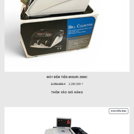
MÁY ĐẾM TIỀN MISURI 2500C
Giá
Giá
3,750,000 ₫
3,280,000 ₫
trước
ưu
đây:
đãi:
THÊM VÀO GIỎ HÀNG
SẢN
KHUYẾN MẠI
PHẨM
ĐANG
GIẢM
GIÁ