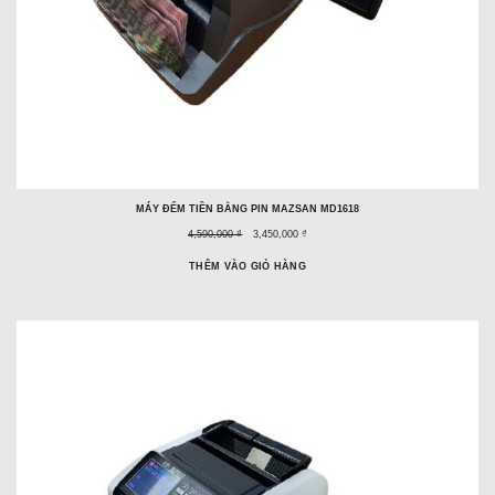
MÁY ĐẾM TIỀN BẰNG PIN MAZSAN MD1618
Giá
Giá
4,590,000 ₫
3,450,000 ₫
trước
ưu
đây:
đãi:
THÊM VÀO GIỎ HÀNG