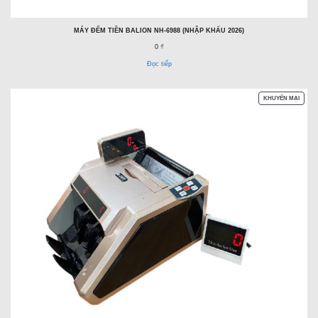
MÁY ĐẾM TIỀN BALION NH-6988 (NHẬP KHẨU 2026)
0 ₫
Đọc tiếp
SẢN
KHUYẾN MẠI
PHẨM
ĐANG
GIẢM
GIÁ