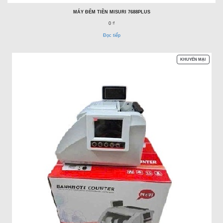
MÁY ĐẾM TIỀN MISURI 7688PLUS
0 ₫
Đọc tiếp
SẢN
KHUYẾN MẠI
PHẨM
ĐANG
GIẢM
GIÁ