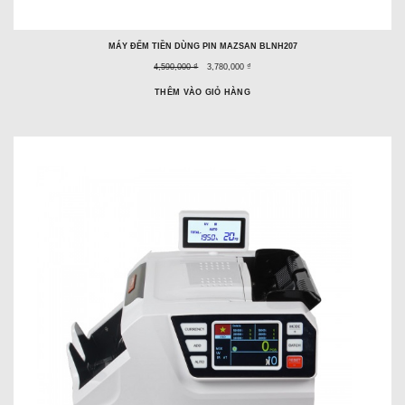
MÁY ĐẾM TIỀN DÙNG PIN MAZSAN BLNH207
Giá
Giá
4,590,000 ₫
3,780,000 ₫
trước
ưu
đây:
đãi:
THÊM VÀO GIỎ HÀNG