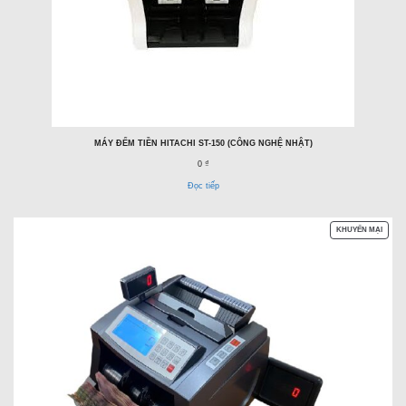
MÁY ĐẾM TIỀN HITACHI ST-150 (CÔNG NGHỆ NHẬT)
0 ₫
Đọc tiếp
SẢN
KHUYẾN MẠI
PHẨM
ĐANG
GIẢM
GIÁ