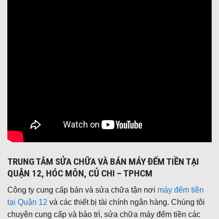
TRUNG TÂM SỬA CHỮA VÀ BÁN MÁY ĐẾM TIỀN TẠI
QUẬN 12, HÓC MÔN, CỦ CHI – TPHCM
Công ty cung cấp bán và sửa chữa tận nơi
máy đếm tiền
tại Quận 12
và các thiết bị tài chính ngân hàng. Chúng tôi
chuyên cung cấp và bảo trì, sửa chữa máy đếm tiền các