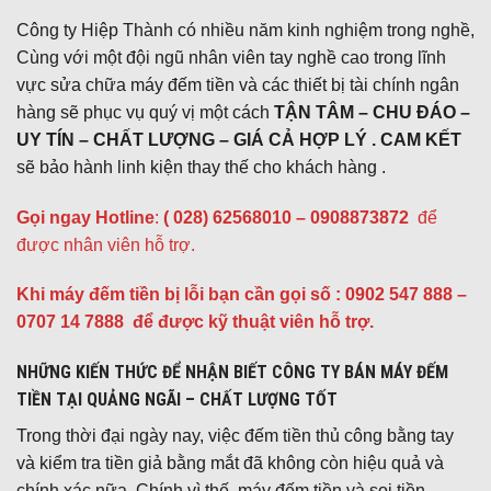
Công ty Hiệp Thành có nhiều năm kinh nghiệm trong nghề,
Cùng với một đội ngũ nhân viên tay nghề cao trong lĩnh
vực sửa chữa máy đếm tiền và các thiết bị tài chính ngân
hàng sẽ phục vụ quý vị một cách
TẬN TÂM – CHU ĐÁO –
UY TÍN – CHẤT LƯỢNG – GIÁ CẢ HỢP LÝ . CAM KẾT
sẽ bảo hành linh kiện thay thế cho khách hàng .
Gọi ngay Hotline
:
( 028) 62568010 – 0908873872
để
được nhân viên hỗ trợ.
Khi máy đếm tiền bị lỗi bạn cần gọi số : 0902 547 888 –
0707 14 7888 để được kỹ thuật viên hỗ trợ.
NHỮNG KIẾN THỨC ĐỂ NHẬN BIẾT CÔNG TY BÁN MÁY ĐẾM
TIỀN TẠI QUẢNG NGÃI – CHẤT LƯỢNG TỐT
Trong thời đại ngày nay, việc đếm tiền thủ công bằng tay
và kiểm tra tiền giả bằng mắt đã không còn hiệu quả và
chính xác nữa. Chính vì thế, máy đếm tiền và soi tiền