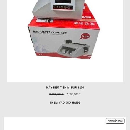
MÁY ĐẾM TIỀN MISURI 8100
Giá
Giá
8,790,000 ₫
7,690,000 ₫
trước
ưu
đây:
đãi:
THÊM VÀO GIỎ HÀNG
SẢN
KHUYẾN MẠI
PHẨM
ĐANG