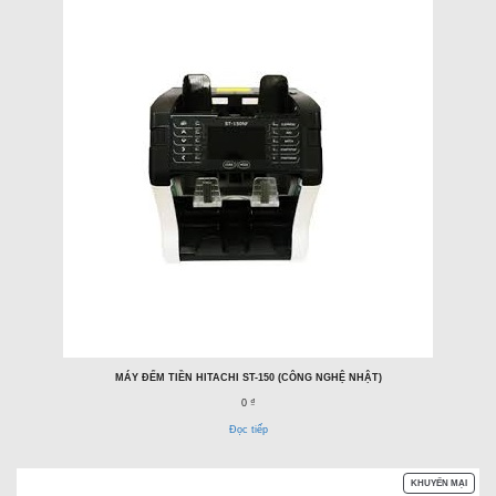
MÁY ĐẾM TIỀN HITACHI ST-150 (CÔNG NGHỆ NHẬT)
0 ₫
Đọc tiếp
SẢN
KHUYẾN MẠI