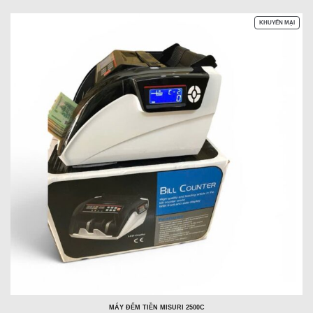
SẢN
KHUYẾN MẠI
PHẨM
ĐANG
GIẢM
GIÁ
MÁY ĐẾM TIỀN MISURI 2500C