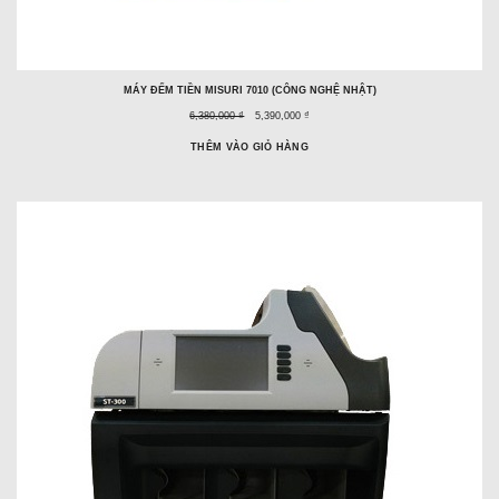
MÁY ĐẾM TIỀN MISURI 7010 (CÔNG NGHỆ NHẬT)
Giá
Giá
6,380,000 ₫
5,390,000 ₫
trước
ưu
đây:
đãi:
THÊM VÀO GIỎ HÀNG