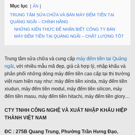
Mục lục
ẨN
TRUNG TÂM SỬA CHỮA VÀ BÁN MÁY ĐẾM TIỀN TẠI
QUẢNG NGÃI – CHÍNH HÃNG
NHỮNG KIẾN THỨC ĐỂ NHẬN BIẾT CÔNG TY BÁN
MÁY ĐẾM TIỀN TẠI QUẢNG NGÃI – CHẤT LƯỢNG TỐT
Trung tâm sửa chữa và cung cấp
máy đếm tiền tại Quảng
ngãi
, với nhiều mẫu mã đẹp, giá cả hợp lý, nhập khẩu và
phân phối những dòng máy đếm tiền cao cấp tại thị trường
việt nam hiện nay như: máy đếm tiền xinda, máy đếm tiền
xiudun, máy đếm tiền modul, máy đếm tiền silicon, máy
đếm tiền masu, máy đếm tiền hitachi, máy đếm tiền glory…
CTY TNHH CÔNG NGHỆ VÀ XUẤT NHẬP KHẨU HIỆP
THÀNH VIỆT NAM
ĐC : 275B Quang Trung, Phường Trần Hưng Đạo,