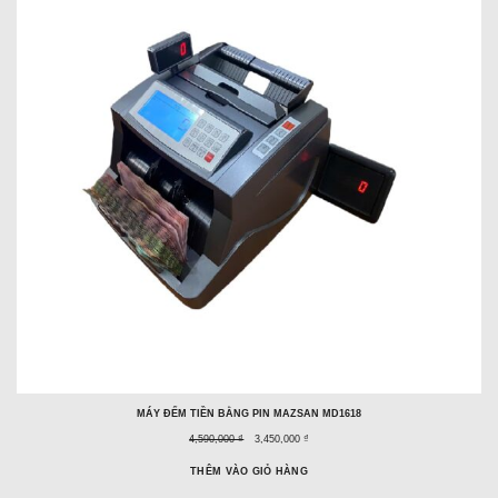
PHẨM
ĐANG
GIẢM
GIÁ
MÁY ĐẾM TIỀN BẰNG PIN MAZSAN MD1618
Giá
Giá
4,590,000 ₫
3,450,000 ₫
trước
ưu
đây:
đãi:
THÊM VÀO GIỎ HÀNG