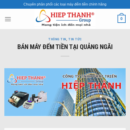
Skip
Chuyên phân phối các loại máy đếm tiền chính hãng
to
content
0
THÔNG TIN
,
TIN TỨC
BÁN MÁY ĐẾM TIỀN TẠI QUẢNG NGÃI