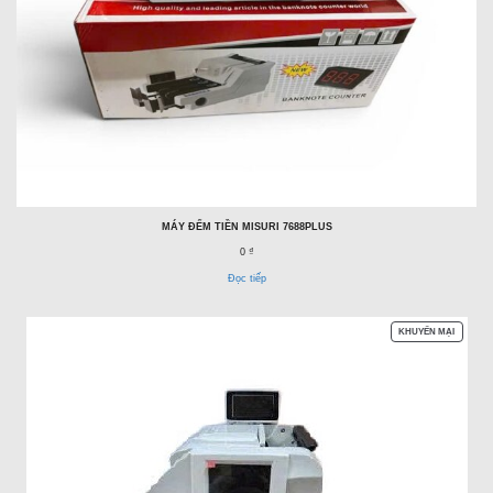
MÁY ĐẾM TIỀN MISURI 7688PLUS
0 ₫
Đọc tiếp
SẢN
KHUYẾN MẠI
PHẨM
ĐANG
GIẢM
GIÁ