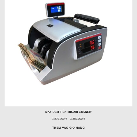
GIẢM
GIÁ
MÁY ĐẾM TIỀN MISURI 0366NEW
Giá
Giá
3,870,000 ₫
3,380,000 ₫
trước
ưu
đây:
đãi:
THÊM VÀO GIỎ HÀNG