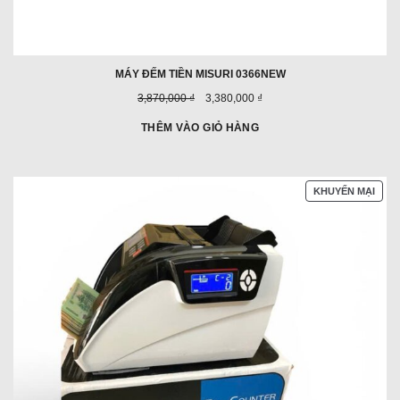
MÁY ĐẾM TIỀN MISURI 0366NEW
Giá
Giá
3,870,000 ₫
3,380,000 ₫
trước
ưu
đây:
đãi:
THÊM VÀO GIỎ HÀNG
SẢN
KHUYẾN MẠI
PHẨ
ĐAN
GIẢ
GIÁ