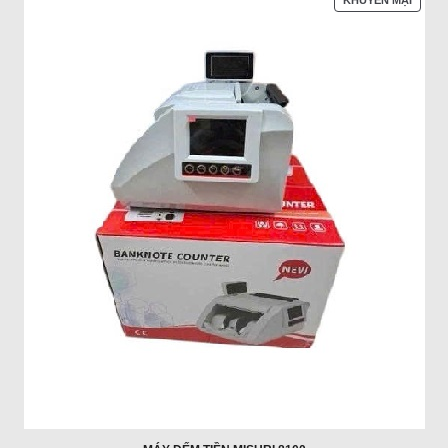
KHUYẾN MẠI
PHẨM
ĐANG
GIẢM
GIÁ