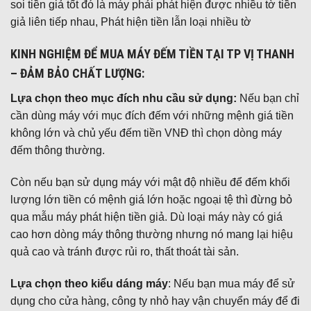
soi tiền giả tốt đó là máy phải phát hiện được nhiều tờ tiền
giả liên tiếp nhau, Phát hiện tiền lẫn loại nhiều tờ
KINH NGHIỆM ĐỂ MUA MÁY ĐẾM TIỀN TẠI TP VỊ THANH
– ĐẢM BẢO CHẤT LƯỢNG:
Lựa chọn theo mục đích nhu cầu sử dụng:
Nếu bạn chỉ
cần dùng máy với mục đích đếm với những mệnh giá tiền
không lớn và chủ yếu đếm tiền VNĐ thì chọn dòng máy
đếm thông thường.
Còn nếu bạn sử dụng máy với mật độ nhiều để đếm khối
lượng lớn tiền có mệnh giá lớn hoặc ngoại tệ thì đừng bỏ
qua mẫu máy phát hiện tiền giả. Dù loại máy này có giá
cao hơn dòng máy thông thường nhưng nó mang lại hiệu
quả cao và tránh được rủi ro, thất thoát tài sản.
Lựa chọn theo kiểu dáng máy
: Nếu bạn mua máy để sử
dụng cho cửa hàng, công ty nhỏ hay vận chuyển máy để đi