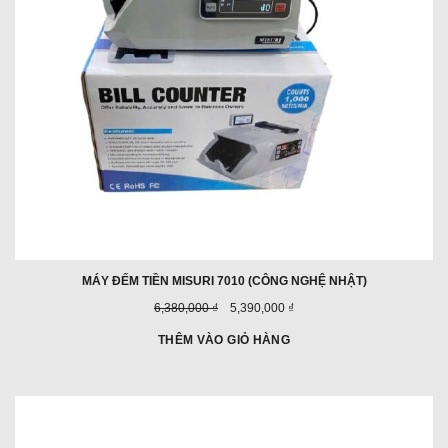
MÁY ĐẾM TIỀN MISURI 7010 (CÔNG NGHỆ NHẬT)
Giá
Giá
6,380,000 ₫
5,390,000 ₫
trước
ưu
đây:
đãi:
THÊM VÀO GIỎ HÀNG