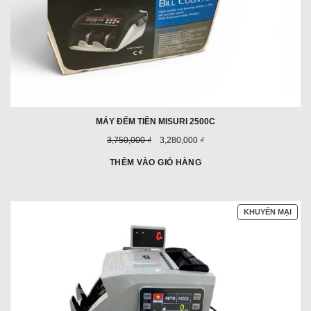
MÁY ĐẾM TIỀN MISURI 2500C
Giá
Giá
3,750,000 ₫
3,280,000 ₫
trước
ưu
đây:
đãi:
THÊM VÀO GIỎ HÀNG
SẢN
KHUYẾN MẠI
PHẨ
ĐAN
GIẢ
GIÁ