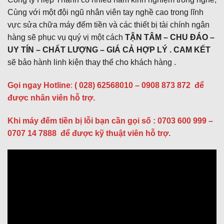
Cùng với một đội ngũ nhân viên tay nghề cao trong lĩnh
vực sửa chữa máy đếm tiền và các thiết bị tài chính ngân
hàng sẽ phục vụ quý vị một cách
TẬN TÂM – CHU ĐÁO –
UY TÍN – CHẤT LƯỢNG – GIÁ CẢ HỢP LÝ . CAM KẾT
sẽ bảo hành linh kiện thay thế cho khách hàng .
Gọi ngay Hotline
:
( 028) 62568010 – 0908 873 872
để
được nhân viên hỗ trợ.
Khi máy đếm tiền bị lỗi bạn cần gọi số : 0703 600 999 –
0707 14 7888 để được kỹ thuật viên hỗ trợ.