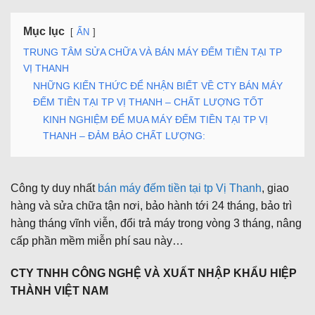
Mục lục
ẨN
TRUNG TÂM SỬA CHỮA VÀ BÁN MÁY ĐẾM TIỀN TẠI TP
VỊ THANH
NHỮNG KIẾN THỨC ĐỂ NHẬN BIẾT VỀ CTY BÁN MÁY
ĐẾM TIỀN TẠI TP VỊ THANH – CHẤT LƯỢNG TỐT
KINH NGHIỆM ĐỂ MUA MÁY ĐẾM TIỀN TẠI TP VỊ
THANH – ĐẢM BẢO CHẤT LƯỢNG:
Công ty duy nhất
bán máy đếm tiền tại tp Vị Thanh
, giao
hàng và sửa chữa tận nơi, bảo hành tới 24 tháng, bảo trì
hàng tháng vĩnh viễn, đổi trả máy trong vòng 3 tháng, nâng
cấp phần mềm miễn phí sau này…
CTY TNHH CÔNG NGHỆ VÀ XUẤT NHẬP KHẨU HIỆP
THÀNH VIỆT NAM