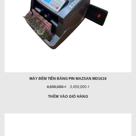
MÁY ĐẾM TIỀN BẰNG PIN MAZSAN MD1618
Giá
Giá
4,590,000 ₫
3,450,000 ₫
trước
ưu
đây:
đãi:
THÊM VÀO GIỎ HÀNG