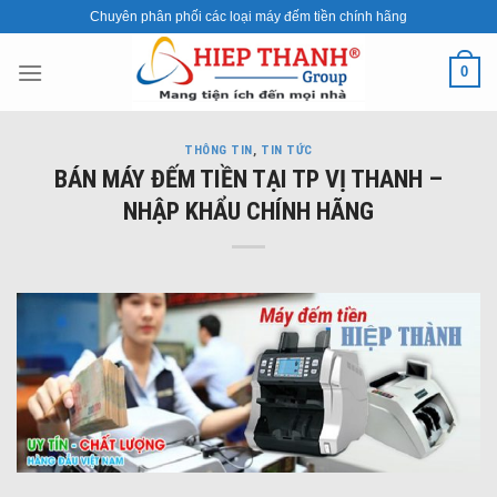
Skip
Chuyên phân phối các loại máy đếm tiền chính hãng
to
content
0
THÔNG TIN
,
TIN TỨC
BÁN MÁY ĐẾM TIỀN TẠI TP VỊ THANH –
NHẬP KHẨU CHÍNH HÃNG