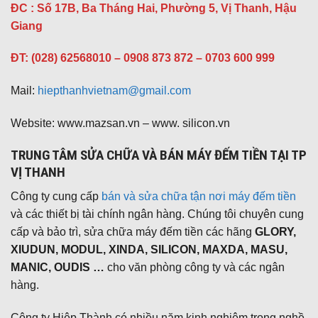
ĐC : Số 17B, Ba Tháng Hai, Phường 5, Vị Thanh, Hậu
Giang
ĐT: (028) 62568010 – 0908 873 872 – 0703 600 999
Mail:
hiepthanhvietnam@gmail.com
Website: www.mazsan.vn – www. silicon.vn
TRUNG TÂM SỬA CHỮA VÀ BÁN MÁY ĐẾM TIỀN TẠI TP
VỊ THANH
Công ty cung cấp
bán và sửa chữa tận nơi máy đếm tiền
và các thiết bị tài chính ngân hàng. Chúng tôi chuyên cung
cấp và bảo trì, sửa chữa máy đếm tiền các hãng
GLORY,
XIUDUN, MODUL, XINDA, SILICON, MAXDA, MASU,
MANIC, OUDIS …
cho văn phòng công ty và các ngân
hàng.
Công ty Hiệp Thành có nhiều năm kinh nghiệm trong nghề,