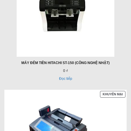
MÁY ĐẾM TIỀN HITACHI ST-150 (CÔNG NGHỆ NHẬT)
0 ₫
Đọc tiếp
SẢN
KHUYẾN MẠI
PHẨ
ĐAN
GIẢ
GIÁ