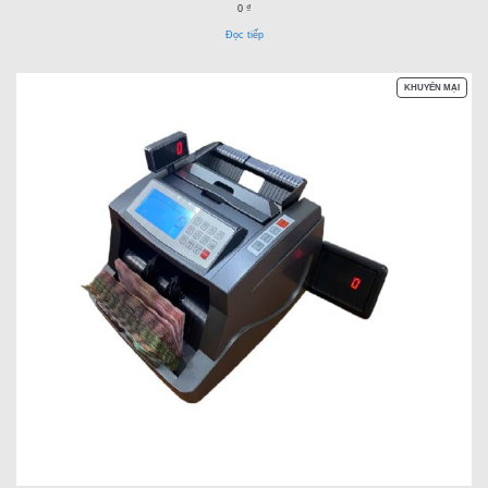
0 ₫
Đọc tiếp
SẢN
KHUYẾN MẠI
PHẨM
ĐANG
GIẢM
GIÁ