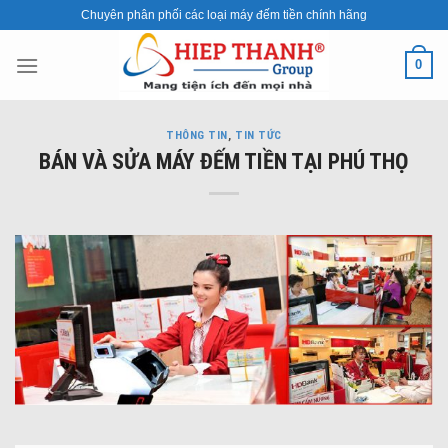
Skip
Chuyên phân phối các loại máy đếm tiền chính hãng
to
content
0
THÔNG TIN
,
TIN TỨC
BÁN VÀ SỬA MÁY ĐẾM TIỀN TẠI PHÚ THỌ