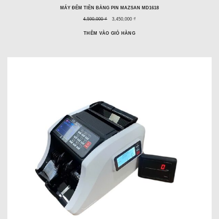
MÁY ĐẾM TIỀN BẰNG PIN MAZSAN MD1618
Giá
Giá
4,590,000 ₫
3,450,000 ₫
trước
ưu
đây:
đãi:
THÊM VÀO GIỎ HÀNG