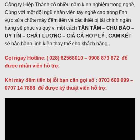
Công ty Hiệp Thành có nhiều năm kinh nghiệm trong nghề,
Cùng với một đội ngũ nhân viên tay nghề cao trong lĩnh
vực sửa chữa máy đếm tiền và các thiết bị tài chính ngân
hàng sẽ phục vụ quý vị một cách
TẬN TÂM – CHU ĐÁO –
UY TÍN – CHẤT LƯỢNG – GIÁ CẢ HỢP LÝ . CAM KẾT
sẽ bảo hành linh kiện thay thế cho khách hàng .
Gọi ngay Hotline
:
( 028) 62568010 – 0908 873 872
để
được nhân viên hỗ trợ.
Khi máy đếm tiền bị lỗi bạn cần gọi số : 0703 600 999 –
0707 14 7888 để được kỹ thuật viên hỗ trợ.