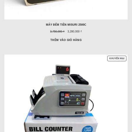
MÁY ĐẾM TIỀN MISURI 2500C
Giá
Giá
3,750,000 ₫
3,280,000 ₫
trước
ưu
đây:
đãi:
THÊM VÀO GIỎ HÀNG
SẢN
KHUYẾN MẠI
PHẨM
ĐANG
GIẢM
GIÁ