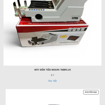
MÁY ĐẾM TIỀN MISURI 7688PLUS
0 ₫
Đọc tiếp
SẢN
KHUYẾN MẠI
PHẨM
ĐANG
GIẢM
GIÁ