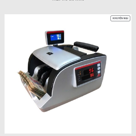
SẢN
KHUYẾN MẠI
PHẨM
ĐANG
GIẢM
GIÁ