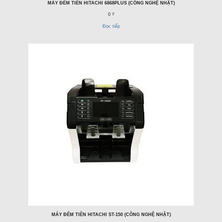
MÁY ĐẾM TIỀN HITACHI 6868PLUS (CÔNG NGHỆ NHẬT)
0 ₫
Đọc tiếp
MÁY ĐẾM TIỀN HITACHI ST-150 (CÔNG NGHỆ NHẬT)