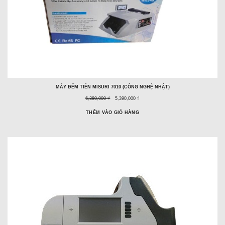
MÁY ĐẾM TIỀN MISURI 7010 (CÔNG NGHỆ NHẬT)
Giá
Giá
6,380,000 ₫
5,390,000 ₫
trước
ưu
đây:
đãi:
THÊM VÀO GIỎ HÀNG