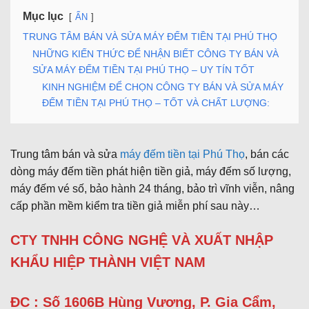
Mục lục
ẨN
TRUNG TÂM BÁN VÀ SỬA MÁY ĐẾM TIỀN TẠI PHÚ THỌ
NHỮNG KIẾN THỨC ĐỂ NHẬN BIẾT CÔNG TY BÁN VÀ
SỬA MÁY ĐẾM TIỀN TẠI PHÚ THỌ – UY TÍN TỐT
KINH NGHIỆM ĐỂ CHỌN CÔNG TY BÁN VÀ SỬA MÁY
ĐẾM TIỀN TẠI PHÚ THỌ – TỐT VÀ CHẤT LƯỢNG:
Trung tâm bán và sửa
máy đếm tiền tại Phú Thọ
, bán các
dòng máy đếm tiền phát hiện tiền giả, máy đếm số lượng,
máy đếm vé số, bảo hành 24 tháng, bảo trì vĩnh viễn, nâng
cấp phần mềm kiểm tra tiền giả miễn phí sau này…
CTY TNHH CÔNG NGHỆ VÀ XUẤT NHẬP
KHẨU HIỆP THÀNH VIỆT NAM
ĐC : Số 1606B Hùng Vương, P. Gia Cẩm,