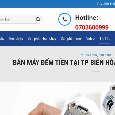
ĐC: 389 Trầ
Hotline:
m
ếm:
0703600999
chủ
Giới thiệu
Sản phẩm bán chạy
Sản phẩm mới
Video
Tin tức
THÔNG TIN
,
TIN TỨC
BÁN MÁY ĐẾM TIỀN TẠI TP BIÊN HÒ