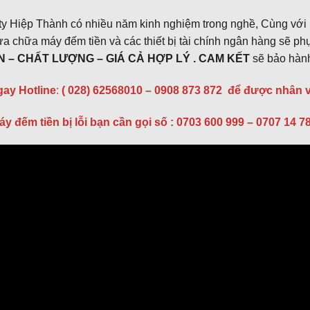
y Hiệp Thành có nhiều năm kinh nghiệm trong nghề, Cùng với m
a chữa máy đếm tiền và các thiết bị tài chính ngân hàng sẽ ph
ÍN – CHẤT LƯỢNG – GIÁ CẢ HỢP LÝ . CAM KẾT
sẽ bảo hành
gay Hotline
:
( 028) 62568010 – 0908 873 872
để được nhân vi
áy đếm tiền bị lỗi bạn cần gọi số : 0703 600 999 – 0707 14 7