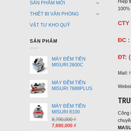
Hiệp 
SẢN PHẨM MỚI
100% 
THIẾT BỊ VĂN PHÒNG
CTY
VẬT TƯ KHO QUỸ
ĐC :
SẢN PHẨM
ĐT: 
MÁY ĐẾM TIỀN
MISURI 2600C
Mail:
MÁY ĐẾM TIỀN
Websi
MISURI 7688PLUS
TRU
MÁY ĐẾM TIỀN
MISURI 8100
Công 
8,790,000
₫
chuyê
Giá
Giá
7,690,000
₫
MASU