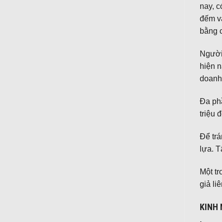
nay, c
đếm và
bằng 
Người 
hiện n
doanh 
Đa ph
triệu 
Để trá
lựa. T
Một tr
giả li
KINH 