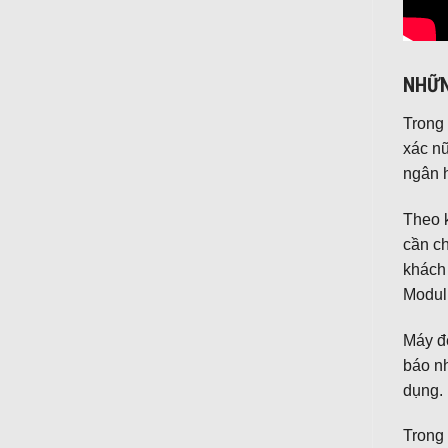
NHỮN
Trong 
xác nữ
ngân 
Theo k
cần ch
khách
Modu
Máy đế
báo nh
dụng.
Trong 