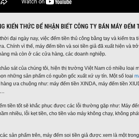
G KIẾN THỨC ĐỂ NHẬN BIẾT CÔNG TY BÁN MÁY ĐẾM T
thời đại ngày nay, việc đếm tiền thủ công bằng tay và kiểm tra
a. Chính vì thế, máy đếm tiền và soi tiền giả đã xuất hiện và t
hàng mà còn ở các cửa hàng, các doanh nghiệp.
hảo sát của chúng tôi, hiện thị trường Việt Nam có nhiều loại m
ọn những sản phẩm có nguồn gốc xuất xứ uy tín. Một số loại
m
 hàng ưa chuộng như: máy đếm tiền XINDA, máy đếm tiền XI
l…
m tiền tốt sẽ khắc phục được các lỗi thường gặp như: Máy đế
ầm nhiều, lỗi kẹt tiền, cho tiền vào máy không chạy, không phát 
các sản phẩm trên, máy đếm soi tiền giả được xem là một tron