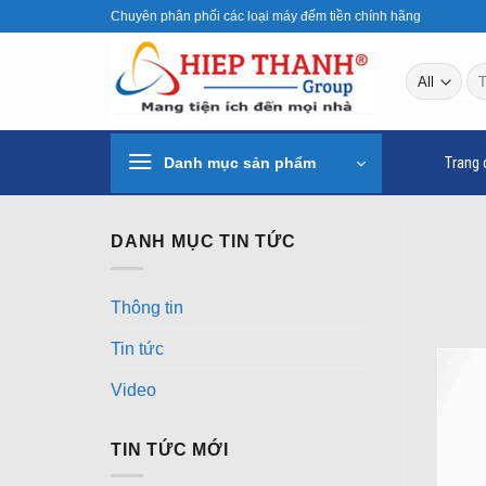
Skip
Chuyên phân phối các loại máy đếm tiền chính hãng
to
content
Tì
ki
Danh mục sản phẩm
Trang 
DANH MỤC TIN TỨC
Thông tin
Tin tức
Video
TIN TỨC MỚI