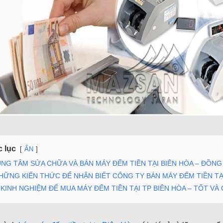
 lục
ẨN
NG TÂM SỬA CHỮA VÀ BÁN MÁY ĐẾM TIỀN TẠI BIÊN HÒA – ĐỒNG
HỮNG KIẾN THỨC ĐỂ NHẬN BIẾT CÔNG TY BÁN MÁY ĐẾM TIỀN TẠI
KINH NGHIỆM ĐỂ MUA MÁY ĐẾM TIỀN TẠI TP BIÊN HÒA – TỐT VÀ