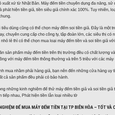
ó xuất xứ từ Nhật Bản. Máy đếm tiền chuyên dụng đa năng, sử 
 phát hiện tiền giả, tiền siêu giả chính xác 100%. Tuy nhiên, l
chung.
tiêu dùng cũng có thể chọn máy đếm soi tiền giả. Đây là một 
ay, chuyên cung cấp cho công ty, tập đoàn lớn, các siêu thị có n
nhỏ lẻ thì có thể chọn mua loại máy đếm tiền và soi tiền giả v
ần sản phẩm máy đếm tiền trên thị trường đều có chất lượng v
đồng với máy đếm tiền thông thường và trên 5 triệu với các máy 
nh mua nhầm phải hàng giả, bạn nên đến những cửa hàng uy tín
ất cả sản phẩm đều phải có bảo hành.
ong những kinh nghiệm để thử máy đếm tiền giả và soi tiền giả t
ên tiếp nhau, Phát hiện tiền lẫn loại nhiều tờ
NGHIỆM ĐỂ MUA MÁY ĐẾM TIỀN TẠI TP BIÊN HÒA – TỐT VÀ