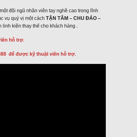
ột đội ngũ nhân viên tay nghề cao trong lĩnh
ục vụ quý vị một cách
TẬN TÂM – CHU ĐÁO –
 linh kiện thay thế cho khách hàng .
ên hỗ trợ.
888 để được kỹ thuật viên hỗ trợ.