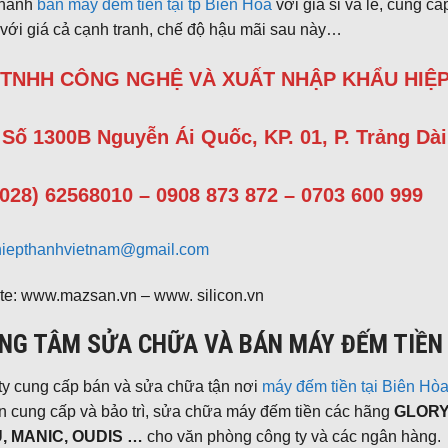
thành
bán máy đếm tiền tại tp Biên Hòa
với giá sỉ và lẽ, cung 
với giá cả cạnh tranh, chế độ hậu mãi sau này…
 TNHH CÔNG NGHỆ VÀ XUẤT NHẬP KHẨU HIỆP
 Số 1300B Nguyễn Ái Quốc, KP. 01, P. Trảng Dài
(028) 62568010 – 0908 873 872 – 0703 600 999
hiepthanhvietnam@gmail.com
te: www.mazsan.vn – www. silicon.vn
NG TÂM SỬA CHỮA VÀ BÁN MÁY ĐẾM TIỀN T
ty cung cấp bán và sửa chữa tận nơi
máy đếm tiền tại Biên Hò
n cung cấp và bảo trì, sửa chữa máy đếm tiền các hãng
GLORY,
, MANIC, OUDIS …
cho văn phòng công ty và các ngân hàng.