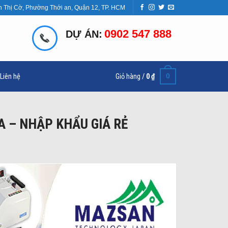
n Thị Cờ, Phường Thới an, Quận 12, TP. HCM
0902 547 888
DỰ ÁN:
0
Liên hệ
Giỏ hàng /
0
₫
A – NHẬP KHẨU GIÁ RẺ