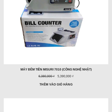
MÁY ĐẾM TIỀN MISURI 7010 (CÔNG NGHỆ NHẬT)
Giá
Giá
6,380,000 ₫
5,390,000 ₫
trước
ưu
đây:
đãi:
THÊM VÀO GIỎ HÀNG