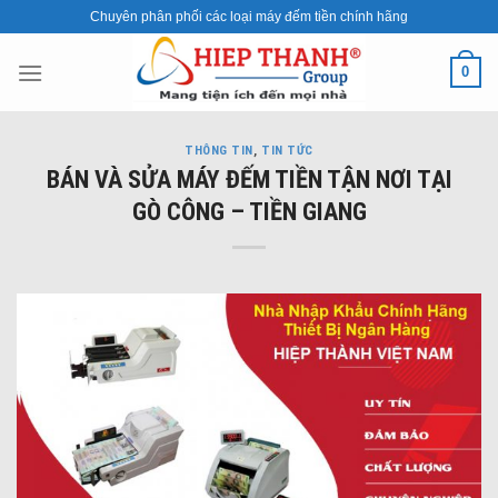
Skip
Chuyên phân phối các loại máy đếm tiền chính hãng
to
content
0
THÔNG TIN
,
TIN TỨC
BÁN VÀ SỬA MÁY ĐẾM TIỀN TẬN NƠI TẠI
GÒ CÔNG – TIỀN GIANG