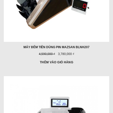
MÁY ĐẾM TIỀN DÙNG PIN MAZSAN BLNH207
Giá
Giá
4,590,000 ₫
3,780,000 ₫
trước
ưu
đây:
đãi:
THÊM VÀO GIỎ HÀNG