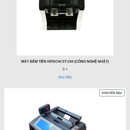
MÁY ĐẾM TIỀN HITACHI ST-150 (CÔNG NGHỆ NHẬT)
0 ₫
Đọc tiếp
SẢN
KHUYẾN MẠI
PHẨ
ĐAN
GIẢ
GIÁ