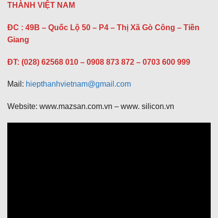
THÀNH VIỆT NAM
ĐC : 49B – Quốc Lộ 50 – P4 – Thị Xã Gò Công – Tiền
Giang
ĐT: (028) 62568 010 – 0908 873 872 – 0703 600 999
Mail:
hiepthanhvietnam@gmail.com
Website: www.mazsan.com.vn – www. silicon.vn