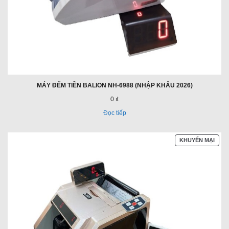
MÁY ĐẾM TIỀN BALION NH-6988 (NHẬP KHẨU 2026)
0 ₫
Đọc tiếp
SẢN
KHUYẾN MẠI
PHẨ
ĐAN
GIẢ
GIÁ