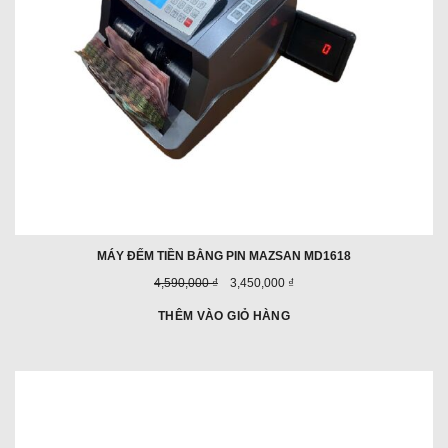
MÁY ĐẾM TIỀN BẰNG PIN MAZSAN MD1618
Giá
Giá
4,590,000 ₫
3,450,000 ₫
trước
ưu
đây:
đãi:
THÊM VÀO GIỎ HÀNG