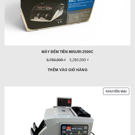
MÁY ĐẾM TIỀN MISURI 2500C
Giá
Giá
3,750,000 ₫
3,280,000 ₫
trước
ưu
đây:
đãi:
THÊM VÀO GIỎ HÀNG
SẢN
KHUYẾN MẠI
PHẨ
ĐAN
GIẢ
GIÁ