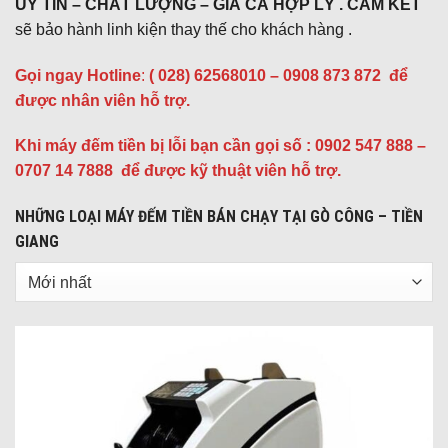
UY TÍN – CHẤT LƯỢNG – GIÁ CẢ HỢP LÝ . CAM KẾT
sẽ bảo hành linh kiện thay thế cho khách hàng .
Gọi ngay Hotline
:
( 028) 62568010 – 0908 873 872
để
được nhân viên hỗ trợ.
Khi máy đếm tiền bị lỗi bạn cần gọi số : 0902 547 888 –
0707 14 7888 để được kỹ thuật viên hỗ trợ.
NHỮNG LOẠI MÁY ĐẾM TIỀN BÁN CHẠY TẠI GÒ CÔNG – TIỀN
GIANG
Sắp
xếp
sản
phẩm
theo