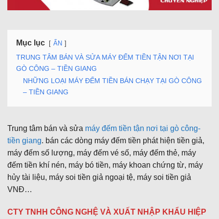
Mục lục
ẨN
TRUNG TÂM BÁN VÀ SỬA MÁY ĐẾM TIỀN TẬN NƠI TẠI
GÒ CÔNG – TIỀN GIANG
NHỮNG LOẠI MÁY ĐẾM TIỀN BÁN CHẠY TẠI GÒ CÔNG
– TIỀN GIANG
Trung tâm bán và sửa
máy đếm tiền tận nơi tại gò công-
tiền giang
. bán các dòng máy đếm tiền phát hiện tiền giả,
máy đếm số lượng, máy đếm vé số, máy đếm thẻ, máy
đếm tiền khí nén, máy bó tiền, máy khoan chứng từ, máy
hủy tài liệu, máy soi tiền giả ngoại tệ, máy soi tiền giả
VNĐ…
CTY TNHH CÔNG NGHỆ VÀ XUẤT NHẬP KHẨU HIỆP