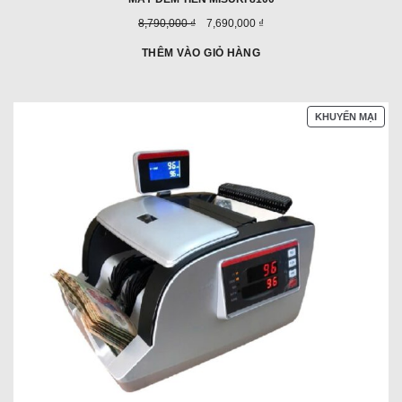
Giá
Giá
8,790,000 ₫
7,690,000 ₫
trước
ưu
đây:
đãi:
THÊM VÀO GIỎ HÀNG
SẢN
KHUYẾN MẠI
PHẨ
ĐAN
GIẢ
GIÁ