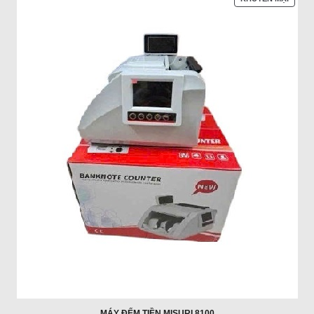
PHẨM
ĐANG
GIẢM
GIÁ
MÁY ĐẾM TIỀN MISURI 8100