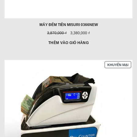
MÁY ĐẾM TIỀN MISURI 0366NEW
Giá
Giá
3,870,000 ₫
3,380,000 ₫
trước
ưu
đây:
đãi:
THÊM VÀO GIỎ HÀNG
SẢN
KHUYẾN MẠI
PHẨ
ĐAN
GIẢ
GIÁ