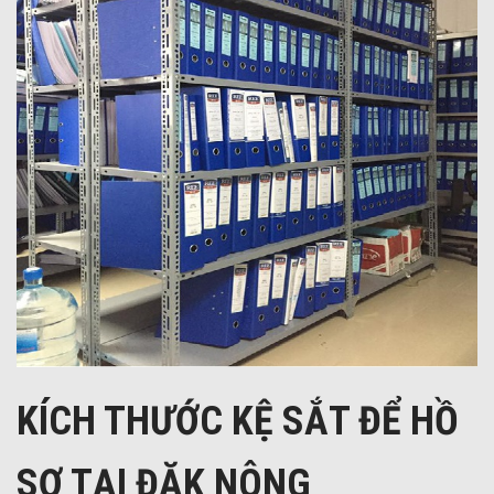
KÍCH THƯỚC KỆ SẮT ĐỂ HỒ
SƠ TẠI ĐĂK NÔNG