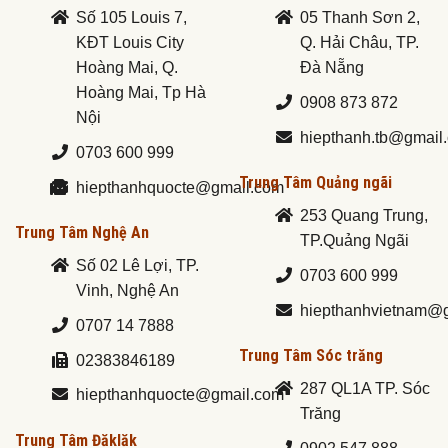
Số 105 Louis 7,
05 Thanh Sơn 2,
KĐT Louis City
Q. Hải Châu, TP.
Hoàng Mai, Q.
Đà Nẵng
Hoàng Mai, Tp Hà
0908 873 872
Nội
hiepthanh.tb@gmail
0703 600 999
Trung Tâm Quảng ngãi
hiepthanhquocte@gmail.com
253 Quang Trung,
Trung Tâm Nghệ An
TP.Quảng Ngãi
Số 02 Lê Lợi, TP.
0703 600 999
Vinh, Nghệ An
hiepthanhvietnam@
0707 14 7888
Trung Tâm Sóc trăng
02383846189
287 QL1A TP. Sóc
hiepthanhquocte@gmail.com
Trăng
Trung Tâm Đăklăk