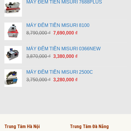
MÁY ĐẾM TIỀN MISURI 7688PLUS
MÁY ĐẾM TIỀN MISURI 8100
Giá
Giá
8,790,000
₫
7,690,000
₫
gốc
hiện
là:
tại
MÁY ĐẾM TIỀN MISURI 0366NEW
8,790,000 ₫.
là:
Giá
Giá
3,870,000
₫
3,380,000
₫
7,690,000 ₫.
gốc
hiện
là:
tại
MÁY ĐẾM TIỀN MISURI 2500C
3,870,000 ₫.
là:
Giá
Giá
3,750,000
₫
3,280,000
₫
3,380,000 ₫.
gốc
hiện
là:
tại
3,750,000 ₫.
là:
3,280,000 ₫.
Trung Tâm Hà Nội
Trung Tâm Đà Nẵng