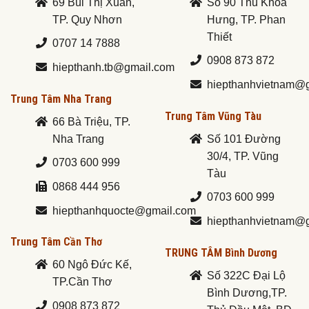
69 Bùi Thị Xuân,
Số 90 Thủ Khoa
TP. Quy Nhơn
Hưng, TP. Phan
Thiết
0707 14 7888
0908 873 872
hiepthanh.tb@gmail.com
hiepthanhvietnam@
Trung Tâm Nha Trang
Trung Tâm Vũng Tàu
66 Bà Triệu, TP.
Nha Trang
Số 101 Đường
30/4, TP. Vũng
0703 600 999
Tàu
0868 444 956
0703 600 999
hiepthanhquocte@gmail.com
hiepthanhvietnam@
Trung Tâm Cần Thơ
TRUNG TÂM Bình Dương
60 Ngô Đức Kế,
Số 322C Đại Lộ
TP.Cần Thơ
Bình Dương,TP.
0908 873 872