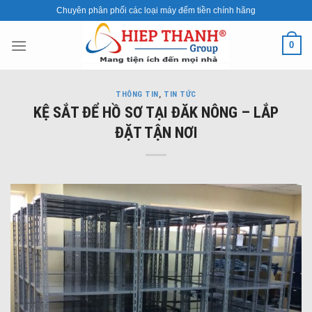
Skip
Chuyên phân phối các loại máy đếm tiền chính hãng
to
content
0
THÔNG TIN
,
TIN TỨC
KỆ SẮT ĐỂ HỒ SƠ TẠI ĐĂK NÔNG – LẮP
ĐẶT TẬN NƠI