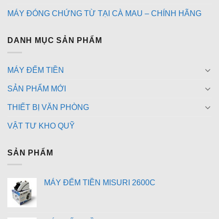
MÁY ĐÓNG CHỨNG TỪ TẠI CÀ MAU – CHÍNH HÃNG
DANH MỤC SẢN PHẨM
MÁY ĐẾM TIỀN
SẢN PHẨM MỚI
THIẾT BỊ VĂN PHÒNG
VẬT TƯ KHO QUỸ
SẢN PHẨM
MÁY ĐẾM TIỀN MISURI 2600C