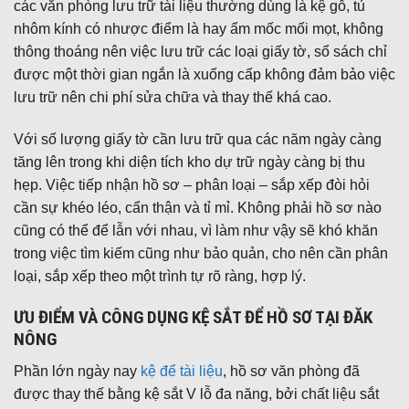
các văn phòng lưu trữ tài liệu thường dùng là kệ gỗ, tủ
nhôm kính có nhược điểm là hay ẩm mốc mối mọt, không
thông thoáng nên việc lưu trữ các loại giấy tờ, sổ sách chỉ
được một thời gian ngắn là xuống cấp không đảm bảo việc
lưu trữ nên chi phí sửa chữa và thay thế khá cao.
Với số lượng giấy tờ cần lưu trữ qua các năm ngày càng
tăng lên trong khi diện tích kho dự trữ ngày càng bị thu
hẹp. Việc tiếp nhận hồ sơ – phân loại – sắp xếp đòi hỏi
cần sự khéo léo, cẩn thận và tỉ mỉ. Không phải hồ sơ nào
cũng có thể để lẫn với nhau, vì làm như vậy sẽ khó khăn
trong việc tìm kiếm cũng như bảo quản, cho nên cần phân
loại, sắp xếp theo một trình tự rõ ràng, hợp lý.
ƯU ĐIỂM VÀ CÔNG DỤNG KỆ SẮT ĐỂ HỒ SƠ TẠ
I ĐĂK
NÔNG
Phần lớn ngày nay
kệ để tài liệu
, hồ sơ văn phòng đã
được thay thế bằng kệ sắt V lỗ đa năng, bởi chất liệu sắt