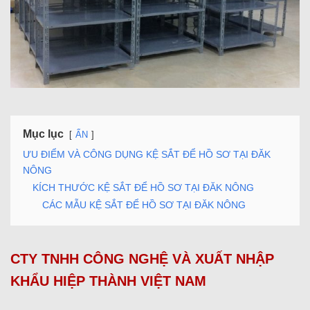
Mục lục
ẨN
ƯU ĐIỂM VÀ CÔNG DỤNG KỆ SẮT ĐỂ HỒ SƠ TẠI ĐĂK
NÔNG
KÍCH THƯỚC KỆ SẮT ĐỂ HỒ SƠ TẠI ĐĂK NÔNG
CÁC MẪU KỆ SẮT ĐỂ HỒ SƠ TẠI ĐĂK NÔNG
CTY TNHH CÔNG NGHỆ VÀ XUẤT NHẬP
KHẨU HIỆP THÀNH VIỆT NAM