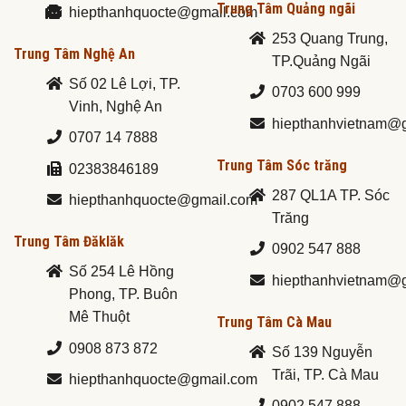
Trung Tâm Quảng ngãi
hiepthanhquocte@gmail.com
253 Quang Trung,
Trung Tâm Nghệ An
TP.Quảng Ngãi
Số 02 Lê Lợi, TP.
0703 600 999
Vinh, Nghệ An
hiepthanhvietnam@
0707 14 7888
Trung Tâm Sóc trăng
02383846189
287 QL1A TP. Sóc
hiepthanhquocte@gmail.com
Trăng
Trung Tâm Đăklăk
0902 547 888
Số 254 Lê Hồng
hiepthanhvietnam@
Phong, TP. Buôn
Mê Thuột
Trung Tâm Cà Mau
0908 873 872
Số 139 Nguyễn
Trãi, TP. Cà Mau
hiepthanhquocte@gmail.com
0902 547 888