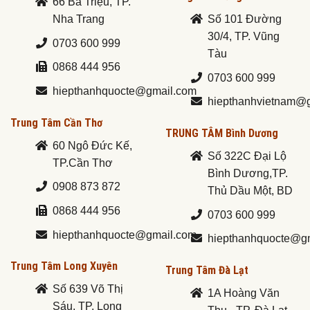
66 Bà Triệu, TP.
Nha Trang
Số 101 Đường
30/4, TP. Vũng
0703 600 999
Tàu
0868 444 956
0703 600 999
hiepthanhquocte@gmail.com
hiepthanhvietnam@
Trung Tâm Cần Thơ
TRUNG TÂM Bình Dương
60 Ngô Đức Kế,
Số 322C Đại Lộ
TP.Cần Thơ
Bình Dương,TP.
0908 873 872
Thủ Dầu Một, BD
0868 444 956
0703 600 999
hiepthanhquocte@gmail.com
hiepthanhquocte@g
Trung Tâm Long Xuyên
Trung Tâm Đà Lạt
Số 639 Võ Thị
1A Hoàng Văn
Sáu, TP. Long