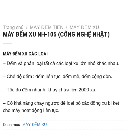
Trang chủ
/
MÁY ĐẾM TIỀN
/
MÁY ĐẾM XU
MÁY ĐẾM XU NH-105 (CÔNG NGHỆ NHẬT)
MÁY ĐẾM XU CÁC LOẠI
– Đếm và phân loại tất cả các loại xu lớn nhỏ khác nhau.
– Chế độ đếm : đếm liên tục, đếm mẻ, đếm cộng dồn.
– Tốc độ đếm nhanh: khay chứa lớn 2000 xu.
– Có khả năng chạy ngược để loại bỏ các đồng xu bị kẹt
cho máy hoạt động liên tục.
Danh mục:
MÁY ĐẾM XU