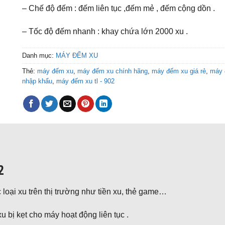
– Chế độ đếm : đếm liên tục ,đếm mẻ , đếm cộng dồn .
– Tốc độ đếm nhanh : khay chứa lớn 2000 xu .
Danh mục:
MÁY ĐẾM XU
Thẻ:
máy đếm xu
,
máy đếm xu chính hãng
,
máy đếm xu giá rẻ
,
máy 
nhập khẩu
,
máy đếm xu tl - 902
2
c loại xu trên thị trường như tiền xu, thẻ game…
 bị kẹt cho máy hoạt động liên tục .