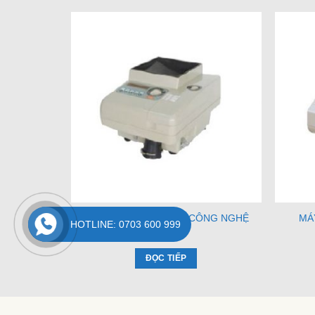
MÁY ĐẾM XU NH-105 (CÔNG NGHỆ
MÁ
HOTLINE: 0703 600 999
NHẬT)
ĐỌC TIẾP