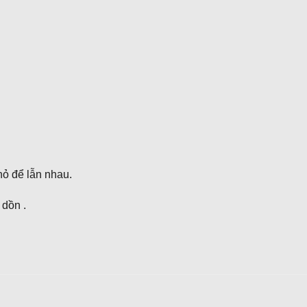
nhỏ để lẫn nhau.
 dồn .