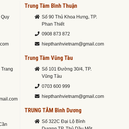
Trung Tâm Bình Thuận
. Quy
Số 90 Thủ Khoa Hưng, TP.
Phan Thiết
0908 873 872
.com
hiepthanhvietnam@gmail.com
Trung Tâm Vũng Tàu
a Trang
Số 101 Đường 30/4, TP.
Vũng Tàu
0703 600 999
hiepthanhvietnam@gmail.com
mail.com
TRUNG TÂM Bình Dương
Số 322C Đại Lộ Bình
.Cần
Dương,TP. Thủ Dầu Một,