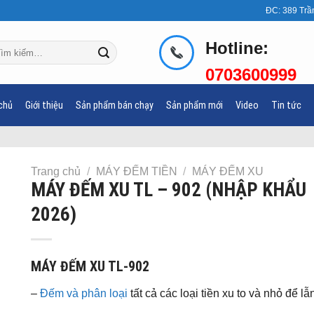
ĐC: 389 Trầ
Hotline:
m
ếm:
0703600999
chủ
Giới thiệu
Sản phẩm bán chạy
Sản phẩm mới
Video
Tin tức
Trang chủ
/
MÁY ĐẾM TIỀN
/
MÁY ĐẾM XU
MÁY ĐẾM XU TL – 902 (NHẬP KHẨU
2026)
MÁY ĐẾM XU TL-902
–
Đếm và phân loại
tất cả các loại tiền xu to và nhỏ để lẫ