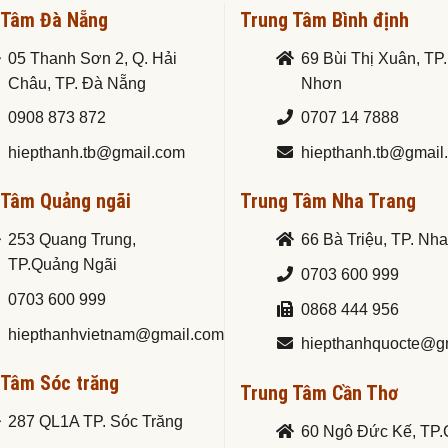
 Tâm Đà Nẵng
Trung Tâm Bình định
05 Thanh Sơn 2, Q. Hải
69 Bùi Thị Xuân, TP
Châu, TP. Đà Nẵng
Nhơn
0908 873 872
0707 14 7888
hiepthanh.tb@gmail.com
hiepthanh.tb@gmail
 Tâm Quảng ngãi
Trung Tâm Nha Trang
253 Quang Trung,
66 Bà Triệu, TP. Nh
TP.Quảng Ngãi
0703 600 999
0703 600 999
0868 444 956
hiepthanhvietnam@gmail.com
hiepthanhquocte@g
 Tâm Sóc trăng
Trung Tâm Cần Thơ
287 QL1A TP. Sóc Trăng
60 Ngô Đức Kế, TP