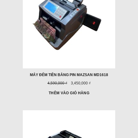
GIÁ
MÁY ĐẾM TIỀN BẰNG PIN MAZSAN MD1618
Giá
Giá
4,590,000 ₫
3,450,000 ₫
trước
ưu
đây:
đãi:
THÊM VÀO GIỎ HÀNG