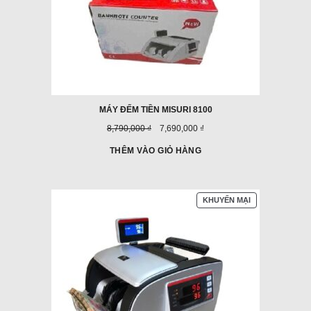
MÁY ĐẾM TIỀN MISURI 8100
Giá
Giá
8,790,000 ₫
7,690,000 ₫
trước
ưu
đây:
đãi:
THÊM VÀO GIỎ HÀNG
SẢN
KHUYẾN MẠI
PHẨM
ĐANG
GIẢM
GIÁ