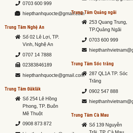
0703 600 999
Trung Tâm Quảng ngãi
hiepthanhquocte@gmail.com
253 Quang Trung,
Trung Tâm Nghệ An
TP.Quảng Ngãi
Số 02 Lê Lợi, TP.
0703 600 999
Vinh, Nghệ An
hiepthanhvietnam@
0707 14 7888
Trung Tâm Sóc trăng
02383846189
287 QL1A TP. Sóc
hiepthanhquocte@gmail.com
Trăng
Trung Tâm Đăklăk
0902 547 888
Số 254 Lê Hồng
hiepthanhvietnam@
Phong, TP. Buôn
Mê Thuột
Trung Tâm Cà Mau
0908 873 872
Số 139 Nguyễn
Trãi, TP. Cà Mau