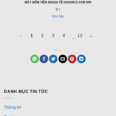
MÁY ĐẾM TIỀN NGOẠI TỆ HOSHICO ATM 999
0 ₫
Đọc tiếp
Điều
TRANG
TRANG
TRANG
TRANG
TRANG
TRANG
TRANG
←
1
2
3
4
12
→
…
hướng
TRƯỚC
1
2
3
4
12
TIẾP
đến
một
trang
khác
DANH MỤC TIN TỨC
Thông tin