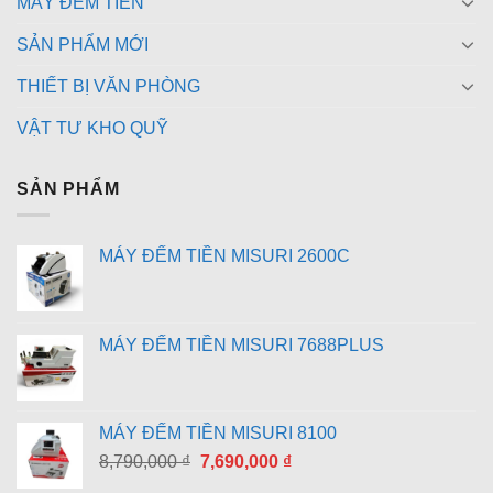
MÁY ĐẾM TIỀN
SẢN PHẨM MỚI
THIẾT BỊ VĂN PHÒNG
VẬT TƯ KHO QUỸ
SẢN PHẨM
MÁY ĐẾM TIỀN MISURI 2600C
MÁY ĐẾM TIỀN MISURI 7688PLUS
MÁY ĐẾM TIỀN MISURI 8100
Giá
Giá
8,790,000
₫
7,690,000
₫
gốc
hiện