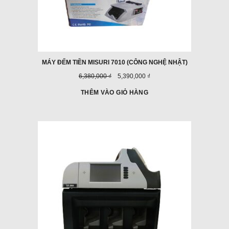
MÁY ĐẾM TIỀN MISURI 7010 (CÔNG NGHỆ NHẬT)
Giá
Giá
6,380,000 ₫
5,390,000 ₫
trước
ưu
đây:
đãi:
THÊM VÀO GIỎ HÀNG