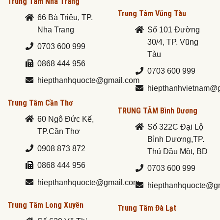
Trung Tâm Nha Trang
Trung Tâm Vũng Tàu
66 Bà Triệu, TP.
Nha Trang
Số 101 Đường
30/4, TP. Vũng
0703 600 999
Tàu
0868 444 956
0703 600 999
hiepthanhquocte@gmail.com
hiepthanhvietnam@
Trung Tâm Cần Thơ
TRUNG TÂM Bình Dương
60 Ngô Đức Kế,
Số 322C Đại Lộ
TP.Cần Thơ
Bình Dương,TP.
0908 873 872
Thủ Dầu Một, BD
0868 444 956
0703 600 999
hiepthanhquocte@gmail.com
hiepthanhquocte@g
Trung Tâm Long Xuyên
Trung Tâm Đà Lạt