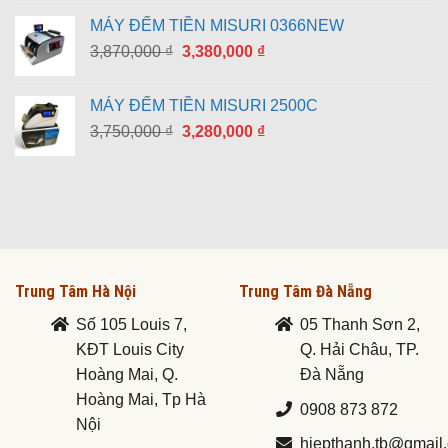
là:
tại
MÁY ĐẾM TIỀN MISURI 0366NEW
8,790,000 ₫.
là:
Giá
Giá
3,870,000
₫
3,380,000
₫
7,690,000 ₫.
gốc
hiện
là:
tại
MÁY ĐẾM TIỀN MISURI 2500C
3,870,000 ₫.
là:
Giá
Giá
3,750,000
₫
3,280,000
₫
3,380,000 ₫.
gốc
hiện
là:
tại
3,750,000 ₫.
là:
3,280,000 ₫.
Trung Tâm Hà Nội
Trung Tâm Đà Nẵng
Số 105 Louis 7,
05 Thanh Sơn 2,
KĐT Louis City
Q. Hải Châu, TP.
Hoàng Mai, Q.
Đà Nẵng
Hoàng Mai, Tp Hà
0908 873 872
Nội
hiepthanh.tb@gmail