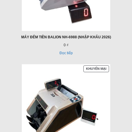
MÁY ĐẾM TIỀN BALION NH-6988 (NHẬP KHẨU 2026)
0 ₫
Đọc tiếp
SẢN
KHUYẾN MẠI
PHẨM
ĐANG
GIẢM
GIÁ