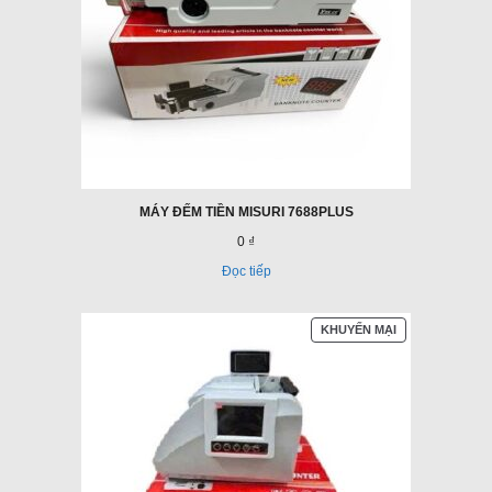
MÁY ĐẾM TIỀN MISURI 7688PLUS
0 ₫
Đọc tiếp
SẢN
KHUYẾN MẠI
PHẨM
ĐANG
GIẢM
GIÁ