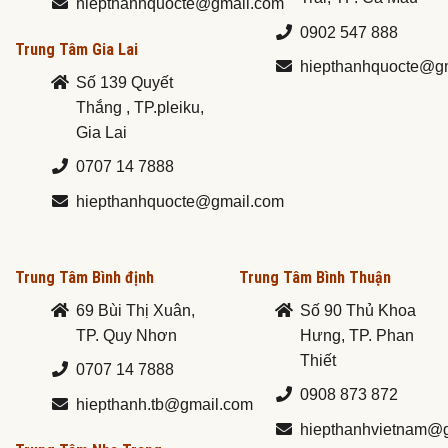
hiepthanhquocte@gmail.com
0902 547 888
Trung Tâm Gia Lai
hiepthanhquocte@g
Số 139 Quyết
Thắng , TP.pleiku,
Gia Lai
0707 14 7888
hiepthanhquocte@gmail.com
Trung Tâm Bình định
Trung Tâm Bình Thuận
69 Bùi Thị Xuân,
Số 90 Thủ Khoa
TP. Quy Nhơn
Hưng, TP. Phan
Thiết
0707 14 7888
0908 873 872
hiepthanh.tb@gmail.com
hiepthanhvietnam@