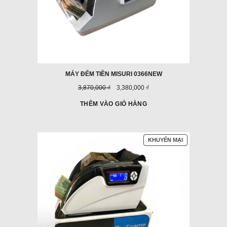
MÁY ĐẾM TIỀN MISURI 0366NEW
Giá
Giá
3,870,000 ₫
3,380,000 ₫
trước
ưu
đây:
đãi:
THÊM VÀO GIỎ HÀNG
SẢN
KHUYẾN MẠI
PHẨM
ĐANG
GIẢM
GIÁ