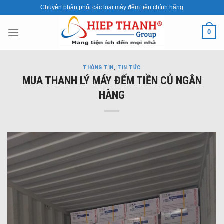
Skip
Chuyên phân phối các loại máy đếm tiền chính hãng
to
content
0
THÔNG TIN
,
TIN TỨC
MUA THANH LÝ MÁY ĐẾM TIỀN CỦ NGÂN
HÀNG