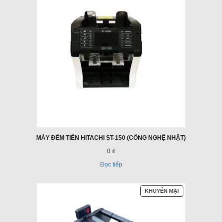
MÁY ĐẾM TIỀN HITACHI ST-150 (CÔNG NGHỆ NHẬT)
0 ₫
Đọc tiếp
SẢN
KHUYẾN MẠI
PHẨM
ĐANG
GIẢM