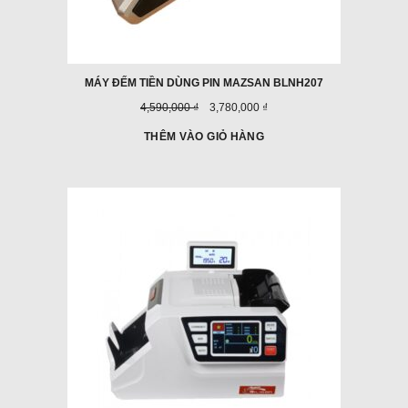
MÁY ĐẾM TIỀN DÙNG PIN MAZSAN BLNH207
Giá
Giá
4,590,000 ₫
3,780,000 ₫
trước
ưu
đây:
đãi:
THÊM VÀO GIỎ HÀNG