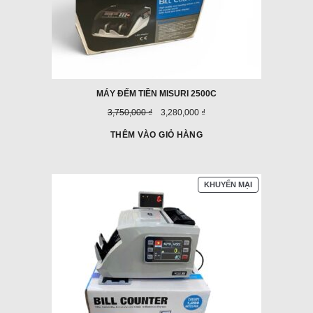
MÁY ĐẾM TIỀN MISURI 2500C
Giá
Giá
3,750,000 ₫
3,280,000 ₫
trước
ưu
đây:
đãi:
THÊM VÀO GIỎ HÀNG
SẢN
KHUYẾN MẠI
PHẨM
ĐANG
GIẢM
GIÁ