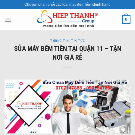
Skip
Chuyên phân phối các loại máy đếm tiền chính hãng
to
content
0
THÔNG TIN
,
TIN TỨC
SỬA MÁY ĐẾM TIỀN TẠI QUẬN 11 – TẬN
NƠI GIÁ RẺ