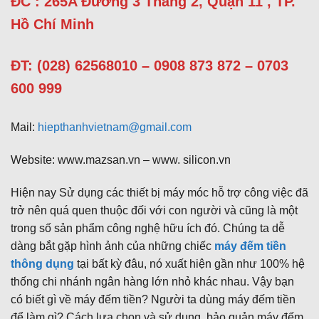
ĐC : 265A Đường 3 Tháng 2, Quận 11 , TP.
Hồ Chí Minh
ĐT: (028) 62568010 – 0908 873 872 – 0703
600 999
Mail:
hiepthanhvietnam@gmail.com
Website: www.mazsan.vn – www. silicon.vn
Hiện nay Sử dụng các thiết bị máy móc hỗ trợ công việc đã
trở nên quá quen thuộc đối với con người và cũng là một
trong số sản phẩm công nghệ hữu ích đó. Chúng ta dễ
dàng bắt gặp hình ảnh của những chiếc
máy đếm tiền
thông dụng
tại bất kỳ đâu, nó xuất hiện gần như 100% hệ
thống chi nhánh ngân hàng lớn nhỏ khác nhau. Vậy bạn
có biết gì về máy đếm tiền? Người ta dùng máy đếm tiền
để làm gì? Cách lựa chọn và sử dụng, bảo quản máy đếm