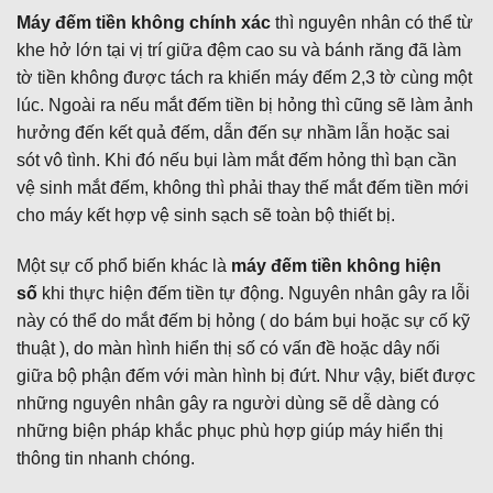
Máy đếm tiền không chính xác
thì nguyên nhân có thể từ
khe hở lớn tại vị trí giữa đệm cao su và bánh răng đã làm
tờ tiền không được tách ra khiến máy đếm 2,3 tờ cùng một
lúc. Ngoài ra nếu mắt đếm tiền bị hỏng thì cũng sẽ làm ảnh
hưởng đến kết quả đếm, dẫn đến sự nhầm lẫn hoặc sai
sót vô tình. Khi đó nếu bụi làm mắt đếm hỏng thì bạn cần
vệ sinh mắt đếm, không thì phải thay thế mắt đếm tiền mới
cho máy kết hợp vệ sinh sạch sẽ toàn bộ thiết bị.
Một sự cố phổ biến khác là
máy đếm tiền không hiện
số
khi thực hiện đếm tiền tự động. Nguyên nhân gây ra lỗi
này có thể do mắt đếm bị hỏng ( do bám bụi hoặc sự cố kỹ
thuật ), do màn hình hiển thị số có vấn đề hoặc dây nối
giữa bộ phận đếm với màn hình bị đứt. Như vậy, biết được
những nguyên nhân gây ra người dùng sẽ dễ dàng có
những biện pháp khắc phục phù hợp giúp máy hiển thị
thông tin nhanh chóng.