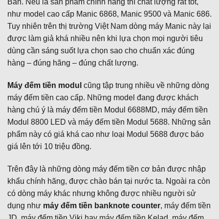
Bản. Nếu là sản phẩm chính hãng thì chất lượng rất tốt,
như model cao cấp Manic 6868, Manic 9500 và Manic 686.
Tuy nhiên trên thị trường Việt Nam dòng máy Manic này lại
được làm giả khá nhiều nên khi lựa chọn mọi người tiêu
dùng cần sáng suốt lựa chọn sao cho chuẩn xác đúng
hàng – đúng hãng – đúng chất lượng.
Máy đếm tiền modul
cũng tập trung nhiều về những dòng
máy đếm tiền cao cấp. Những model đang được khách
hàng chú ý là máy đếm tiền Modul 6688MD, máy đếm tiền
Modul 8800 LED và máy đếm tiền Modul 5688. Những sản
phẩm này có giá khá cao như loại Modul 5688 được báo
giá lên tới 10 triệu đồng.
Trên đây là những dòng máy đếm tiền cơ bản được nhập
khẩu chính hãng, được chào bán tại nước ta. Ngoài ra còn
có dòng máy khác nhưng không được nhiều người sử
dụng như
máy đếm tiền banknote counter
, máy đếm tiền
JD, máy đếm tiền Viki hay máy đếm tiền Kelad, máy đếm