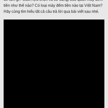
tiền như thế nào? Có loại máy đếm tiền nào tại Việt Nam?
Hãy cùng tìm hiểu tất cả câu trả lời qua bài viết sau nhé.