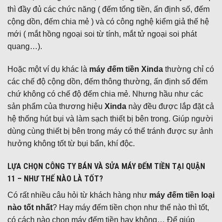
thì đầy đủ các chức năng ( đếm tổng tiền, ấn định số, đếm
cộng dồn, đếm chia mẻ ) và có công nghệ kiểm giả thế hệ
mới ( mắt hồng ngoại soi từ tính, mắt tử ngoại soi phát
quang…).
Hoặc một ví dụ khác là
máy đếm tiền Xinda
thường chỉ có
các chế độ cộng dồn, đếm thông thường, ấn định số đếm
chứ không có chế độ đếm chia mẻ. Nhưng hầu như các
sản phẩm của thương hiệu
Xinda
này đều được lắp đặt cả
hệ thống hút bụi và làm sạch thiết bị bên trong. Giúp người
dùng cùng thiết bị bên trong máy có thể tránh được sự ảnh
hưởng không tốt từ bụi bẩn, khí độc.
LỰA CHỌN CÔNG TY BÁN VÀ SỬA MÁY ĐẾM TIỀN TẠI QUẬN
11 – NHƯ THẾ NÀO LÀ TỐT?
Có rất nhiều câu hỏi từ khách hàng như
máy đếm tiền loại
nào tốt nhất
? Hay máy đếm tiền chọn như thế nào thì tốt,
có cách nào chọn máy đếm tiền hay không… Để giúp