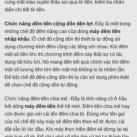
cùng mắt màu xuyên thấu soi qua tờ tiền, kiểm tra nhận
diện chi tiết tờ tiền.
Chức năng đếm tiền cộng dồn tiện lợi:
Đây là một trong
những chế độ đếm nâng cao của dòng
máy đếm tiền
nhập khẩu
. Ở chế độ cộng dồn thì thiết bị tự động sử
dụng chương trình đếm cộng các tổng với nhau. Khi đếm
một số tiền lớn thì chương trình đếm này thật sự có tác
dụng rất hữu ích. Nó mang đến kết quả chính xác khi đếm
một số lượng tiền lớn tiền mặt mà không lo bị nhầm lẫn.
Để bật chế độ đếm cộng dồn thì ta cần sử dụng phím Add
để chọn chế độ cộng dồn tự động.
Chức năng đếm tiền chia mẻ : Đây là tính năng có ở hầu
hết dòng
máy đếm tiền
thế hệ mới. Đếm tiền chia mẻ hay
còn được gọi với cái tên đếm chia tờ. Đúng như tên gọi
của nó chế độ này máy sẽ đếm tiền theo số tờ được cài
đặt sẵn từ lúc đầu. Khi máy thực hiện đếm sẽ dừng lại tại
giới hạn số tờ. Để chia nhỏ số tiền lớn và bó lại thành tập