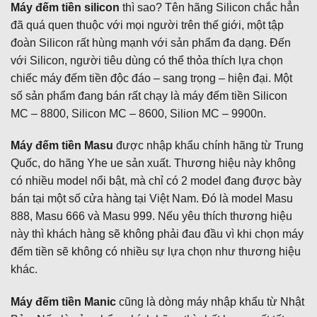
Máy đếm tiền silicon
thì sao? Tên hãng Silicon chắc hẳn
đã quá quen thuộc với mọi người trên thế giới, một tập
đoàn Silicon rất hùng mạnh với sản phẩm đa dạng. Đến
với Silicon, người tiêu dùng có thể thỏa thích lựa chọn
chiếc máy đếm tiền độc đáo – sang trọng – hiện đại. Một
số sản phẩm đang bán rất chạy là máy đếm tiền Silicon
MC – 8800, Silicon MC – 8600, Silion MC – 9900n.
Máy đếm tiền Masu
được nhập khẩu chính hãng từ Trung
Quốc, do hãng Yhe ue sản xuất. Thương hiệu này không
có nhiều model nổi bật, mà chỉ có 2 model đang được bày
bán tại một số cửa hàng tại Việt Nam. Đó là model Masu
888, Masu 666 và Masu 999. Nếu yêu thích thương hiệu
này thì khách hàng sẽ không phải đau đầu vì khi chọn máy
đếm tiền sẽ không có nhiều sự lựa chọn như thương hiệu
khác.
Máy đếm tiền Manic
cũng là dòng máy nhập khẩu từ Nhật