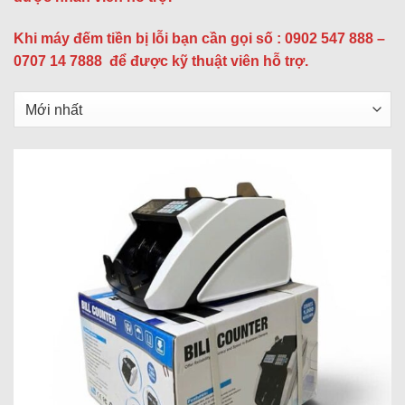
Khi máy đếm tiền bị lỗi bạn cần gọi số : 0902 547 888 –
0707 14 7888 để được kỹ thuật viên hỗ trợ.
Sắp
xếp
sản
phẩm
theo