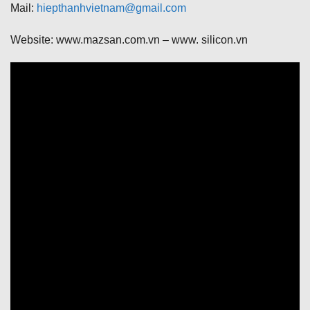
Mail:
hiepthanhvietnam@gmail.com
Website: www.mazsan.com.vn – www. silicon.vn