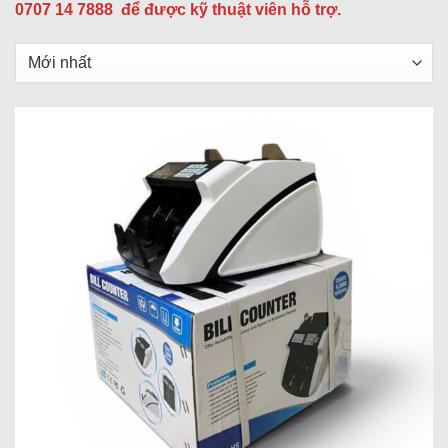
0707 14 7888 để được kỹ thuật viên hỗ trợ.
Sắp
xếp
sản
phẩm
theo