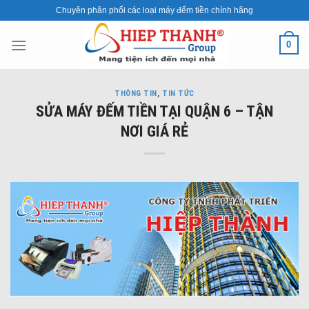
Skip
Chuyên phân phối các loại máy đếm tiền chính hãng
to
content
0
THÔNG TIN
,
TIN TỨC
SỬA MÁY ĐẾM TIỀN TẠI QUẬN 6 – TẬN
NƠI GIÁ RẺ