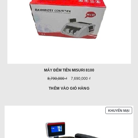
MÁY ĐẾM TIỀN MISURI 8100
Giá
Giá
8,790,000 ₫
7,690,000 ₫
trước
ưu
đây:
đãi:
THÊM VÀO GIỎ HÀNG
SẢN
KHUYẾN MẠI
PHẨ
ĐAN
GIẢ
GIÁ