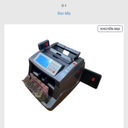
0 ₫
Đọc tiếp
SẢN
KHUYẾN MẠI
PHẨ
ĐAN
GIẢ
GIÁ