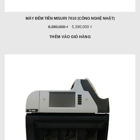
MÁY ĐẾM TIỀN MISURI 7010 (CÔNG NGHỆ NHẬT)
Giá
Giá
6,380,000 ₫
5,390,000 ₫
trước
ưu
đây:
đãi:
THÊM VÀO GIỎ HÀNG