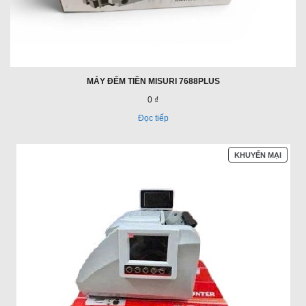
MÁY ĐẾM TIỀN MISURI 7688PLUS
0 ₫
Đọc tiếp
SẢN
KHUYẾN MẠI
PHẨM
ĐANG
GIẢM
GIÁ