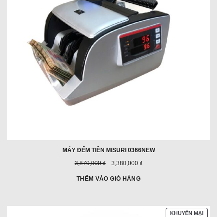
MÁY ĐẾM TIỀN MISURI 0366NEW
Giá
Giá
3,870,000 ₫
3,380,000 ₫
trước
ưu
đây:
đãi:
THÊM VÀO GIỎ HÀNG
SẢN
KHUYẾN MẠI