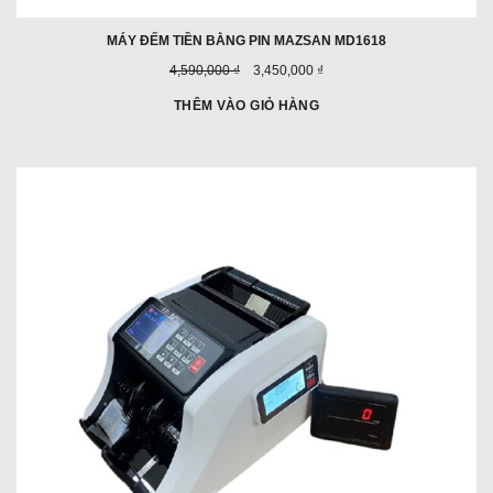
MÁY ĐẾM TIỀN BẰNG PIN MAZSAN MD1618
Giá
Giá
4,590,000 ₫
3,450,000 ₫
trước
ưu
đây:
đãi:
THÊM VÀO GIỎ HÀNG