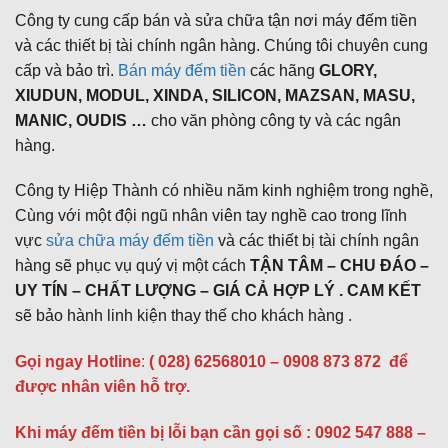
Công ty cung cấp bán và sửa chữa tận nơi máy đếm tiền
và các thiết bị tài chính ngân hàng. Chúng tôi chuyên cung
cấp và bảo trì.
Bán máy đếm tiền
các hãng
GLORY,
XIUDUN, MODUL, XINDA, SILICON, MAZSAN, MASU,
MANIC, OUDIS …
cho văn phòng công ty và các ngân
hàng.
Công ty Hiệp Thành có nhiều năm kinh nghiệm trong nghề,
Cùng với một đội ngũ nhân viên tay nghề cao trong lĩnh
vực
sửa chữa máy đếm tiền
và các thiết bị tài chính ngân
hàng sẽ phục vụ quý vị một cách
TẬN TÂM – CHU ĐÁO –
UY TÍN – CHẤT LƯỢNG – GIÁ CẢ HỢP LÝ . CAM KẾT
sẽ bảo hành linh kiện thay thế cho khách hàng .
Gọi ngay Hotline
:
( 028) 62568010 – 0908 873 872
để
được nhân viên hỗ trợ.
Khi máy đếm tiền bị lỗi bạn cần gọi số : 0902 547 888 –