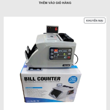
đây:
đãi:
THÊM VÀO GIỎ HÀNG
SẢN
KHUYẾN MẠI
PHẨ
ĐAN
GIẢ
GIÁ