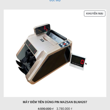
Đọc tiếp
SẢN
KHUYẾN MẠI
PHẨ
ĐAN
GIẢ
GIÁ
MÁY ĐẾM TIỀN DÙNG PIN MAZSAN BLNH207
Giá
Giá
4,590,000 ₫
3,780,000 ₫