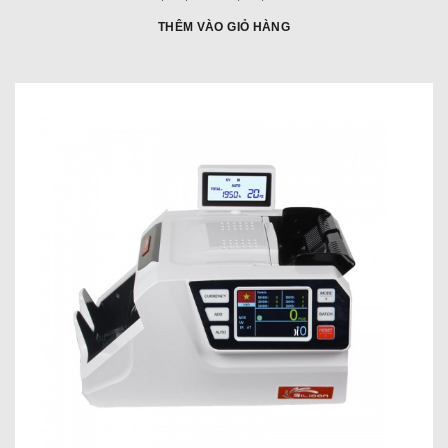
trước
ưu
đây:
đãi:
THÊM VÀO GIỎ HÀNG