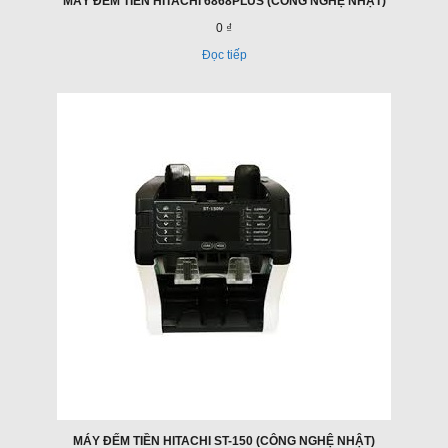
MÁY ĐẾM TIỀN HITACHI 6868PLUS (CÔNG NGHỆ NHẬT)
0 ₫
Đọc tiếp
MÁY ĐẾM TIỀN HITACHI ST-150 (CÔNG NGHỆ NHẬT)