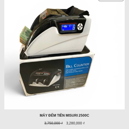
PHẨ
ĐAN
GIẢ
GIÁ
MÁY ĐẾM TIỀN MISURI 2500C
Giá
Giá
3,750,000 ₫
3,280,000 ₫
trước
ưu