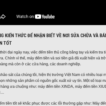
G KIẾN THỨC ĐỂ NHẬN BIẾT VỀ NƠI SỬA CHỮA VÀ BÁ
ÍN TỐT
thời đại ngày nay, việc đếm tiền thủ công bằng tay và kiểm tra
a. Chính vì thế, máy đếm tiền và soi tiền giả đã xuất hiện và t
hàng mà còn ở các cửa hàng, các doanh nghiệp.
hảo sát của chúng tôi, hiện thị trường Việt Nam có nhiều loại m
ọn những sản phẩm có nguồn gốc xuất xứ uy tín. Một số loại m
 hàng ưa chuộng như: máy đếm tiền XINDA, máy đếm tiền XI
l…
m tiền tốt sẽ khắc phục được các lỗi thường gặp như: Máy đế