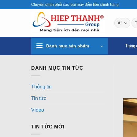
Skip
Chuyên phân phối các loại máy đếm tiền chính hãng
to
content
Tì
ki
Danh mục sản phẩm
Trang 
DANH MỤC TIN TỨC
Thông tin
Tin tức
Video
TIN TỨC MỚI