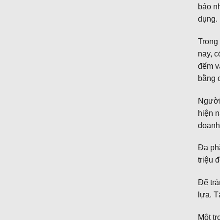
báo nh
dụng.
Trong 
nay, c
đếm và
bằng 
Người 
hiện n
doanh 
Đa ph
triệu 
Để trá
lựa. T
Một tr