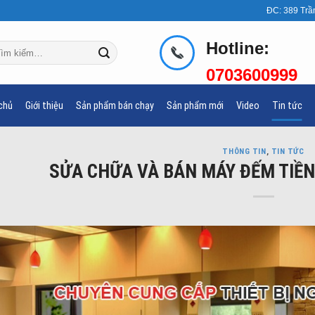
ĐC: 389 Trầ
Hotline:
m
ếm:
0703600999
chủ
Giới thiệu
Sản phẩm bán chạy
Sản phẩm mới
Video
Tin tức
THÔNG TIN
,
TIN TỨC
SỬA CHỮA VÀ BÁN MÁY ĐẾM TIỀN 