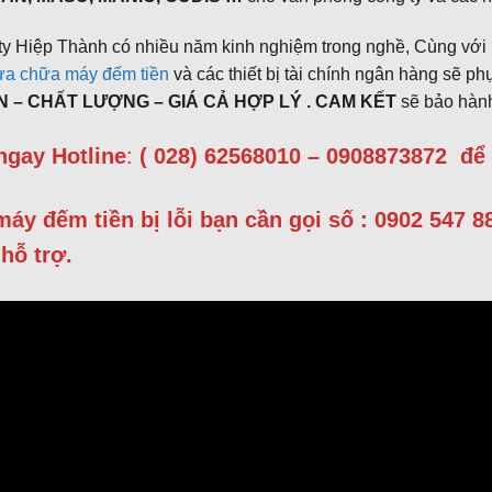
y Hiệp Thành có nhiều năm kinh nghiệm trong nghề, Cùng với m
ửa chữa máy đếm tiền
và các thiết bị tài chính ngân hàng sẽ ph
ÍN – CHẤT LƯỢNG – GIÁ CẢ HỢP LÝ . CAM KẾT
sẽ bảo hành
ngay Hotline
:
( 028) 62568010 – 0908873872
để
máy đếm tiền bị lỗi bạn cần gọi số : 0902 547 
 hỗ trợ.