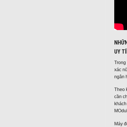
NHỮN
UY T
Trong 
xác nữ
ngân 
Theo k
cần ch
khách
MOdu
Máy đế