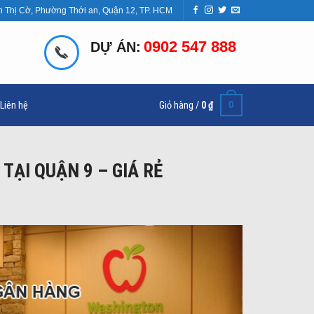
n Thị Cờ, Phường Thới an, Quận 12, TP. HCM
0902 547 888
DỰ ÁN:
0
Liên hệ
Giỏ hàng /
0
₫
TẠI QUẬN 9 – GIÁ RẺ