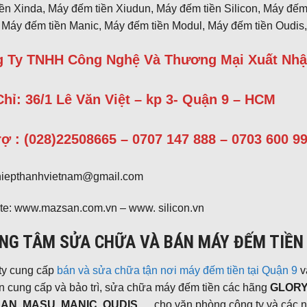
ền Xinda, Máy đếm tiền Xiudun, Máy đếm tiền Silicon, Máy đếm 
 Máy đếm tiền Manic, Máy đếm tiền Modul, Máy đếm tiền Oudi
 Ty TNHH Công Nghệ Và Thương Mại Xuất Nhậ
Chỉ: 36/1 Lê Văn Việt – kp 3- Quận 9 – HCM
rợ : (028)22508665 – 0707 147 888 – 0703 600 9
 hiepthanhvietnam@gmail.com
te: www.mazsan.com.vn – www. silicon.vn
NG TÂM SỬA CHỮA VÀ BÁN MÁY ĐẾM TIỀN 
ty cung cấp
bán và sửa chữa tận nơi máy đếm tiền tại Quận 9
và
n cung cấp và bảo trì, sửa chữa máy đếm tiền các hãng
GLORY,
AN, MASU, MANIC, OUDIS …
cho văn phòng công ty và các 