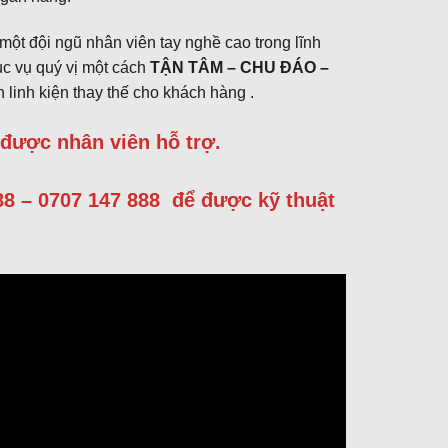
ột đội ngũ nhân viên tay nghề cao trong lĩnh
ục vụ quý vị một cách
TẬN TÂM – CHU ĐÁO –
 linh kiện thay thế cho khách hàng .
 được nhân viên hỗ trợ.
888 – 0707 147 888 để được kỹ thuật