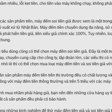
ầm nhiều, lỗi kẹt tiền, cho tiền vào máy không chạy, không phát 
các sản phẩm trên, máy đếm soi tiền giả được xem là một tron
ó xuất xứ từ Nhật Bản. Máy đếm tiền chuyên dụng đa năng, sử 
 phát hiện tiền giả, tiền siêu giả chính xác 100%. Tuy nhiên, l
chung.
tiêu dùng cũng có thể chọn máy đếm soi tiền giả. Đây là một 
ay, chuyên cung cấp cho công ty, tập đoàn lớn, các siêu thị có n
nhỏ lẻ thì có thể chọn mua loại máy đếm tiền và soi tiền giả v
ần sản phẩm máy đếm tiền trên thị trường đều có chất lượng v
đồng với máy đếm tiền thông thường và trên 5 triệu với các máy 
nh mua nhầm phải hàng giả, bạn nên đến những cửa hàng uy tín
ất cả sản phẩm đều phải có bảo hành.
ong những kinh nghiệm để thử máy đếm tiền giả và soi tiền giả t