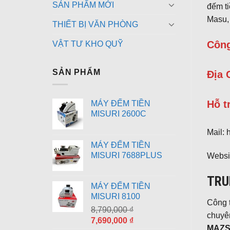
SẢN PHẨM MỚI
đếm ti
Masu,
THIẾT BỊ VĂN PHÒNG
Công
VẬT TƯ KHO QUỸ
SẢN PHẨM
Địa 
Hỗ t
MÁY ĐẾM TIỀN
MISURI 2600C
Mail:
MÁY ĐẾM TIỀN
MISURI 7688PLUS
Websi
TRU
MÁY ĐẾM TIỀN
MISURI 8100
Công 
8,790,000
₫
chuyê
Giá
Giá
7,690,000
₫
MAZS