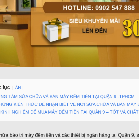
 lục
ẨN
NG TÂM SỬA CHỮA VÀ BÁN MÁY ĐẾM TIỀN TẠI QUẬN 9 -TPHCM
HỮNG KIẾN THỨC ĐỂ NHẬN BIẾT VỀ NƠI SỬA CHỮA VÀ BÁN MÁY Đ
KINH NGHIỆM ĐỂ MUA MÁY ĐẾM TIỀN TẠI QUẬN 9 – TỐT VÀ CHẤ
ữa bảo trì máy đếm tiền và các thiết bị ngân hàng tại Quận 9