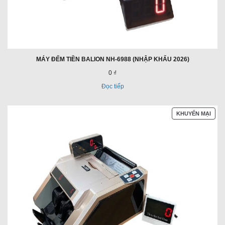
MÁY ĐẾM TIỀN BALION NH-6988 (NHẬP KHẨU 2026)
0 ₫
Đọc tiếp
SẢN
KHUYẾN MẠI
PHẨ
ĐAN
GIẢ
GIÁ