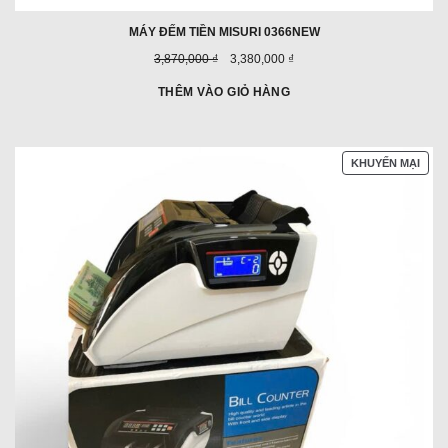
MÁY ĐẾM TIỀN MISURI 0366NEW
Giá
Giá
3,870,000 ₫
3,380,000 ₫
trước
ưu
đây:
đãi:
THÊM VÀO GIỎ HÀNG
SẢN
KHUYẾN MẠI
PHẨ
ĐAN
GIẢ
GIÁ