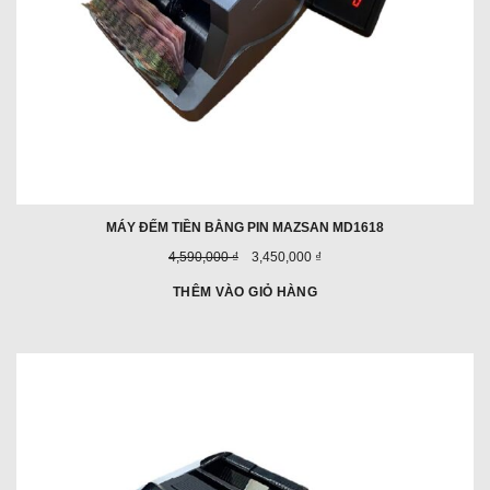
MÁY ĐẾM TIỀN BẰNG PIN MAZSAN MD1618
Giá
Giá
4,590,000 ₫
3,450,000 ₫
trước
ưu
đây:
đãi:
THÊM VÀO GIỎ HÀNG