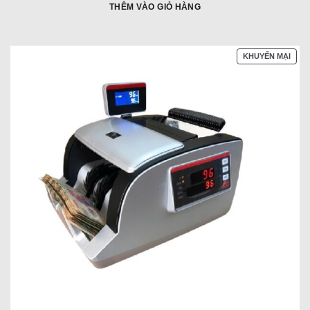
đây:
đãi:
THÊM VÀO GIỎ HÀNG
SẢN
KHUYẾN MẠI
PHẨ
ĐAN
GIẢ
GIÁ