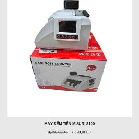
GIÁ
MÁY ĐẾM TIỀN MISURI 8100
Giá
Giá
8,790,000 ₫
7,690,000 ₫
trước
ưu