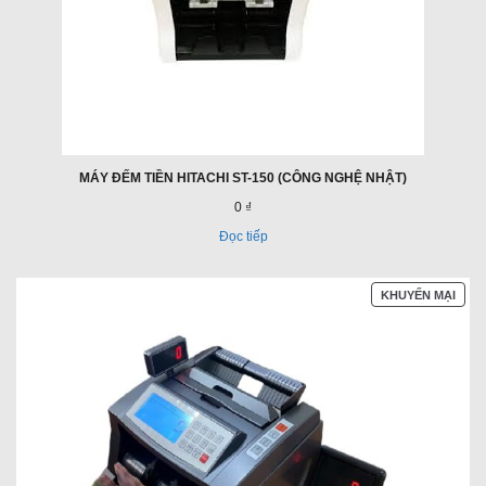
MÁY ĐẾM TIỀN HITACHI ST-150 (CÔNG NGHỆ NHẬT)
0 ₫
Đọc tiếp
SẢN
KHUYẾN MẠI
PHẨ
ĐAN
GIẢ
GIÁ