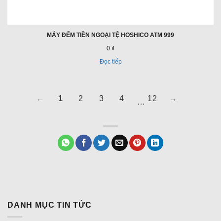
MÁY ĐẾM TIỀN NGOẠI TỆ HOSHICO ATM 999
0 ₫
Đọc tiếp
Điều
TRANG
TRANG
TRANG
TRANG
TRANG
TRANG
TRANG
←
1
2
3
4
12
→
…
hướng
TRƯỚC
1
2
3
4
12
TIẾP
đến
một
trang
khác
DANH MỤC TIN TỨC