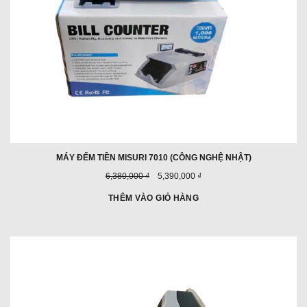
MÁY ĐẾM TIỀN MISURI 7010 (CÔNG NGHỆ NHẬT)
Giá
Giá
6,380,000 ₫
5,390,000 ₫
trước
ưu
đây:
đãi:
THÊM VÀO GIỎ HÀNG