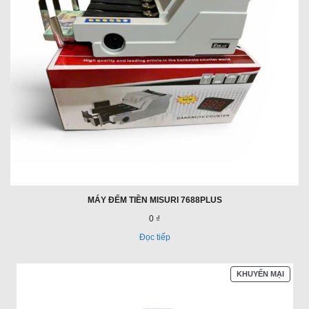
MÁY ĐẾM TIỀN MISURI 7688PLUS
0 ₫
Đọc tiếp
SẢN
KHUYẾN MẠI
PHẨM
ĐANG
GIẢM