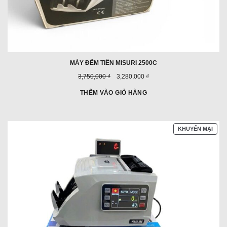
MÁY ĐẾM TIỀN MISURI 2500C
Giá
Giá
3,750,000 ₫
3,280,000 ₫
trước
ưu
đây:
đãi:
THÊM VÀO GIỎ HÀNG
SẢN
KHUYẾN MẠI
PHẨ
ĐAN
GIẢ
GIÁ