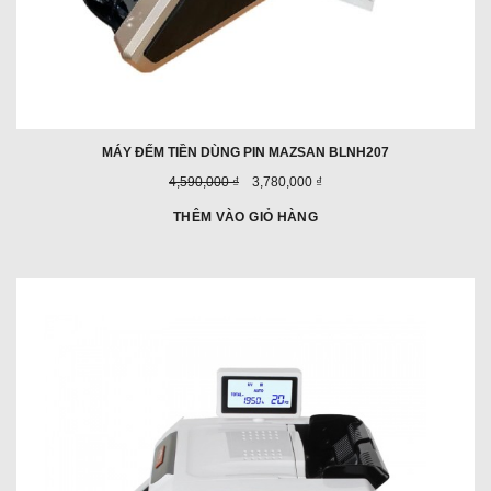
MÁY ĐẾM TIỀN DÙNG PIN MAZSAN BLNH207
Giá
Giá
4,590,000 ₫
3,780,000 ₫
trước
ưu
đây:
đãi:
THÊM VÀO GIỎ HÀNG