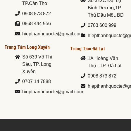
Số 322C Đại Lộ
TP.Cần Thơ
Bình Dương,TP.
0908 873 872
Thủ Dầu Một, BD
0868 444 956
0703 600 999
hiepthanhquocte@gmail.com
hiepthanhquocte@g
Trung Tâm Long Xuyên
Trung Tâm Đà Lạt
Số 639 Võ Thị
1A Hoàng Văn
Sáu, TP. Long
Thụ - TP. Đà Lạt
Xuyên
0908 873 872
0707 14 7888
hiepthanhquocte@g
hiepthanhquocte@gmail.com