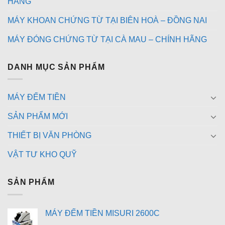
HÃNG
MÁY KHOAN CHỨNG TỪ TẠI BIÊN HOÀ – ĐỒNG NAI
MÁY ĐÓNG CHỨNG TỪ TẠI CÀ MAU – CHÍNH HÃNG
DANH MỤC SẢN PHẨM
MÁY ĐẾM TIỀN
SẢN PHẨM MỚI
THIẾT BỊ VĂN PHÒNG
VẬT TƯ KHO QUỸ
SẢN PHẨM
MÁY ĐẾM TIỀN MISURI 2600C