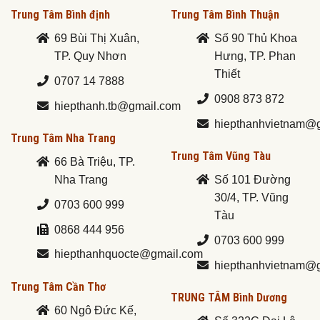
Trung Tâm Bình định
Trung Tâm Bình Thuận
69 Bùi Thị Xuân,
Số 90 Thủ Khoa
TP. Quy Nhơn
Hưng, TP. Phan
Thiết
0707 14 7888
0908 873 872
hiepthanh.tb@gmail.com
hiepthanhvietnam@
Trung Tâm Nha Trang
Trung Tâm Vũng Tàu
66 Bà Triệu, TP.
Nha Trang
Số 101 Đường
30/4, TP. Vũng
0703 600 999
Tàu
0868 444 956
0703 600 999
hiepthanhquocte@gmail.com
hiepthanhvietnam@
Trung Tâm Cần Thơ
TRUNG TÂM Bình Dương
60 Ngô Đức Kế,