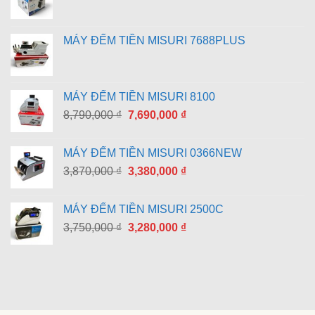
MÁY ĐẾM TIỀN MISURI 7688PLUS
MÁY ĐẾM TIỀN MISURI 8100
Giá
Giá
8,790,000
₫
7,690,000
₫
gốc
hiện
là:
tại
MÁY ĐẾM TIỀN MISURI 0366NEW
8,790,000 ₫.
là:
Giá
Giá
3,870,000
₫
3,380,000
₫
7,690,000 ₫.
gốc
hiện
là:
tại
MÁY ĐẾM TIỀN MISURI 2500C
3,870,000 ₫.
là:
Giá
Giá
3,750,000
₫
3,280,000
₫
3,380,000 ₫.
gốc
hiện
là:
tại
3,750,000 ₫.
là:
3,280,000 ₫.