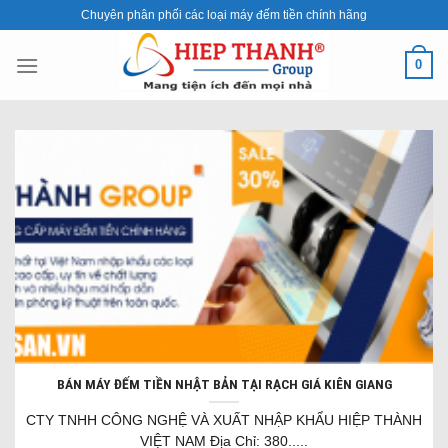
Skip
Chuyên phân phối các loại máy đếm tiền chính hãng
to
content
0
BÁN MÁY ĐẾM TIỀN NHẬT BẢN TẠI RẠCH GIÁ KIÊN GIANG
CTY TNHH CÔNG NGHỆ VÀ XUẤT NHẬP KHẨU HIỆP THÀNH
VIỆT NAM Địa Chỉ: 380.....