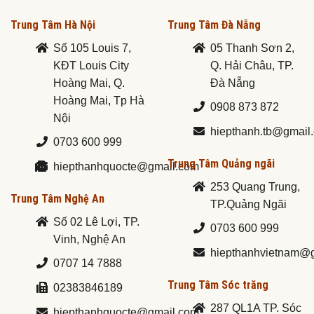
Trung Tâm Hà Nội
Trung Tâm Đà Nẵng
Số 105 Louis 7,
05 Thanh Sơn 2,
KĐT Louis City
Q. Hải Châu, TP.
Hoàng Mai, Q.
Đà Nẵng
Hoàng Mai, Tp Hà
0908 873 872
Nội
hiepthanh.tb@gmail
0703 600 999
Trung Tâm Quảng ngãi
hiepthanhquocte@gmail.com
253 Quang Trung,
Trung Tâm Nghệ An
TP.Quảng Ngãi
Số 02 Lê Lợi, TP.
0703 600 999
Vinh, Nghệ An
hiepthanhvietnam@
0707 14 7888
Trung Tâm Sóc trăng
02383846189
287 QL1A TP. Sóc
hiepthanhquocte@gmail.com