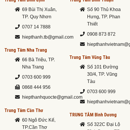
69 Bùi Thị Xuân,
Số 90 Thủ Khoa
TP. Quy Nhơn
Hưng, TP. Phan
Thiết
0707 14 7888
0908 873 872
hiepthanh.tb@gmail.com
hiepthanhvietnam@
Trung Tâm Nha Trang
Trung Tâm Vũng Tàu
66 Bà Triệu, TP.
Nha Trang
Số 101 Đường
30/4, TP. Vũng
0703 600 999
Tàu
0868 444 956
0703 600 999
hiepthanhquocte@gmail.com
hiepthanhvietnam@
Trung Tâm Cần Thơ
TRUNG TÂM Bình Dương
60 Ngô Đức Kế,
Số 322C Đại Lộ
TP.Cần Thơ