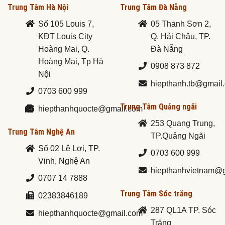
Trung Tâm Hà Nội
Trung Tâm Đà Nẵng
Số 105 Louis 7,
05 Thanh Sơn 2,
KĐT Louis City
Q. Hải Châu, TP.
Hoàng Mai, Q.
Đà Nẵng
Hoàng Mai, Tp Hà
0908 873 872
Nội
hiepthanh.tb@gmail
0703 600 999
Trung Tâm Quảng ngãi
hiepthanhquocte@gmail.com
253 Quang Trung,
Trung Tâm Nghệ An
TP.Quảng Ngãi
Số 02 Lê Lợi, TP.
0703 600 999
Vinh, Nghệ An
hiepthanhvietnam@
0707 14 7888
Trung Tâm Sóc trăng
02383846189
287 QL1A TP. Sóc
hiepthanhquocte@gmail.com
Trăng