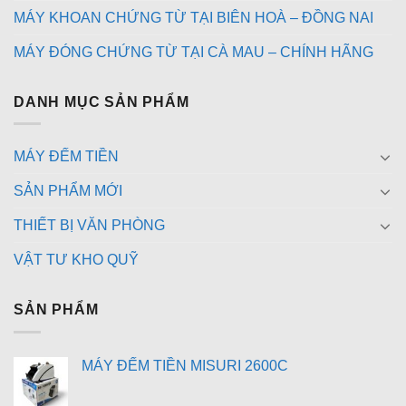
MÁY KHOAN CHỨNG TỪ TẠI BIÊN HOÀ – ĐỒNG NAI
MÁY ĐÓNG CHỨNG TỪ TẠI CÀ MAU – CHÍNH HÃNG
DANH MỤC SẢN PHẨM
MÁY ĐẾM TIỀN
SẢN PHẨM MỚI
THIẾT BỊ VĂN PHÒNG
VẬT TƯ KHO QUỸ
SẢN PHẨM
MÁY ĐẾM TIỀN MISURI 2600C