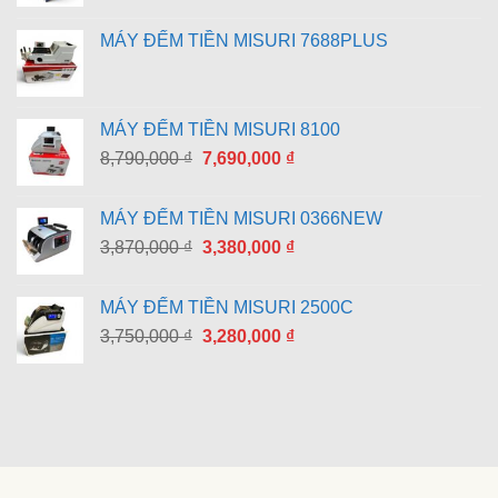
MÁY ĐẾM TIỀN MISURI 7688PLUS
MÁY ĐẾM TIỀN MISURI 8100
Giá
Giá
8,790,000
₫
7,690,000
₫
gốc
hiện
là:
tại
MÁY ĐẾM TIỀN MISURI 0366NEW
8,790,000 ₫.
là:
Giá
Giá
3,870,000
₫
3,380,000
₫
7,690,000 ₫.
gốc
hiện
là:
tại
MÁY ĐẾM TIỀN MISURI 2500C
3,870,000 ₫.
là:
Giá
Giá
3,750,000
₫
3,280,000
₫
3,380,000 ₫.
gốc
hiện
là:
tại
3,750,000 ₫.
là:
3,280,000 ₫.