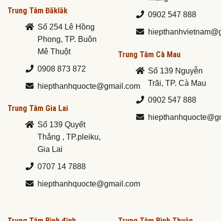
Trung Tâm Đăklăk
0902 547 888
Số 254 Lê Hồng
hiepthanhvietnam@
Phong, TP. Buôn
Mê Thuột
Trung Tâm Cà Mau
0908 873 872
Số 139 Nguyễn
Trãi, TP. Cà Mau
hiepthanhquocte@gmail.com
0902 547 888
Trung Tâm Gia Lai
hiepthanhquocte@g
Số 139 Quyết
Thắng , TP.pleiku,
Gia Lai
0707 14 7888
hiepthanhquocte@gmail.com
Trung Tâm Bình định
Trung Tâm Bình Thuận