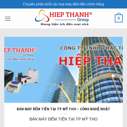
Skip
Chuyên phân phối các loại máy đếm tiền chính hãng
to
content
0
BÁN MÁY ĐẾM TIỀN TẠI TP MỸ THO – CÔNG NGHỆ NHẬT
BÁN MÁY ĐẾM TIỀN TẠI TP MỸ THO