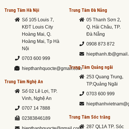
Trung Tâm Hà Nội
Trung Tâm Đà Nẵng
Số 105 Louis 7,
05 Thanh Sơn 2,
KĐT Louis City
Q. Hải Châu, TP.
Hoàng Mai, Q.
Đà Nẵng
Hoàng Mai, Tp Hà
0908 873 872
Nội
hiepthanh.tb@gmail
0703 600 999
Trung Tâm Quảng ngãi
hiepthanhquocte@gmail.com
253 Quang Trung,
Trung Tâm Nghệ An
TP.Quảng Ngãi
Số 02 Lê Lợi, TP.
0703 600 999
Vinh, Nghệ An
hiepthanhvietnam@
0707 14 7888
Trung Tâm Sóc trăng
02383846189
287 QL1A TP. Sóc
hiepthanhquocte@gmail.com