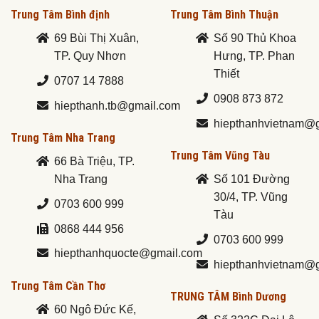
Trung Tâm Bình định
Trung Tâm Bình Thuận
69 Bùi Thị Xuân,
Số 90 Thủ Khoa
TP. Quy Nhơn
Hưng, TP. Phan
Thiết
0707 14 7888
0908 873 872
hiepthanh.tb@gmail.com
hiepthanhvietnam@
Trung Tâm Nha Trang
Trung Tâm Vũng Tàu
66 Bà Triệu, TP.
Nha Trang
Số 101 Đường
30/4, TP. Vũng
0703 600 999
Tàu
0868 444 956
0703 600 999
hiepthanhquocte@gmail.com
hiepthanhvietnam@
Trung Tâm Cần Thơ
TRUNG TÂM Bình Dương
60 Ngô Đức Kế,