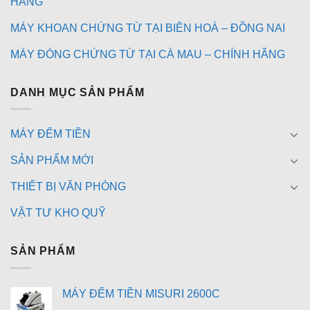
HÃNG
MÁY KHOAN CHỨNG TỪ TẠI BIÊN HOÀ – ĐỒNG NAI
MÁY ĐÓNG CHỨNG TỪ TẠI CÀ MAU – CHÍNH HÃNG
DANH MỤC SẢN PHẨM
MÁY ĐẾM TIỀN
SẢN PHẨM MỚI
THIẾT BỊ VĂN PHÒNG
VẬT TƯ KHO QUỸ
SẢN PHẨM
MÁY ĐẾM TIỀN MISURI 2600C