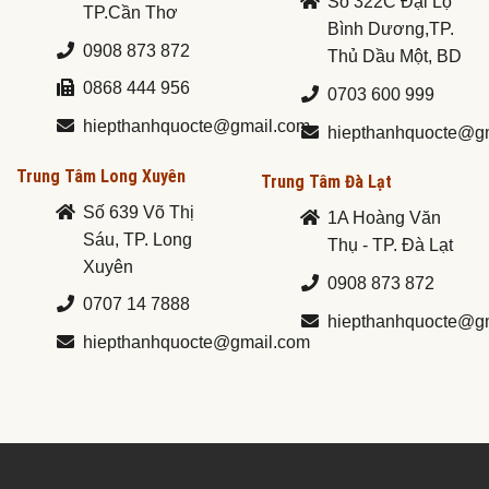
Số 322C Đại Lộ
TP.Cần Thơ
Bình Dương,TP.
0908 873 872
Thủ Dầu Một, BD
0868 444 956
0703 600 999
hiepthanhquocte@gmail.com
hiepthanhquocte@g
Trung Tâm Long Xuyên
Trung Tâm Đà Lạt
Số 639 Võ Thị
1A Hoàng Văn
Sáu, TP. Long
Thụ - TP. Đà Lạt
Xuyên
0908 873 872
0707 14 7888
hiepthanhquocte@g
hiepthanhquocte@gmail.com