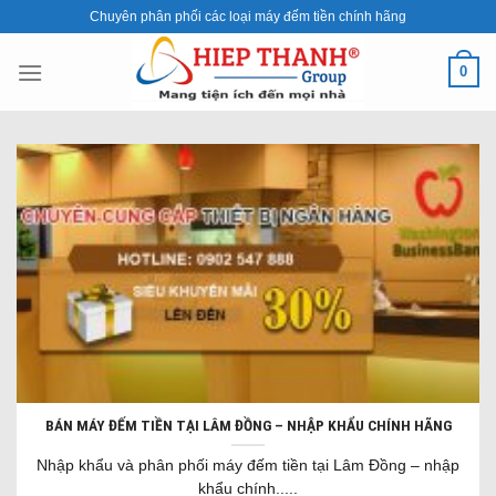
Skip
Chuyên phân phối các loại máy đếm tiền chính hãng
to
content
0
BÁN MÁY ĐẾM TIỀN TẠI LÂM ĐỒNG – NHẬP KHẨU CHÍNH HÃNG
Nhập khẩu và phân phối máy đếm tiền tại Lâm Đồng – nhập
khẩu chính.....