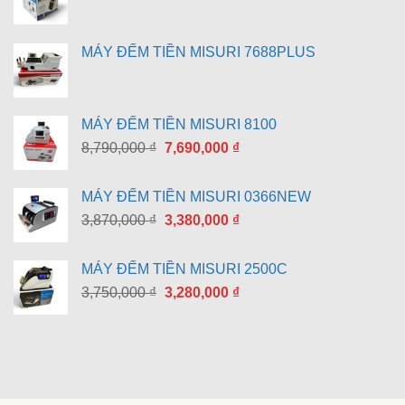
MÁY ĐẾM TIỀN MISURI 7688PLUS
MÁY ĐẾM TIỀN MISURI 8100
Giá
Giá
8,790,000
₫
7,690,000
₫
gốc
hiện
là:
tại
MÁY ĐẾM TIỀN MISURI 0366NEW
8,790,000 ₫.
là:
Giá
Giá
3,870,000
₫
3,380,000
₫
7,690,000 ₫.
gốc
hiện
là:
tại
MÁY ĐẾM TIỀN MISURI 2500C
3,870,000 ₫.
là:
Giá
Giá
3,750,000
₫
3,280,000
₫
3,380,000 ₫.
gốc
hiện
là:
tại
3,750,000 ₫.
là:
3,280,000 ₫.